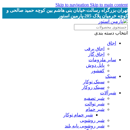
Skip to navigation
Skip to main content
تهران-بزرگراه رسالت-خیابان بنی هاشم بین کوچه حمید صالحی و
کوچه خرمیان پلاک 205-پارمین استور
انتخاب دسته بندی
اجاق
اجاق برقى
اجاق گاز
سایر ملزومات
پانل دوش
کفشور
سینک
سینک توکار
سینک روکار
شیرآلات
شیر تصفیه
شیر توالت
شیر حمام
شیر حمام توکار
شیر روشویی
شیر روشویی پایه بلند