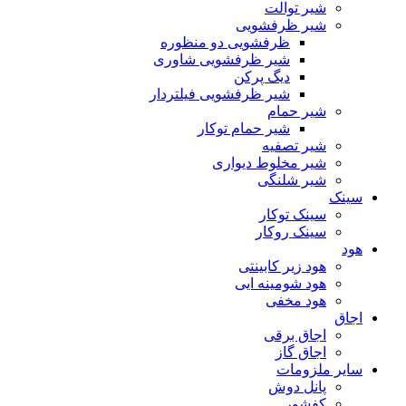
شیر توالت
شیر ظرفشویی
ظرفشویی دو منظوره
شیر ظرفشویی شاوری
دیگ پرکن
شیر ظرفشویی فیلتردار
شیر حمام
شیر حمام توکار
شیر تصفیه
شیر مخلوط دیواری
شیر شلنگی
سینک
سینک توکار
سینک روکار
هود
هود زیر كابینتی
هود شومینه ایی
هود مخفى
اجاق
اجاق برقى
اجاق گاز
سایر ملزومات
پانل دوش
کفشور