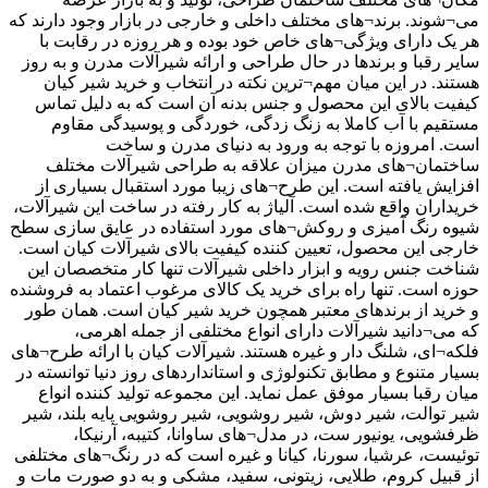
می¬شوند. برند¬های مختلف داخلی و خارجی در بازار وجود دارند که
هر یک دارای ویژگی¬های خاص خود بوده و هر روزه در رقابت با
سایر رقبا و برندها در حال طراحی و ارائه شیرآلات مدرن و به روز
هستند. در این میان مهم¬ترین نکته در انتخاب و خرید شیر کیان
کیفیت بالای این محصول و جنس بدنه آن است که به دلیل تماس
مستقیم با آب کاملا به زنگ زدگی، خوردگی و پوسیدگی مقاوم
است. امروزه با توجه به ورود به دنیای مدرن و ساخت
ساختمان¬های مدرن میزان علاقه به طراحی شیرآلات مختلف
افزایش یافته است. این طرح¬های زیبا مورد استقبال بسیاری از
خریداران واقع شده است. آلیاژ به کار رفته در ساخت این شیرآلات،
شیوه رنگ آمیزی و روکش¬های مورد استفاده در عایق سازی سطح
خارجی این محصول، تعیین کننده کیفیت بالای شیرآلات کیان است.
شناخت جنس رویه و ابزار داخلی شیرآلات تنها کار متخصصان این
حوزه است. تنها راه برای خرید یک کالای مرغوب اعتماد به فروشنده
و خرید از برندهای معتبر همچون خرید شیر کیان است. همان طور
که می¬دانید شیرآلات دارای انواع مختلفی از جمله اهرمی،
فلکه¬ای، شلنگ دار و غیره هستند. شیرآلات کیان با ارائه طرح¬های
بسیار متنوع و مطابق تکنولوژی و استانداردهای روز دنیا توانسته در
میان رقبا بسیار موفق عمل نماید. این مجموعه تولید کننده انواع
شیر توالت، شیر دوش، شیر روشویی، شیر روشویی پایه بلند، شیر
ظرفشویی، یونیور ست، در مدل¬های ساوانا، کتیبه، آرنیکا،
توئیست، عرشیا، سورنا، کیانا و غیره است که در رنگ¬های مختلفی
از قبیل کروم، طلایی، زیتونی، سفید، مشکی و به دو صورت مات و