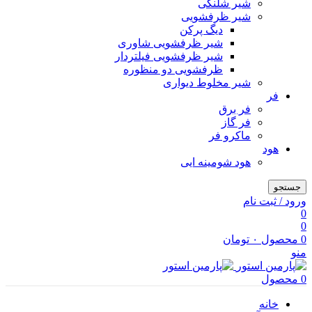
شیر شلنگی
شیر ظرفشویی
دیگ پرکن
شیر ظرفشویی شاوری
شیر ظرفشویی فیلتردار
ظرفشویی دو منظوره
شیر مخلوط دیواری
فر
فر برق
فر گاز
ماكرو فر
هود
هود شومینه ایی
جستجو
ورود / ثبت نام
0
0
0
محصول
۰
تومان
منو
0
محصول
خانه