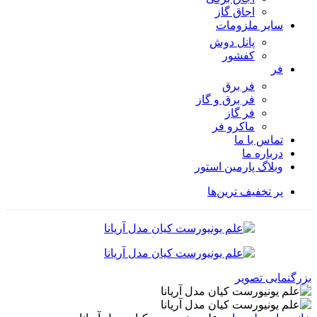
اجاق گاز
سایر ملزومات
پانل دوش
کفشور
فر
فر برق
فر برق و گاز
فر گاز
ماكرو فر
تماس با ما
درباره ما
وبلاگ پارمین استور
پر تخفیف ترین‌ها
بزرگنمایی تصویر