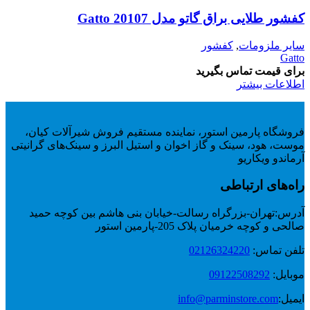
کفشور طلایی براق گاتو مدل 20107 Gatto
سایر ملزومات
,
کفشور
Gatto
برای قیمت تماس بگیرید
اطلاعات بیشتر
فروشگاه پارمین استور، نماینده مستقیم فروش شیرآلات کیان،
موست، هود، سینک و گاز اخوان و استیل البرز و سینک‌های گرانیتی
آرماندو ویکاریو
راه‌های ارتباطی
آدرس:
تهران-بزرگراه رسالت-خیابان بنی هاشم بین کوچه حمید
صالحی و کوچه خرمیان پلاک 205-پارمین استور
تلفن تماس:
02126324220
موبایل:
09122508292
ایمیل:
info@parminstore.com