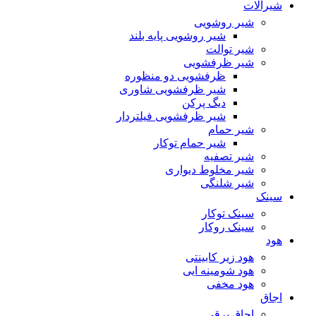
شیرآلات
شیر روشویی
شیر روشویی پایه بلند
شیر توالت
شیر ظرفشویی
ظرفشویی دو منظوره
شیر ظرفشویی شاوری
دیگ پرکن
شیر ظرفشویی فیلتردار
شیر حمام
شیر حمام توکار
شیر تصفیه
شیر مخلوط دیواری
شیر شلنگی
سینک
سینک توکار
سینک روکار
هود
هود زیر كابینتی
هود شومینه ایی
هود مخفى
اجاق
اجاق برقى