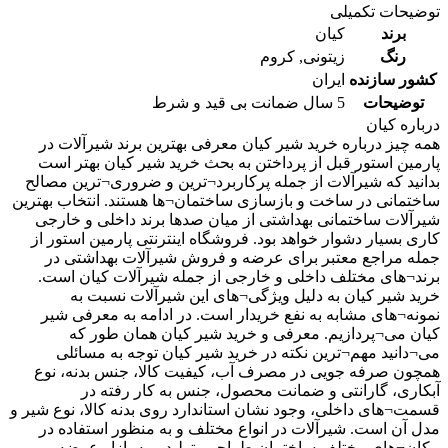
توضیحات تکمیلی
برند
کیان
رنگ
زیتونی
,
کروم
کشور سازنده
ایران
توضیحات
5 سال ضمانت بی قید و شرط
درباره کیان
همه چیز درباره خرید شیر کیان معرفی بهترین برند شیرآلات در
پارمین استور قبل از پرداختن به بحث خرید شیر کیان بهتر است
بدانید که شیرآلات از جمله پرکاربرد¬ترین و ضروری¬ترین مصالح
ساختمانی در ساخت و بازسازی ساختمان¬ها هستند. انتخاب بهترین
شیرآلات ساختمانی بهداشتی از میان صدها برند داخلی و خارجی
کاری بسیار دشوار خواهد بود. فروشگاه اینترنتی پارمین استور از
جمله مراجع معتبر برای عرضه و فروش شیرآلات بهداشتی در
برند¬های مختلف داخلی و خارجی از جمله شیرآلات کیان است.
خرید شیر کیان به دلیل ویژگی¬های این شیرآلات نسبت به
نمونه¬های مشابه به نفع خریدار است. در ادامه به معرفی شیر
کیان می¬پردازیم. معرفی و خرید شیر کیان همان طور که
می¬دانید مهم¬ترین نکته در خرید شیر کیان توجه به مسائلی
همچون صرفه جویی در مصرف آب، کیفیت کالا، جنس بدنه، نوع
آبکاری، گارانتی و ضمانت محصول، جنس به کار رفته در
قسمت¬های داخلی، وجود نشان استاندارد روی بدنه کالا، نوع شیر و
مدل آن است. شیرآلات در انواع مختلف و به منظور استفاده در
مکان¬های مختلف ساختمان طراحی، تولید و به بازار عرضه