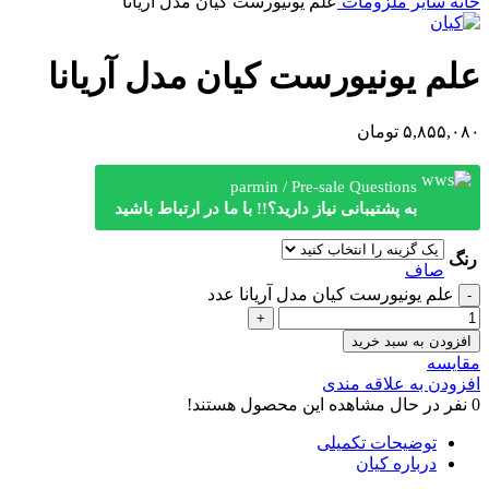
خانه
سایر ملزومات
علم یونیورست کیان مدل آریانا
علم یونیورست کیان مدل آریانا
۵,۸۵۵,۰۸۰
تومان
parmin / Pre-sale Questions
به پشتیبانی نیاز دارید؟!! با ما در ارتباط باشید
رنگ
صاف
علم یونیورست کیان مدل آریانا عدد
افزودن به سبد خرید
مقایسه
افزودن به علاقه مندی
0
نفر در حال مشاهده این محصول هستند!
توضیحات تکمیلی
درباره کیان