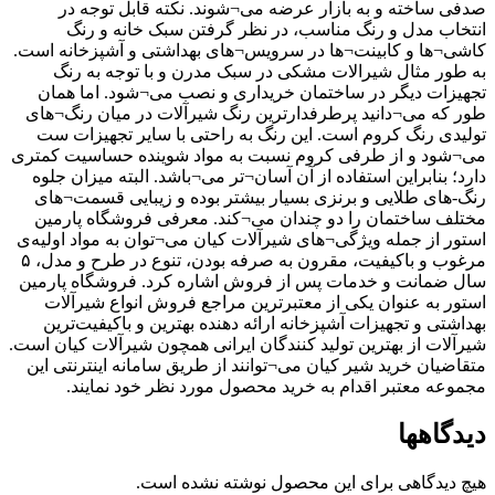
صدفی ساخته و به بازار عرضه می¬شوند. نکته قابل توجه در
انتخاب مدل و رنگ مناسب، در نظر گرفتن سبک خانه و رنگ
کاشی¬ها و کابینت¬ها در سرویس¬های بهداشتی و آشپزخانه است.
به طور مثال شیرالات مشکی در سبک مدرن و با توجه به رنگ
تجهیزات دیگر در ساختمان خریداری و نصب می¬شود. اما همان
طور که می¬دانید پرطرفدارترین رنگ شیرآلات در میان رنگ¬های
تولیدی رنگ کروم است. این رنگ به راحتی با سایر تجهیزات ست
می¬شود و از طرفی کروم نسبت به مواد شوینده حساسیت کمتری
دارد؛ بنابراین استفاده از آن آسان¬تر می¬باشد. البته میزان جلوه
رنگ-های طلایی و برنزی بسیار بیشتر بوده و زیبایی قسمت¬های
مختلف ساختمان را دو چندان می¬کند. معرفی فروشگاه پارمین
استور از جمله ویژگی¬های شیرآلات کیان می¬توان به مواد اولیه‌ی
مرغوب و باکیفیت، مقرون به صرفه بودن، تنوع در طرح و مدل، ۵
سال ضمانت و خدمات پس از فروش اشاره کرد. فروشگاه پارمین
استور به عنوان یکی از معتبرترین مراجع فروش انواع شیرآلات
بهداشتی و تجهیزات آشپزخانه ارائه دهنده بهترین و باکیفیت‌ترین
شیرآلات از بهترین تولید کنندگان ایرانی همچون شیرآلات کیان است.
متقاضیان خرید شیر کیان می¬توانند از طریق سامانه اینترنتی این
مجموعه معتبر اقدام به خرید محصول مورد نظر خود نمایند.
دیدگاهها
هیچ دیدگاهی برای این محصول نوشته نشده است.