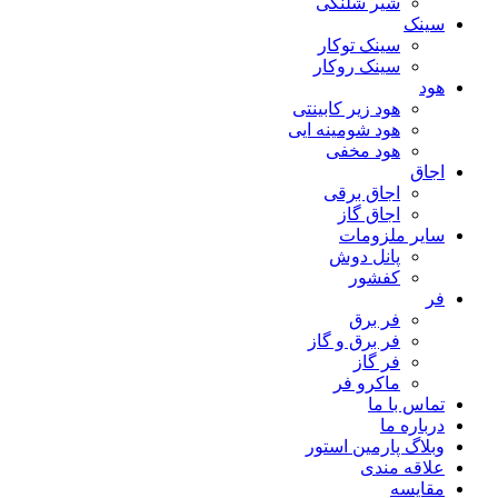
شیر شلنگی
سینک
سینک توکار
سینک روکار
هود
هود زیر كابینتی
هود شومینه ایی
هود مخفى
اجاق
اجاق برقى
اجاق گاز
سایر ملزومات
پانل دوش
کفشور
فر
فر برق
فر برق و گاز
فر گاز
ماكرو فر
تماس با ما
درباره ما
وبلاگ پارمین استور
علاقه مندی
مقایسه