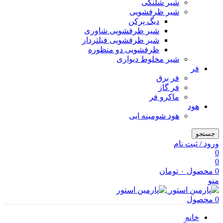
شیر شلنگی
شیر ظرفشویی
دیگ پرکن
شیر ظرفشویی شاوری
شیر ظرفشویی فیلتردار
ظرفشویی دو منظوره
شیر مخلوط دیواری
فر
فر برق
فر گاز
ماكرو فر
هود
هود شومینه ایی
جستجو
ورود / ثبت نام
0
0
0
محصول
۰
تومان
منو
0
محصول
خانه