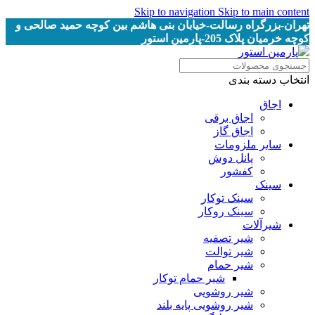
Skip to navigation
Skip to main content
تهران-بزرگراه رسالت-خیابان بنی هاشم بین کوچه حمید صالحی و
کوچه خرمیان پلاک 205-پارمین استور
انتخاب دسته بندی
اجاق
اجاق برقى
اجاق گاز
سایر ملزومات
پانل دوش
کفشور
سینک
سینک توکار
سینک روکار
شیرآلات
شیر تصفیه
شیر توالت
شیر حمام
شیر حمام توکار
شیر روشویی
شیر روشویی پایه بلند