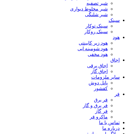
شیر تصفیه
شیر مخلوط دیواری
شیر شلنگی
سینک
سینک توکار
سینک روکار
هود
هود زیر كابینتی
هود شومینه ایی
هود مخفى
اجاق
اجاق برقى
اجاق گاز
سایر ملزومات
پانل دوش
کفشور
فر
فر برق
فر برق و گاز
فر گاز
ماكرو فر
تماس با ما
درباره ما
وبلاگ پارمین استور