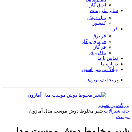
اجاق گاز
سایر ملزومات
پانل دوش
کفشور
فر
فر برق
فر برق و گاز
فر گاز
ماكرو فر
تماس با ما
درباره ما
وبلاگ پارمین استور
پر تخفیف ترین‌ها
بزرگنمایی تصویر
خانه
شیرآلات
شیر مخلوط دوش موست مدل آمازون
موست
شیر مخلوط دوش موست مدل