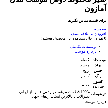
آمازون
برای قیمت تماس بگیرید
مقایسه
افزودن به علاقه مندی
0
نفر در حال مشاهده این محصول هستند!
توضیحات تکمیلی
درباره موست
توضیحات تکمیلی
برند
موست
جنس
برنج
رنگ
کروم
کشور
ایران
سازنده
100% قطعات مرغوب وارداتی + مونتاژ ایرانی =
توضیحات
شیرآلات با بالاترین استانداردهای جهانی
درباره موست