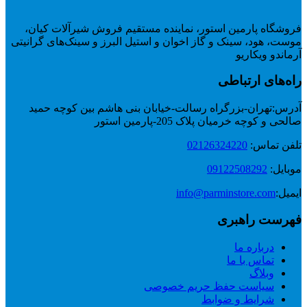
فروشگاه پارمین استور، نماینده مستقیم فروش شیرآلات کیان،
موست، هود، سینک و گاز اخوان و استیل البرز و سینک‌های گرانیتی
آرماندو ویکاریو
راه‌های ارتباطی
آدرس:
تهران-بزرگراه رسالت-خیابان بنی هاشم بین کوچه حمید
صالحی و کوچه خرمیان پلاک 205-پارمین استور
تلفن تماس:
02126324220
موبایل:
09122508292
ایمیل:
info@parminstore.com
فهرست راهبری
درباره ما
تماس با ما
وبلاگ
سیاست حفظ حریم خصوصی
شرایط و ضوابط