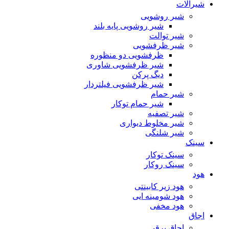
شیرآلات
شیر روشویی
شیر روشویی پایه بلند
شیر توالت
شیر ظرفشویی
ظرفشویی دو منظوره
شیر ظرفشویی شاوری
دیگ پرکن
شیر ظرفشویی فیلتردار
شیر حمام
شیر حمام توکار
شیر تصفیه
شیر مخلوط دیواری
شیر شلنگی
سینک
سینک توکار
سینک روکار
هود
هود زیر كابینتی
هود شومینه ایی
هود مخفى
اجاق
اجاق برقى