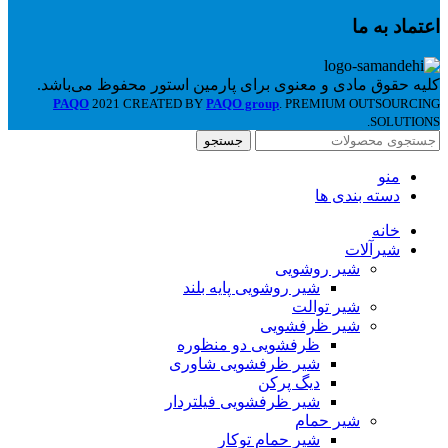
اعتماد به ما
کلیه حقوق مادی و معنوی برای پارمین استور محفوظ می‌باشد.
PAQO
2021 CREATED BY
PAQO group
. PREMIUM OUTSOURCING
SOLUTIONS.
جستجو
منو
دسته بندی ها
خانه
شیرآلات
شیر روشویی
شیر روشویی پایه بلند
شیر توالت
شیر ظرفشویی
ظرفشویی دو منظوره
شیر ظرفشویی شاوری
دیگ پرکن
شیر ظرفشویی فیلتردار
شیر حمام
شیر حمام توکار