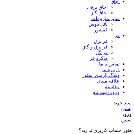
اجاق
اجاق برقى
اجاق گاز
سایر ملزومات
پانل دوش
کفشور
فر
فر برق
فر برق و گاز
فر گاز
ماكرو فر
تماس با ما
درباره ما
وبلاگ پارمین استور
علاقه مندی
مقایسه
ورود / ثبت نام
سبد خرید
بستن
ورود
بستن
هنوز حساب کاربری ندارید؟