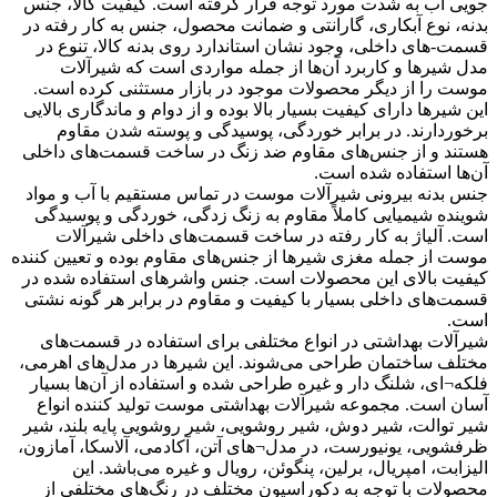
جویی آب به شدت مورد توجه قرار گرفته است. کیفیت کالا، جنس
بدنه، نوع آبکاری، گارانتی و ضمانت محصول، جنس به کار رفته در
قسمت-های داخلی، وجود نشان استاندارد روی بدنه کالا، تنوع در
مدل شیرها و کاربرد آن‌ها از جمله مواردی است که شیرآلات
موست را از دیگر محصولات موجود در بازار مستثنی کرده است.
این شیرها دارای کیفیت بسیار بالا بوده و از دوام و ماندگاری بالایی
برخوردارند. در برابر خوردگی، پوسیدگی و پوسته شدن مقاوم
هستند و از جنس‌های مقاوم ضد زنگ در ساخت قسمت‌های داخلی
آن‌ها استفاده شده است.
جنس بدنه بیرونی شیرآلات موست در تماس مستقیم با آب و مواد
شوینده شیمیایی کاملاً مقاوم به زنگ زدگی، خوردگی و پوسیدگی
است. آلیاژ به کار رفته در ساخت قسمت‌های داخلی شیرآلات
موست از جمله مغزی شیرها از جنس‌های مقاوم بوده و تعیین کننده
کیفیت بالای این محصولات است. جنس واشرهای استفاده شده در
قسمت‌های داخلی بسیار با کیفیت و مقاوم در برابر هر گونه نشتی
است.
شیرآلات بهداشتی در انواع مختلفی برای استفاده در قسمت‌های
مختلف ساختمان طراحی می‌شوند. این شیرها در مدل‌های اهرمی،
فلکه¬ای، شلنگ دار و غیره طراحی شده و استفاده از آن‌ها بسیار
آسان است. مجموعه شیرآلات بهداشتی موست تولید کننده انواع
شیر توالت، شیر دوش، شیر روشویی، شیر روشویی پایه بلند، شیر
ظرفشویی، یونیورست، در مدل¬های آتن، آکادمی، آلاسکا، آمازون،
الیزابت، امپریال، برلین، پنگوئن، رویال و غیره می‌باشد. این
محصولات با توجه به دکوراسیون مختلف در رنگ‌های مختلفی از