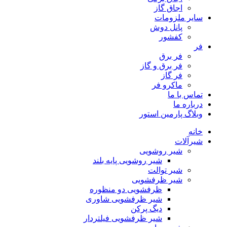
اجاق گاز
سایر ملزومات
پانل دوش
کفشور
فر
فر برق
فر برق و گاز
فر گاز
ماكرو فر
تماس با ما
درباره ما
وبلاگ پارمین استور
خانه
شیرآلات
شیر روشویی
شیر روشویی پایه بلند
شیر توالت
شیر ظرفشویی
ظرفشویی دو منظوره
شیر ظرفشویی شاوری
دیگ پرکن
شیر ظرفشویی فیلتردار