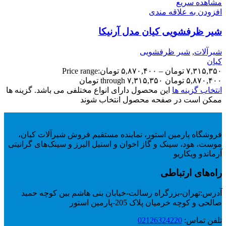
مشاهده سریع
افزودن به علاقه مندی
شیر ظرفشویی کیان مدل آرنیکا
شیرآلات
,
شیر ظرفشویی
کیان
۷,۳۱۵,۳۵۰
تومان
–
۵,۸۷۰,۴۰۰
تومان
Price range:
۵,۸۷۰,۴۰۰ تومان through ۷,۳۱۵,۳۵۰ تومان
انتخاب گزینه ها
این محصول دارای انواع مختلفی می باشد. گزینه ها
ممکن است در صفحه محصول انتخاب شوند
فروشگاه پارمین استور، نماینده مستقیم فروش شیرآلات کیان،
موست، هود، سینک و گاز اخوان و استیل البرز و سینک‌های گرانیتی
آرماندو ویکاریو
راه‌های ارتباطی
آدرس:
تهران-بزرگراه رسالت-خیابان بنی هاشم بین کوچه حمید
صالحی و کوچه خرمیان پلاک 205-پارمین استور
تلفن تماس:
02126324220