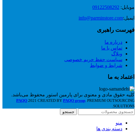
موبایل:
09122508292
ایمیل:
info@parminstore.com
فهرست راهبری
درباره ما
تماس با ما
وبلاگ
سیاست حفظ حریم خصوصی
شرایط و ضوابط
اعتماد به ما
کلیه حقوق مادی و معنوی برای پارمین استور محفوظ می‌باشد.
PAQO
2021 CREATED BY
PAQO group
. PREMIUM OUTSOURCING
SOLUTIONS.
جستجو
منو
دسته بندی ها