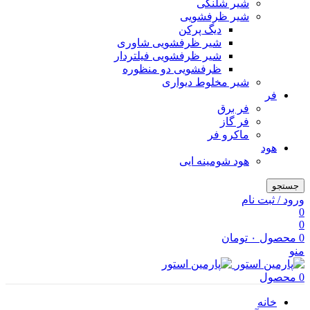
شیر شلنگی
شیر ظرفشویی
دیگ پرکن
شیر ظرفشویی شاوری
شیر ظرفشویی فیلتردار
ظرفشویی دو منظوره
شیر مخلوط دیواری
فر
فر برق
فر گاز
ماكرو فر
هود
هود شومینه ایی
جستجو
ورود / ثبت نام
0
0
0
محصول
۰
تومان
منو
0
محصول
خانه