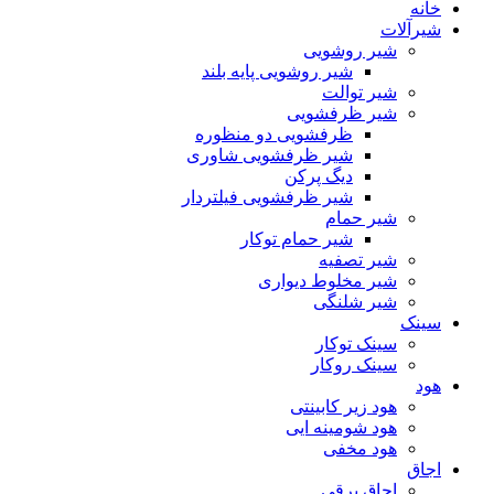
خانه
شیرآلات
شیر روشویی
شیر روشویی پایه بلند
شیر توالت
شیر ظرفشویی
ظرفشویی دو منظوره
شیر ظرفشویی شاوری
دیگ پرکن
شیر ظرفشویی فیلتردار
شیر حمام
شیر حمام توکار
شیر تصفیه
شیر مخلوط دیواری
شیر شلنگی
سینک
سینک توکار
سینک روکار
هود
هود زیر كابینتی
هود شومینه ایی
هود مخفى
اجاق
اجاق برقى