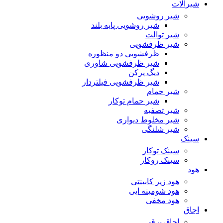
شیرآلات
شیر روشویی
شیر روشویی پایه بلند
شیر توالت
شیر ظرفشویی
ظرفشویی دو منظوره
شیر ظرفشویی شاوری
دیگ پرکن
شیر ظرفشویی فیلتردار
شیر حمام
شیر حمام توکار
شیر تصفیه
شیر مخلوط دیواری
شیر شلنگی
سینک
سینک توکار
سینک روکار
هود
هود زیر كابینتی
هود شومینه ایی
هود مخفى
اجاق
اجاق برقى