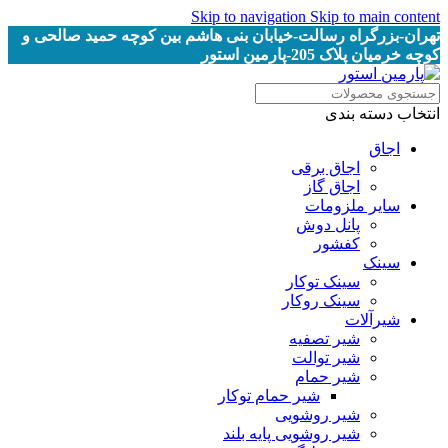
Skip to navigation
Skip to main content
تهران-بزرگراه رسالت-خیابان بنی هاشم بین کوچه حمید صالحی و
کوچه خرمیان پلاک 205-پارمین استور
انتخاب دسته بندی
اجاق
اجاق برقى
اجاق گاز
سایر ملزومات
پانل دوش
کفشور
سینک
سینک توکار
سینک روکار
شیرآلات
شیر تصفیه
شیر توالت
شیر حمام
شیر حمام توکار
شیر روشویی
شیر روشویی پایه بلند