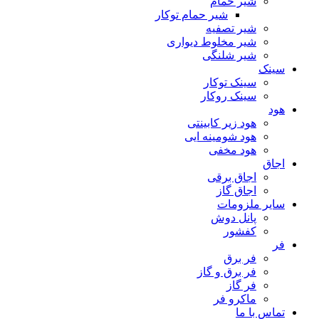
شیر حمام
شیر حمام توکار
شیر تصفیه
شیر مخلوط دیواری
شیر شلنگی
سینک
سینک توکار
سینک روکار
هود
هود زیر كابینتی
هود شومینه ایی
هود مخفى
اجاق
اجاق برقى
اجاق گاز
سایر ملزومات
پانل دوش
کفشور
فر
فر برق
فر برق و گاز
فر گاز
ماكرو فر
تماس با ما