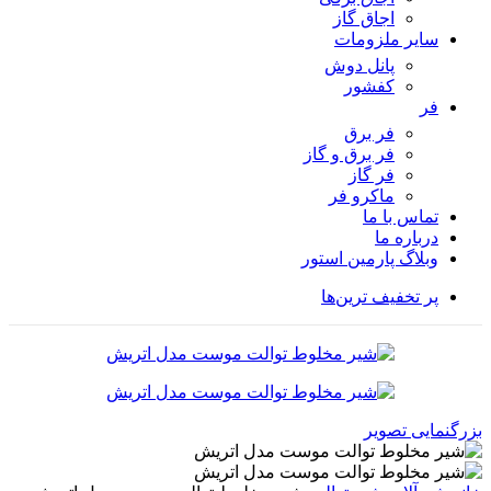
اجاق گاز
سایر ملزومات
پانل دوش
کفشور
فر
فر برق
فر برق و گاز
فر گاز
ماكرو فر
تماس با ما
درباره ما
وبلاگ پارمین استور
پر تخفیف ترین‌ها
بزرگنمایی تصویر