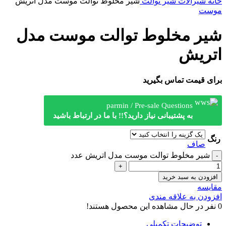
خانه
شیرآلات
شیر توالت
شیر مخلوط توالت موست مدل اتریش
موست
شیر مخلوط توالت موست مدل
اتریش
برای قیمت تماس بگیرید
parmin / Pre-sale Questions
به پشتیبانی نیاز دارید؟!! با ما در ارتباط باشید
رنگ
صاف
شیر مخلوط توالت موست مدل اتریش عدد
افزودن به سبد خرید
مقایسه
افزودن به علاقه مندی
0
نفر در حال مشاهده این محصول هستند!
توضیحات تکمیلی