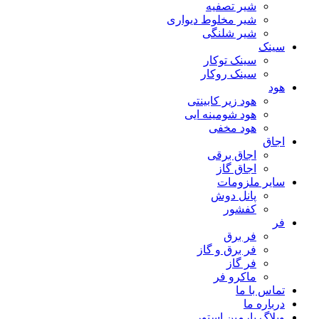
شیر تصفیه
شیر مخلوط دیواری
شیر شلنگی
سینک
سینک توکار
سینک روکار
هود
هود زیر كابینتی
هود شومینه ایی
هود مخفى
اجاق
اجاق برقى
اجاق گاز
سایر ملزومات
پانل دوش
کفشور
فر
فر برق
فر برق و گاز
فر گاز
ماكرو فر
تماس با ما
درباره ما
وبلاگ پارمین استور