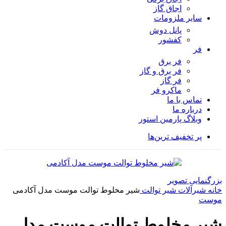
اجاق گاز
سایر ملزومات
پانل دوش
کفشور
فر
فر برق
فر برق و گاز
فر گاز
ماكرو فر
تماس با ما
درباره ما
وبلاگ پارمین استور
پر تخفیف ترین‌ها
بزرگنمایی تصویر
خانه
شیرآلات
شیر توالت
شیر مخلوط توالت موست مدل آکادمی
موست
شیر مخلوط توالت موست مدل