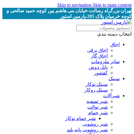
Skip to navigation
Skip to main content
تهران-بزرگراه رسالت-خیابان بنی هاشم بین کوچه حمید صالحی و
کوچه خرمیان پلاک 205-پارمین استور
انتخاب دسته بندی
اجاق
اجاق برقى
اجاق گاز
سایر ملزومات
پانل دوش
کفشور
سینک
سینک توکار
سینک روکار
شیرآلات
شیر تصفیه
شیر توالت
شیر حمام
شیر حمام توکار
شیر روشویی
شیر روشویی پایه بلند