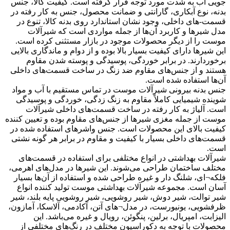
جویی آب به شدت مورد توجه قرار گرفته است. کیفیت کالا، جنس
بدنه، نوع آبکاری، گارانتی و ضمانت محصول، جنس به کار رفته در
قسمت-های داخلی، وجود نشان استاندارد روی بدنه کالا، تنوع در
مدل شیرها و کاربرد آن‌ها از جمله مواردی است که شیرآلات
موست را از دیگر محصولات موجود در بازار مستثنی کرده است.
این شیرها دارای کیفیت بسیار بالا بوده و از دوام و ماندگاری بالایی
برخوردارند. در برابر خوردگی، پوسیدگی و پوسته شدن مقاوم
هستند و از جنس‌های مقاوم ضد زنگ در ساخت قسمت‌های داخلی
آن‌ها استفاده شده است.
جنس بدنه بیرونی شیرآلات موست در تماس مستقیم با آب و مواد
شوینده شیمیایی کاملاً مقاوم به زنگ زدگی، خوردگی و پوسیدگی
است. آلیاژ به کار رفته در ساخت قسمت‌های داخلی شیرآلات
موست از جمله مغزی شیرها از جنس‌های مقاوم بوده و تعیین کننده
کیفیت بالای این محصولات است. جنس واشرهای استفاده شده در
قسمت‌های داخلی بسیار با کیفیت و مقاوم در برابر هر گونه نشتی
است.
شیرآلات بهداشتی در انواع مختلفی برای استفاده در قسمت‌های
مختلف ساختمان طراحی می‌شوند. این شیرها در مدل‌های اهرمی،
فلکه¬ای، شلنگ دار و غیره طراحی شده و استفاده از آن‌ها بسیار
آسان است. مجموعه شیرآلات بهداشتی موست تولید کننده انواع
شیر توالت، شیر دوش، شیر روشویی، شیر روشویی پایه بلند، شیر
ظرفشویی، یونیورست، در مدل¬های آتن، آکادمی، آلاسکا، آمازون،
الیزابت، امپریال، برلین، پنگوئن، رویال و غیره می‌باشد. این
محصولات با توجه به دکوراسیون مختلف در رنگ‌های مختلفی از