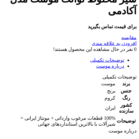
آکادمی
برای قیمت تماس بگیرید
مقایسه
افزودن به علاقه مندی
0
نفر در حال مشاهده این محصول هستند!
توضیحات تکمیلی
درباره موست
توضیحات تکمیلی
برند
موست
جنس
برنج
رنگ
کروم
کشور
ایران
سازنده
100% قطعات مرغوب وارداتی + مونتاژ ایرانی =
توضیحات
شیرآلات با بالاترین استانداردهای جهانی
درباره موست