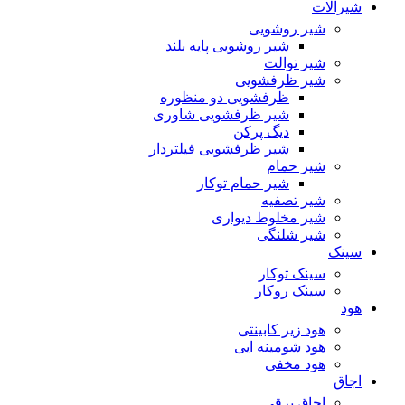
شیرآلات
شیر روشویی
شیر روشویی پایه بلند
شیر توالت
شیر ظرفشویی
ظرفشویی دو منظوره
شیر ظرفشویی شاوری
دیگ پرکن
شیر ظرفشویی فیلتردار
شیر حمام
شیر حمام توکار
شیر تصفیه
شیر مخلوط دیواری
شیر شلنگی
سینک
سینک توکار
سینک روکار
هود
هود زیر كابینتی
هود شومینه ایی
هود مخفى
اجاق
اجاق برقى