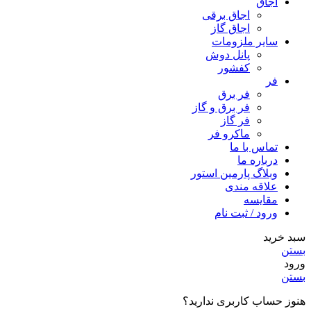
اجاق
اجاق برقى
اجاق گاز
سایر ملزومات
پانل دوش
کفشور
فر
فر برق
فر برق و گاز
فر گاز
ماكرو فر
تماس با ما
درباره ما
وبلاگ پارمین استور
علاقه مندی
مقایسه
ورود / ثبت نام
سبد خرید
بستن
ورود
بستن
هنوز حساب کاربری ندارید؟