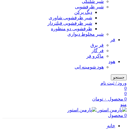
شیر شلنگی
شیر ظرفشویی
دیگ پرکن
شیر ظرفشویی شاوری
شیر ظرفشویی فیلتردار
ظرفشویی دو منظوره
شیر مخلوط دیواری
فر
فر برق
فر گاز
ماكرو فر
هود
هود شومینه ایی
جستجو
ورود / ثبت نام
0
0
0
محصول
۰
تومان
منو
0
محصول
خانه