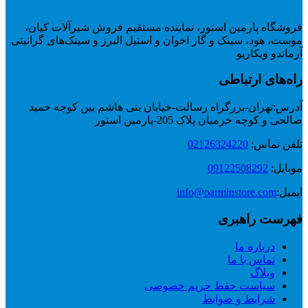
فروشگاه پارمین استور، نماینده مستقیم فروش شیرآلات کیان،
موست، هود، سینک و گاز اخوان و استیل البرز و سینک‌های گرانیتی
آرماندو ویکاریو
راه‌های ارتباطی
آدرس:
تهران-بزرگراه رسالت-خیابان بنی هاشم بین کوچه حمید
صالحی و کوچه خرمیان پلاک 205-پارمین استور
تلفن تماس:
02126324220
موبایل:
09122508292
ایمیل:
info@parminstore.com
فهرست راهبری
درباره ما
تماس با ما
وبلاگ
سیاست حفظ حریم خصوصی
شرایط و ضوابط