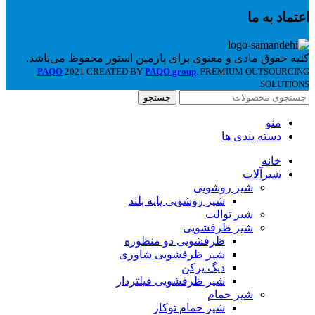
اعتماد به ما
کلیه حقوق مادی و معنوی برای پارمین استور محفوظ می‌باشد.
PAQO
2021 CREATED BY
PAQO group
. PREMIUM OUTSOURCING
SOLUTIONS.
جستجو
منو
دسته بندی ها
خانه
شیرآلات
شیر روشویی
شیر روشویی پایه بلند
شیر توالت
شیر ظرفشویی
ظرفشویی دو منظوره
شیر ظرفشویی شاوری
دیگ پرکن
شیر ظرفشویی فیلتردار
شیر حمام
شیر حمام توکار