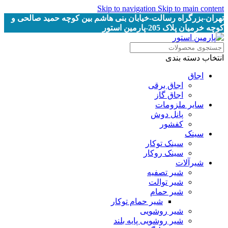
Skip to navigation
Skip to main content
تهران-بزرگراه رسالت-خیابان بنی هاشم بین کوچه حمید صالحی و
کوچه خرمیان پلاک 205-پارمین استور
انتخاب دسته بندی
اجاق
اجاق برقى
اجاق گاز
سایر ملزومات
پانل دوش
کفشور
سینک
سینک توکار
سینک روکار
شیرآلات
شیر تصفیه
شیر توالت
شیر حمام
شیر حمام توکار
شیر روشویی
شیر روشویی پایه بلند