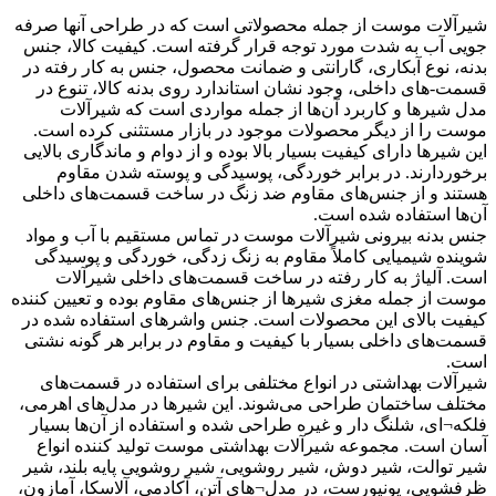
شیرآلات موست از جمله محصولاتی است که در طراحی آنها صرفه
جویی آب به شدت مورد توجه قرار گرفته است. کیفیت کالا، جنس
بدنه، نوع آبکاری، گارانتی و ضمانت محصول، جنس به کار رفته در
قسمت-های داخلی، وجود نشان استاندارد روی بدنه کالا، تنوع در
مدل شیرها و کاربرد آن‌ها از جمله مواردی است که شیرآلات
موست را از دیگر محصولات موجود در بازار مستثنی کرده است.
این شیرها دارای کیفیت بسیار بالا بوده و از دوام و ماندگاری بالایی
برخوردارند. در برابر خوردگی، پوسیدگی و پوسته شدن مقاوم
هستند و از جنس‌های مقاوم ضد زنگ در ساخت قسمت‌های داخلی
آن‌ها استفاده شده است.
جنس بدنه بیرونی شیرآلات موست در تماس مستقیم با آب و مواد
شوینده شیمیایی کاملاً مقاوم به زنگ زدگی، خوردگی و پوسیدگی
است. آلیاژ به کار رفته در ساخت قسمت‌های داخلی شیرآلات
موست از جمله مغزی شیرها از جنس‌های مقاوم بوده و تعیین کننده
کیفیت بالای این محصولات است. جنس واشرهای استفاده شده در
قسمت‌های داخلی بسیار با کیفیت و مقاوم در برابر هر گونه نشتی
است.
شیرآلات بهداشتی در انواع مختلفی برای استفاده در قسمت‌های
مختلف ساختمان طراحی می‌شوند. این شیرها در مدل‌های اهرمی،
فلکه¬ای، شلنگ دار و غیره طراحی شده و استفاده از آن‌ها بسیار
آسان است. مجموعه شیرآلات بهداشتی موست تولید کننده انواع
شیر توالت، شیر دوش، شیر روشویی، شیر روشویی پایه بلند، شیر
ظرفشویی، یونیورست، در مدل¬های آتن، آکادمی، آلاسکا، آمازون،