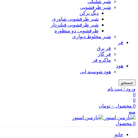
شیر شلنگی
شیر ظرفشویی
دیگ پرکن
شیر ظرفشویی شاوری
شیر ظرفشویی فیلتردار
ظرفشویی دو منظوره
شیر مخلوط دیواری
فر
فر برق
فر گاز
ماكرو فر
هود
هود شومینه ایی
جستجو
ورود / ثبت نام
0
0
0
محصول
۰
تومان
منو
0
محصول
خانه