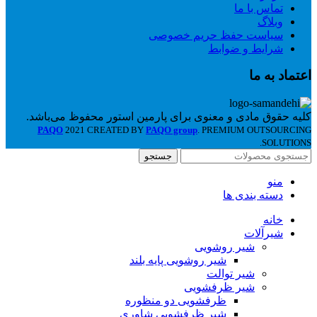
تماس با ما
وبلاگ
سیاست حفظ حریم خصوصی
شرایط و ضوابط
اعتماد به ما
کلیه حقوق مادی و معنوی برای پارمین استور محفوظ می‌باشد.
PAQO
2021 CREATED BY
PAQO group
. PREMIUM OUTSOURCING
SOLUTIONS.
جستجو
منو
دسته بندی ها
خانه
شیرآلات
شیر روشویی
شیر روشویی پایه بلند
شیر توالت
شیر ظرفشویی
ظرفشویی دو منظوره
شیر ظرفشویی شاوری