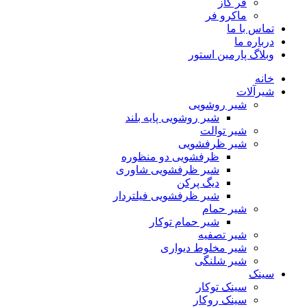
فر گاز
ماكرو فر
تماس با ما
درباره ما
وبلاگ پارمین استور
خانه
شیرآلات
شیر روشویی
شیر روشویی پایه بلند
شیر توالت
شیر ظرفشویی
ظرفشویی دو منظوره
شیر ظرفشویی شاوری
دیگ پرکن
شیر ظرفشویی فیلتردار
شیر حمام
شیر حمام توکار
شیر تصفیه
شیر مخلوط دیواری
شیر شلنگی
سینک
سینک توکار
سینک روکار