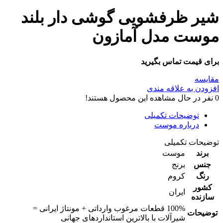
شیر ظرفشویی گوشی دار بلند
موست مدل آمازون
برای قیمت تماس بگیرید
مقایسه
افزودن به علاقه مندی
0
نفر در حال مشاهده این محصول هستند!
توضیحات تکمیلی
درباره موست
توضیحات تکمیلی
برند
موست
جنس
برنج
رنگ
کروم
کشور
ایران
سازنده
100% قطعات مرغوب وارداتی + مونتاژ ایرانی =
توضیحات
شیرآلات با بالاترین استانداردهای جهانی