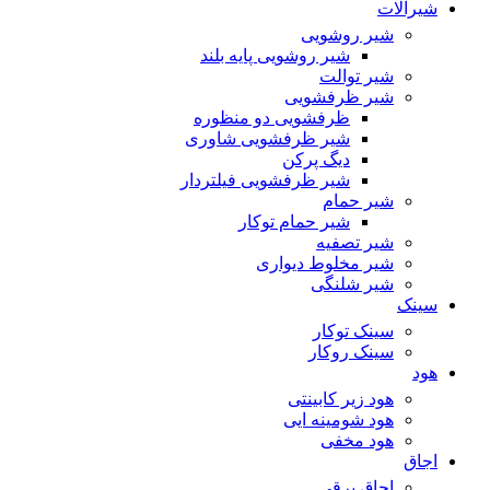
شیرآلات
شیر روشویی
شیر روشویی پایه بلند
شیر توالت
شیر ظرفشویی
ظرفشویی دو منظوره
شیر ظرفشویی شاوری
دیگ پرکن
شیر ظرفشویی فیلتردار
شیر حمام
شیر حمام توکار
شیر تصفیه
شیر مخلوط دیواری
شیر شلنگی
سینک
سینک توکار
سینک روکار
هود
هود زیر كابینتی
هود شومینه ایی
هود مخفى
اجاق
اجاق برقى