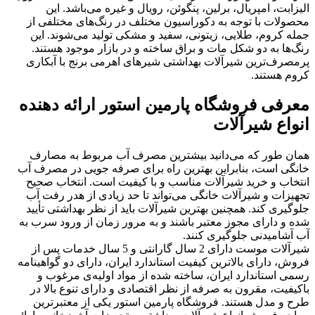
الیزابت، امپریال، برلین، پنگوئن، رویال و غیره می‌باشد. این
محصولات با توجه به دکوراسیون مختلف در رنگ‌های مختلفی از
جمله کروم، طلایی، زیتونی، سفید و مشکی تولید می‌شوند. این
رنگ‌ها به دو شکل مات و براق ساخته و در بازار موجود هستند.
پرمصرف‌ترین شیرآلات بهداشتی شیرهای اهرمی برنج با آبکاری
کروم هستند.
معرفی فروشگاه پارمین استور ارائه دهنده
انواع شیرآلات
همان طور که می‌دانید بیشترین مصرف آب مربوط به مصارف
خانگی است، بنابراین بهترین راه برای صرفه جویی در مصرف آب
انتخاب و خرید شیرآلات مناسب و با کیفیت است. انتخاب صحیح
تجهیزات و شیرآلات خانگی می‌تواند تا حد زیادی از هدر رفت آب
جلوگیری کند. همچنین بهترین شیرآلات باید از نظر بهداشتی تأیید
شده و دارای مجوز معتبر باشند و به مرور زمان از ورود سرب به
آب آشامیدنی جلوگیری کنند.
شیرآلات موست دارای 2 سال گارانتی و 5 سال خدمات پس از
فروش، دارای بالاترین کیفیت استاندارد ایران، دارای دو گواهینامه
رسمی استاندارد ایران، ساخته شده از مواد اولیه‌ی مرغوب و
باکیفیت، مقرون به صرفه از نظر اقتصادی و دارای تنوع بالا در
طرح و مدل هستند. فروشگاه پارمین استور یکی از معتبرترین