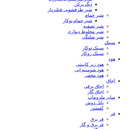
دیگ پرکن
شیر ظرفشویی فیلتردار
شیر حمام
شیر حمام توکار
شیر تصفیه
شیر مخلوط دیواری
شیر شلنگی
سینک
سینک توکار
سینک روکار
هود
هود زیر كابینتی
هود شومینه ایی
هود مخفى
اجاق
اجاق برقى
اجاق گاز
سایر ملزومات
پانل دوش
کفشور
فر
فر برق
فر برق و گاز