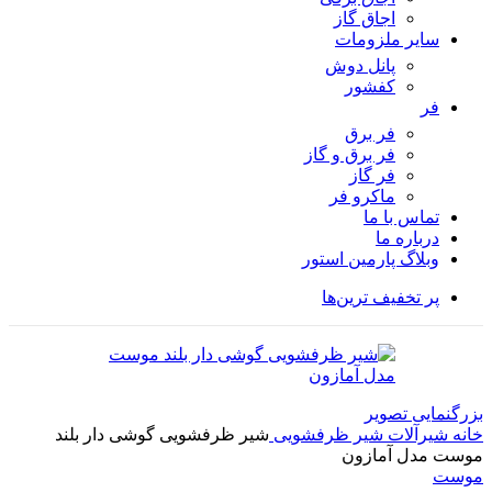
اجاق گاز
سایر ملزومات
پانل دوش
کفشور
فر
فر برق
فر برق و گاز
فر گاز
ماكرو فر
تماس با ما
درباره ما
وبلاگ پارمین استور
پر تخفیف ترین‌ها
بزرگنمایی تصویر
خانه
شیرآلات
شیر ظرفشویی
شیر ظرفشویی گوشی دار بلند
موست مدل آمازون
موست