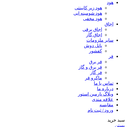
هود
هود زیر كابینتی
هود شومینه ایی
هود مخفى
اجاق
اجاق برقى
اجاق گاز
سایر ملزومات
پانل دوش
کفشور
فر
فر برق
فر برق و گاز
فر گاز
ماكرو فر
تماس با ما
درباره ما
وبلاگ پارمین استور
علاقه مندی
مقایسه
ورود / ثبت نام
سبد خرید
بستن