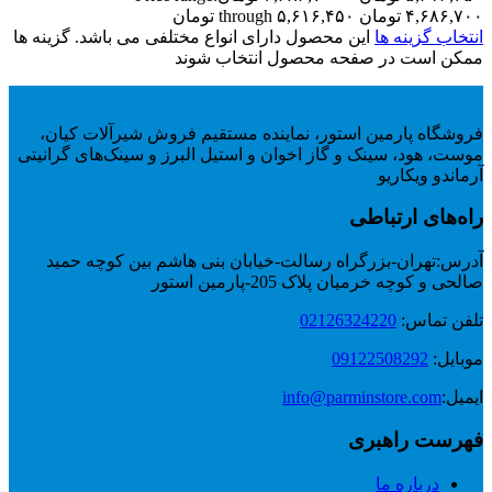
۴,۶۸۶,۷۰۰ تومان through ۵,۶۱۶,۴۵۰ تومان
انتخاب گزینه ها
این محصول دارای انواع مختلفی می باشد. گزینه ها
ممکن است در صفحه محصول انتخاب شوند
فروشگاه پارمین استور، نماینده مستقیم فروش شیرآلات کیان،
موست، هود، سینک و گاز اخوان و استیل البرز و سینک‌های گرانیتی
آرماندو ویکاریو
راه‌های ارتباطی
آدرس:
تهران-بزرگراه رسالت-خیابان بنی هاشم بین کوچه حمید
صالحی و کوچه خرمیان پلاک 205-پارمین استور
تلفن تماس:
02126324220
موبایل:
09122508292
ایمیل:
info@parminstore.com
فهرست راهبری
درباره ما