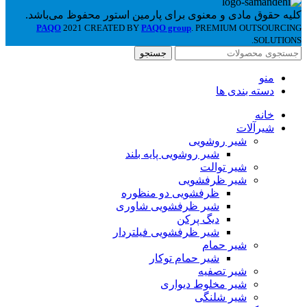
کلیه حقوق مادی و معنوی برای پارمین استور محفوظ می‌باشد.
PAQO
2021 CREATED BY
PAQO group
. PREMIUM OUTSOURCING
SOLUTIONS.
جستجو
منو
دسته بندی ها
خانه
شیرآلات
شیر روشویی
شیر روشویی پایه بلند
شیر توالت
شیر ظرفشویی
ظرفشویی دو منظوره
شیر ظرفشویی شاوری
دیگ پرکن
شیر ظرفشویی فیلتردار
شیر حمام
شیر حمام توکار
شیر تصفیه
شیر مخلوط دیواری
شیر شلنگی