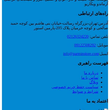
آرماندو ویکاریو
راه‌های ارتباطی
آدرس:
تهران-بزرگراه رسالت-خیابان بنی هاشم بین کوچه حمید
صالحی و کوچه خرمیان پلاک 205-پارمین استور
تلفن تماس:
02126324220
موبایل:
09122508292
ایمیل:
info@parminstore.com
فهرست راهبری
درباره ما
تماس با ما
وبلاگ
سیاست حفظ حریم خصوصی
شرایط و ضوابط
اعتماد به ما