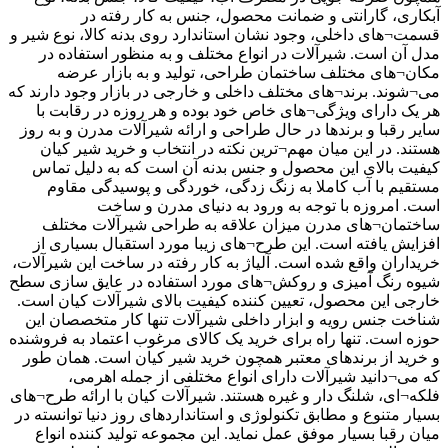
آبکاری، گارانتی و ضمانت محصول، جنس به کار رفته در
قسمت¬های داخلی، وجود نشان استاندارد روی بدنه کالا، نوع شیر و
مدل آن است. شیرآلات در انواع مختلف و به منظور استفاده در
مکان¬های مختلف ساختمان طراحی، تولید و به بازار عرضه
می¬شوند. برند¬های مختلف داخلی و خارجی در بازار وجود دارند که
هر یک دارای ویژگی¬های خاص خود بوده و هر روزه در رقابت با
سایر رقبا و برندها در حال طراحی و ارائه شیرآلات مدرن و به روز
هستند. در این میان مهم¬ترین نکته در انتخاب و خرید شیر کیان
کیفیت بالای این محصول و جنس بدنه آن است که به دلیل تماس
مستقیم با آب کاملا به زنگ زدگی، خوردگی و پوسیدگی مقاوم
است. امروزه با توجه به ورود به دنیای مدرن و ساخت
ساختمان¬های مدرن میزان علاقه به طراحی شیرآلات مختلف
افزایش یافته است. این طرح¬های زیبا مورد استقبال بسیاری از
خریداران واقع شده است. آلیاژ به کار رفته در ساخت این شیرآلات،
شیوه رنگ آمیزی و روکش¬های مورد استفاده در عایق سازی سطح
خارجی این محصول، تعیین کننده کیفیت بالای شیرآلات کیان است.
شناخت جنس رویه و ابزار داخلی شیرآلات تنها کار متخصصان این
حوزه است. تنها راه برای خرید یک کالای مرغوب اعتماد به فروشنده
و خرید از برندهای معتبر همچون خرید شیر کیان است. همان طور
که می¬دانید شیرآلات دارای انواع مختلفی از جمله اهرمی،
فلکه¬ای، شلنگ دار و غیره هستند. شیرآلات کیان با ارائه طرح¬های
بسیار متنوع و مطابق تکنولوژی و استانداردهای روز دنیا توانسته در
میان رقبا بسیار موفق عمل نماید. این مجموعه تولید کننده انواع