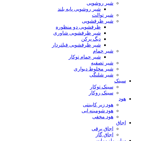
شیر روشویی
شیر روشویی پایه بلند
شیر توالت
شیر ظرفشویی
ظرفشویی دو منظوره
شیر ظرفشویی شاوری
دیگ پرکن
شیر ظرفشویی فیلتردار
شیر حمام
شیر حمام توکار
شیر تصفیه
شیر مخلوط دیواری
شیر شلنگی
سینک
سینک توکار
سینک روکار
هود
هود زیر كابینتی
هود شومینه ایی
هود مخفى
اجاق
اجاق برقى
اجاق گاز
سایر ملزومات