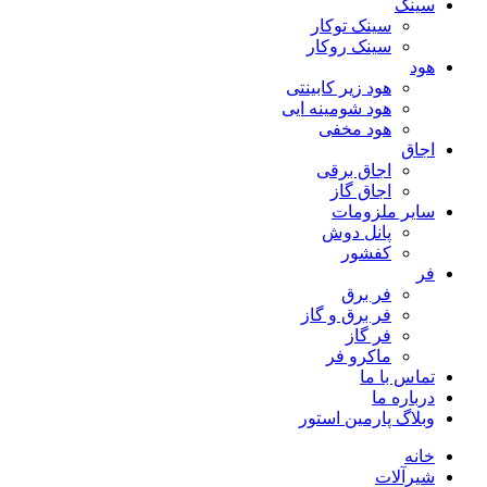
سینک
سینک توکار
سینک روکار
هود
هود زیر كابینتی
هود شومینه ایی
هود مخفى
اجاق
اجاق برقى
اجاق گاز
سایر ملزومات
پانل دوش
کفشور
فر
فر برق
فر برق و گاز
فر گاز
ماكرو فر
تماس با ما
درباره ما
وبلاگ پارمین استور
خانه
شیرآلات