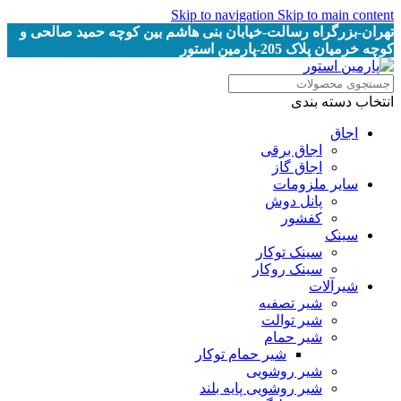
Skip to navigation
Skip to main content
تهران-بزرگراه رسالت-خیابان بنی هاشم بین کوچه حمید صالحی و
کوچه خرمیان پلاک 205-پارمین استور
انتخاب دسته بندی
اجاق
اجاق برقى
اجاق گاز
سایر ملزومات
پانل دوش
کفشور
سینک
سینک توکار
سینک روکار
شیرآلات
شیر تصفیه
شیر توالت
شیر حمام
شیر حمام توکار
شیر روشویی
شیر روشویی پایه بلند