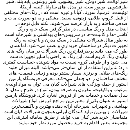
شیر توالت، شیر دوش، شیر روشویی، شیر روشویی پایه بلند، شیر
ظرفشویی، یونیور ست، در مدل¬های ساوانا، کتیبه، آرنیکا،
توئیست، عرشیا، سورنا، کیانا و غیره است که در رنگ¬های مختلفی
از قبیل کروم، طلایی، زیتونی، سفید، مشکی و به دو صورت مات و
صدفی ساخته و به بازار عرضه می¬شوند. نکته قابل توجه در
انتخاب مدل و رنگ مناسب، در نظر گرفتن سبک خانه و رنگ
کاشی¬ها و کابینت¬ها در سرویس¬های بهداشتی و آشپزخانه است.
به طور مثال شیرالات مشکی در سبک مدرن و با توجه به رنگ
تجهیزات دیگر در ساختمان خریداری و نصب می¬شود. اما همان
طور که می¬دانید پرطرفدارترین رنگ شیرآلات در میان رنگ¬های
تولیدی رنگ کروم است. این رنگ به راحتی با سایر تجهیزات ست
می¬شود و از طرفی کروم نسبت به مواد شوینده حساسیت کمتری
دارد؛ بنابراین استفاده از آن آسان¬تر می¬باشد. البته میزان جلوه
رنگ-های طلایی و برنزی بسیار بیشتر بوده و زیبایی قسمت¬های
مختلف ساختمان را دو چندان می¬کند. معرفی فروشگاه پارمین
استور از جمله ویژگی¬های شیرآلات کیان می¬توان به مواد اولیه‌ی
مرغوب و باکیفیت، مقرون به صرفه بودن، تنوع در طرح و مدل، ۵
سال ضمانت و خدمات پس از فروش اشاره کرد. فروشگاه پارمین
استور به عنوان یکی از معتبرترین مراجع فروش انواع شیرآلات
بهداشتی و تجهیزات آشپزخانه ارائه دهنده بهترین و باکیفیت‌ترین
شیرآلات از بهترین تولید کنندگان ایرانی همچون شیرآلات کیان است.
متقاضیان خرید شیر کیان می¬توانند از طریق سامانه اینترنتی این
مجموعه معتبر اقدام به خرید محصول مورد نظر خود نمایند.