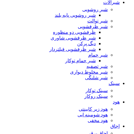
شیرآلات
شیر روشویی
شیر روشویی پایه بلند
شیر توالت
شیر ظرفشویی
ظرفشویی دو منظوره
شیر ظرفشویی شاوری
دیگ پرکن
شیر ظرفشویی فیلتردار
شیر حمام
شیر حمام توکار
شیر تصفیه
شیر مخلوط دیواری
شیر شلنگی
سینک
سینک توکار
سینک روکار
هود
هود زیر كابینتی
هود شومینه ایی
هود مخفى
اجاق
اجاق برقى