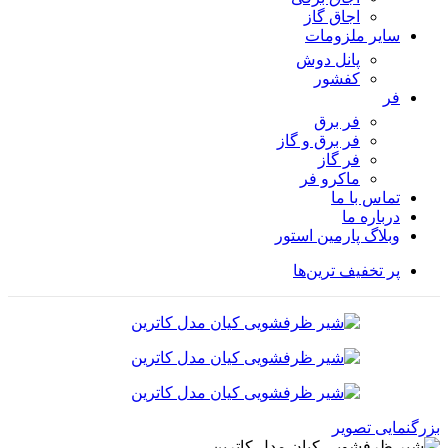
اجاق گاز
سایر ملزومات
پانل دوش
کفشور
فر
فر برق
فر برق و گاز
فر گاز
ماكرو فر
تماس با ما
درباره ما
وبلاگ پارمین استور
پر تخفیف ترین‌ها
بزرگنمایی تصویر