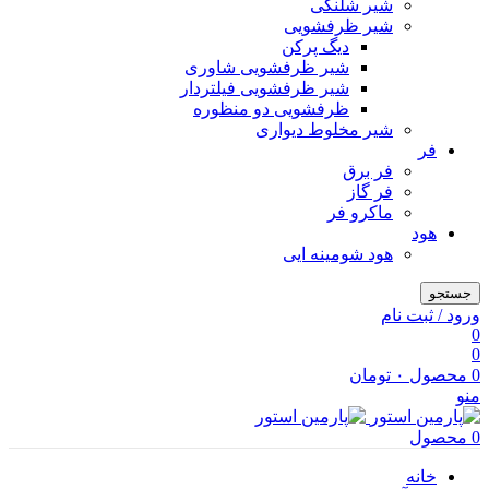
شیر شلنگی
شیر ظرفشویی
دیگ پرکن
شیر ظرفشویی شاوری
شیر ظرفشویی فیلتردار
ظرفشویی دو منظوره
شیر مخلوط دیواری
فر
فر برق
فر گاز
ماكرو فر
هود
هود شومینه ایی
جستجو
ورود / ثبت نام
0
0
0
محصول
۰
تومان
منو
0
محصول
خانه