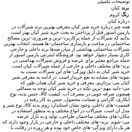
توضیحات تکمیلی
برند
کیان
رنگ
کروم
درباره کیان
همه چیز درباره خرید شیر کیان معرفی بهترین برند شیرآلات در
پارمین استور قبل از پرداختن به بحث خرید شیر کیان بهتر است
بدانید که شیرآلات از جمله پرکاربرد¬ترین و ضروری¬ترین مصالح
ساختمانی در ساخت و بازسازی ساختمان¬ها هستند. انتخاب بهترین
شیرآلات ساختمانی بهداشتی از میان صدها برند داخلی و خارجی
کاری بسیار دشوار خواهد بود. فروشگاه اینترنتی پارمین استور از
جمله مراجع معتبر برای عرضه و فروش شیرآلات بهداشتی در
برند¬های مختلف داخلی و خارجی از جمله شیرآلات کیان است.
خرید شیر کیان به دلیل ویژگی¬های این شیرآلات نسبت به
نمونه¬های مشابه به نفع خریدار است. در ادامه به معرفی شیر
کیان می¬پردازیم. معرفی و خرید شیر کیان همان طور که
می¬دانید مهم¬ترین نکته در خرید شیر کیان توجه به مسائلی
همچون صرفه جویی در مصرف آب، کیفیت کالا، جنس بدنه، نوع
آبکاری، گارانتی و ضمانت محصول، جنس به کار رفته در
قسمت¬های داخلی، وجود نشان استاندارد روی بدنه کالا، نوع شیر و
مدل آن است. شیرآلات در انواع مختلف و به منظور استفاده در
مکان¬های مختلف ساختمان طراحی، تولید و به بازار عرضه
می¬شوند. برند¬های مختلف داخلی و خارجی در بازار وجود دارند که
هر یک دارای ویژگی¬های خاص خود بوده و هر روزه در رقابت با