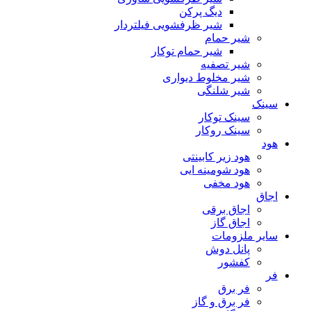
دیگ پرکن
شیر ظرفشویی فیلتردار
شیر حمام
شیر حمام توکار
شیر تصفیه
شیر مخلوط دیواری
شیر شلنگی
سینک
سینک توکار
سینک روکار
هود
هود زیر كابینتی
هود شومینه ایی
هود مخفى
اجاق
اجاق برقى
اجاق گاز
سایر ملزومات
پانل دوش
کفشور
فر
فر برق
فر برق و گاز