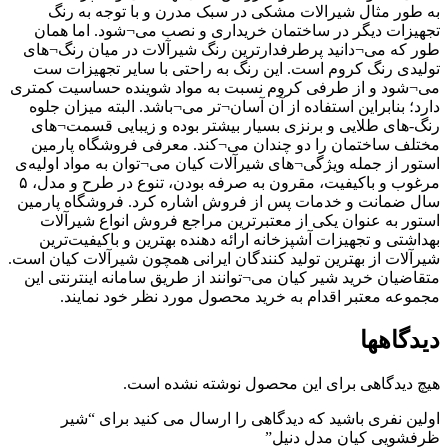
به طور مثال شیرالات مشکی در سبک مدرن و با توجه به رنگ
تجهیزات دیگر در ساختمان خریداری و نصب می¬شود. اما همان
طور که می¬دانید پرطرفدارترین رنگ شیرآلات در میان رنگ¬های
تولیدی رنگ کروم است. این رنگ به راحتی با سایر تجهیزات ست
می¬شود و از طرفی کروم نسبت به مواد شوینده حساسیت کمتری
دارد؛ بنابراین استفاده از آن آسان¬تر می¬باشد. البته میزان جلوه
رنگ-های طلایی و برنزی بسیار بیشتر بوده و زیبایی قسمت¬های
مختلف ساختمان را دو چندان می¬کند. معرفی فروشگاه پارمین
استور از جمله ویژگی¬های شیرآلات کیان می¬توان به مواد اولیه‌ی
مرغوب و باکیفیت، مقرون به صرفه بودن، تنوع در طرح و مدل، ۵
سال ضمانت و خدمات پس از فروش اشاره کرد. فروشگاه پارمین
استور به عنوان یکی از معتبرترین مراجع فروش انواع شیرآلات
بهداشتی و تجهیزات آشپزخانه ارائه دهنده بهترین و باکیفیت‌ترین
شیرآلات از بهترین تولید کنندگان ایرانی همچون شیرآلات کیان است.
متقاضیان خرید شیر کیان می¬توانند از طریق سامانه اینترنتی این
مجموعه معتبر اقدام به خرید محصول مورد نظر خود نمایند.
دیدگاهها
هیچ دیدگاهی برای این محصول نوشته نشده است.
اولین نفری باشید که دیدگاهی را ارسال می کنید برای “شیر
ظرفشویی کیان مدل دنیل”