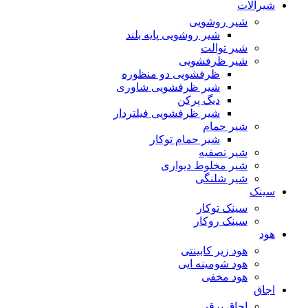
شیرآلات
شیر روشویی
شیر روشویی پایه بلند
شیر توالت
شیر ظرفشویی
ظرفشویی دو منظوره
شیر ظرفشویی شاوری
دیگ پرکن
شیر ظرفشویی فیلتردار
شیر حمام
شیر حمام توکار
شیر تصفیه
شیر مخلوط دیواری
شیر شلنگی
سینک
سینک توکار
سینک روکار
هود
هود زیر كابینتی
هود شومینه ایی
هود مخفى
اجاق
اجاق برقى