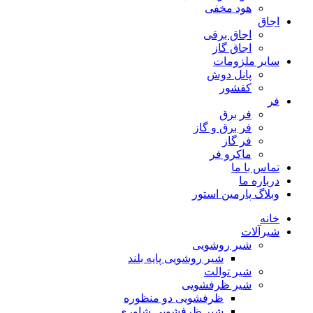
هود مخفى
اجاق
اجاق برقى
اجاق گاز
سایر ملزومات
پانل دوش
کفشور
فر
فر برق
فر برق و گاز
فر گاز
ماكرو فر
تماس با ما
درباره ما
وبلاگ پارمین استور
خانه
شیرآلات
شیر روشویی
شیر روشویی پایه بلند
شیر توالت
شیر ظرفشویی
ظرفشویی دو منظوره
شیر ظرفشویی شاوری