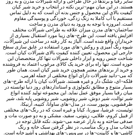
سایر رقبا و برندها در حال طراحی و ارائه شیرآلات مدرن و به روز
هستند. در این میان مهم¬ترین نکته در انتخاب و خرید شیر کیان
کیفیت بالای این محصول و جنس بدنه آن است که به دلیل تماس
مستقیم با آب کاملا به زنگ زدگی، خوردگی و پوسیدگی مقاوم
است. امروزه با توجه به ورود به دنیای مدرن و ساخت
ساختمان¬های مدرن میزان علاقه به طراحی شیرآلات مختلف
افزایش یافته است. این طرح¬های زیبا مورد استقبال بسیاری از
خریداران واقع شده است. آلیاژ به کار رفته در ساخت این شیرآلات،
شیوه رنگ آمیزی و روکش¬های مورد استفاده در عایق سازی سطح
خارجی این محصول، تعیین کننده کیفیت بالای شیرآلات کیان است.
شناخت جنس رویه و ابزار داخلی شیرآلات تنها کار متخصصان این
حوزه است. تنها راه برای خرید یک کالای مرغوب اعتماد به فروشنده
و خرید از برندهای معتبر همچون خرید شیر کیان است. همان طور
که می¬دانید شیرآلات دارای انواع مختلفی از جمله اهرمی،
فلکه¬ای، شلنگ دار و غیره هستند. شیرآلات کیان با ارائه طرح¬های
بسیار متنوع و مطابق تکنولوژی و استانداردهای روز دنیا توانسته در
میان رقبا بسیار موفق عمل نماید. این مجموعه تولید کننده انواع
شیر توالت، شیر دوش، شیر روشویی، شیر روشویی پایه بلند، شیر
ظرفشویی، یونیور ست، در مدل¬های ساوانا، کتیبه، آرنیکا،
توئیست، عرشیا، سورنا، کیانا و غیره است که در رنگ¬های مختلفی
از قبیل کروم، طلایی، زیتونی، سفید، مشکی و به دو صورت مات و
صدفی ساخته و به بازار عرضه می¬شوند. نکته قابل توجه در
انتخاب مدل و رنگ مناسب، در نظر گرفتن سبک خانه و رنگ
کاشی¬ها و کابینت¬ها در سرویس¬های بهداشتی و آشپزخانه است.