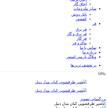
اجاق گاز
سایر ملزومات
پانل دوش
کفشور
فر
فر برق
فر برق و گاز
فر گاز
ماكرو فر
تماس با ما
درباره ما
وبلاگ پارمین استور
پر تخفیف ترین‌ها
-10%
بزرگنمایی تصویر