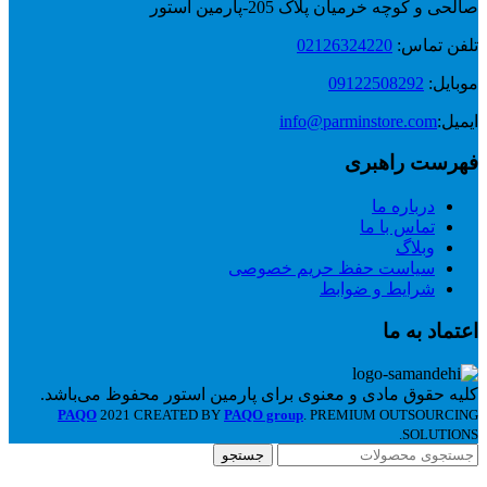
صالحی و کوچه خرمیان پلاک 205-پارمین استور
تلفن تماس:
02126324220
موبایل:
09122508292
ایمیل:
info@parminstore.com
فهرست راهبری
درباره ما
تماس با ما
وبلاگ
سیاست حفظ حریم خصوصی
شرایط و ضوابط
اعتماد به ما
کلیه حقوق مادی و معنوی برای پارمین استور محفوظ می‌باشد.
PAQO
2021 CREATED BY
PAQO group
. PREMIUM OUTSOURCING
SOLUTIONS.
جستجو