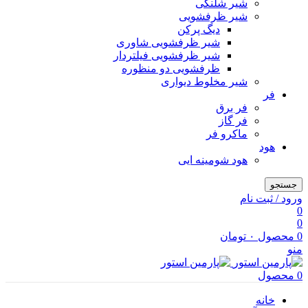
شیر شلنگی
شیر ظرفشویی
دیگ پرکن
شیر ظرفشویی شاوری
شیر ظرفشویی فیلتردار
ظرفشویی دو منظوره
شیر مخلوط دیواری
فر
فر برق
فر گاز
ماكرو فر
هود
هود شومینه ایی
جستجو
ورود / ثبت نام
0
0
0
محصول
۰
تومان
منو
0
محصول
خانه