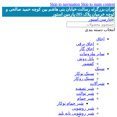
Skip to navigation
Skip to main content
تهران-بزرگراه رسالت-خیابان بنی هاشم بین کوچه حمید صالحی و
کوچه خرمیان پلاک 205-پارمین استور
انتخاب دسته بندی
اجاق
اجاق برقى
اجاق گاز
سایر ملزومات
پانل دوش
کفشور
سینک
سینک توکار
سینک روکار
شیرآلات
شیر تصفیه
شیر توالت
شیر حمام
شیر حمام توکار
شیر روشویی
شیر روشویی پایه بلند