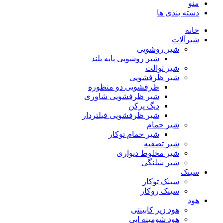
منو
دسته بندی ها
خانه
شیرآلات
شیر روشویی
شیر روشویی پایه بلند
شیر توالت
شیر ظرفشویی
ظرفشویی دو منظوره
شیر ظرفشویی شاوری
دیگ پرکن
شیر ظرفشویی فیلتردار
شیر حمام
شیر حمام توکار
شیر تصفیه
شیر مخلوط دیواری
شیر شلنگی
سینک
سینک توکار
سینک روکار
هود
هود زیر كابینتی
هود شومینه ایی