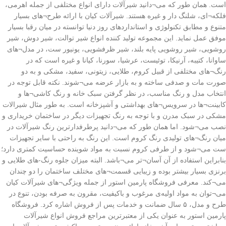
است. همان طور که می¬دانید شیرآلات دارای انواع مختلفی از جمله اهرمی،
فلکه¬ای، شلنگ دار و غیره هستند. شیرآلات کیان با ارائه طرح¬های بسیار
متنوع و مطابق تکنولوژی و استانداردهای روز دنیا توانسته در میان رقبا بسیار
موفق عمل نماید. این مجموعه تولید کننده انواع شیر توالت، شیر دوش، شیر
روشویی، شیر روشویی پایه بلند، شیر ظرفشویی، یونیور ست، در مدل¬های
ساوانا، کتیبه، آرنیکا، توئیست، عرشیا، سورنا، کیانا و غیره است که در
رنگ¬های مختلفی از قبیل کروم، طلایی، زیتونی، سفید، مشکی و به دو
صورت مات و صدفی ساخته و به بازار عرضه می¬شوند. نکته قابل توجه در
انتخاب مدل و رنگ مناسب، در نظر گرفتن سبک خانه و رنگ کاشی¬ها و
کابینت¬ها در سرویس¬های بهداشتی و آشپزخانه است. به طور مثال شیرالات
مشکی در سبک مدرن و با توجه به رنگ تجهیزات دیگر در ساختمان خریداری و
نصب می¬شود. اما همان طور که می¬دانید پرطرفدارترین رنگ شیرآلات در
میان رنگ¬های تولیدی رنگ کروم است. این رنگ به راحتی با سایر تجهیزات
ست می¬شود و از طرفی کروم نسبت به مواد شوینده حساسیت کمتری دارد؛
بنابراین استفاده از آن آسان¬تر می¬باشد. البته میزان جلوه رنگ-های طلایی و
برنزی بسیار بیشتر بوده و زیبایی قسمت¬های مختلف ساختمان را دو چندان
می¬کند. معرفی فروشگاه پارمین استور از جمله ویژگی¬های شیرآلات کیان
می¬توان به مواد اولیه‌ی مرغوب و باکیفیت، مقرون به صرفه بودن، تنوع در
طرح و مدل، ۵ سال ضمانت و خدمات پس از فروش اشاره کرد. فروشگاه
پارمین استور به عنوان یکی از معتبرترین مراجع فروش انواع شیرآلات