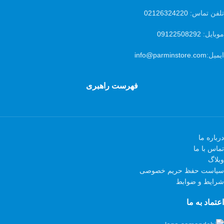
تلفن تماس:
02126324220
موبایل:
09122508292
ایمیل:
info@parminstore.com
فهرست راهبری
درباره ما
تماس با ما
وبلاگ
سیاست حفظ حریم خصوصی
شرایط و ضوابط
اعتماد به ما