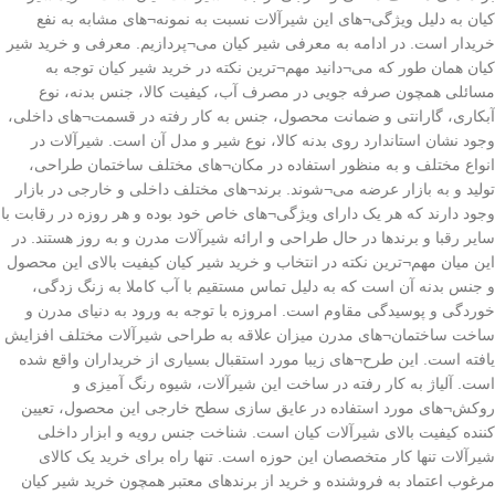
کیان به دلیل ویژگی¬های این شیرآلات نسبت به نمونه¬های مشابه به نفع
خریدار است. در ادامه به معرفی شیر کیان می¬پردازیم. معرفی و خرید شیر
کیان همان طور که می¬دانید مهم¬ترین نکته در خرید شیر کیان توجه به
مسائلی همچون صرفه جویی در مصرف آب، کیفیت کالا، جنس بدنه، نوع
آبکاری، گارانتی و ضمانت محصول، جنس به کار رفته در قسمت¬های داخلی،
وجود نشان استاندارد روی بدنه کالا، نوع شیر و مدل آن است. شیرآلات در
انواع مختلف و به منظور استفاده در مکان¬های مختلف ساختمان طراحی،
تولید و به بازار عرضه می¬شوند. برند¬های مختلف داخلی و خارجی در بازار
وجود دارند که هر یک دارای ویژگی¬های خاص خود بوده و هر روزه در رقابت با
سایر رقبا و برندها در حال طراحی و ارائه شیرآلات مدرن و به روز هستند. در
این میان مهم¬ترین نکته در انتخاب و خرید شیر کیان کیفیت بالای این محصول
و جنس بدنه آن است که به دلیل تماس مستقیم با آب کاملا به زنگ زدگی،
خوردگی و پوسیدگی مقاوم است. امروزه با توجه به ورود به دنیای مدرن و
ساخت ساختمان¬های مدرن میزان علاقه به طراحی شیرآلات مختلف افزایش
یافته است. این طرح¬های زیبا مورد استقبال بسیاری از خریداران واقع شده
است. آلیاژ به کار رفته در ساخت این شیرآلات، شیوه رنگ آمیزی و
روکش¬های مورد استفاده در عایق سازی سطح خارجی این محصول، تعیین
کننده کیفیت بالای شیرآلات کیان است. شناخت جنس رویه و ابزار داخلی
شیرآلات تنها کار متخصصان این حوزه است. تنها راه برای خرید یک کالای
مرغوب اعتماد به فروشنده و خرید از برندهای معتبر همچون خرید شیر کیان