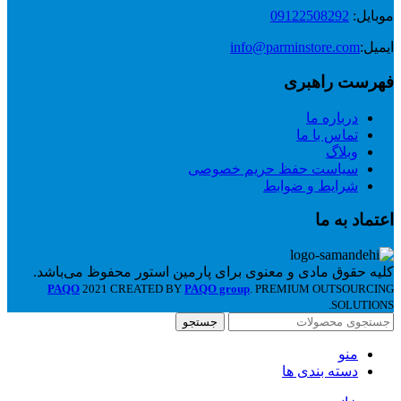
موبایل:
09122508292
ایمیل:
info@parminstore.com
فهرست راهبری
درباره ما
تماس با ما
وبلاگ
سیاست حفظ حریم خصوصی
شرایط و ضوابط
اعتماد به ما
کلیه حقوق مادی و معنوی برای پارمین استور محفوظ می‌باشد.
PAQO
2021 CREATED BY
PAQO group
. PREMIUM OUTSOURCING
SOLUTIONS.
جستجو
منو
دسته بندی ها