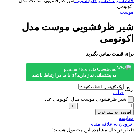
خانه
شیرآلات
شیر ظرفشویی
شیر ظرفشویی موست مدل
اکونومی
موست
شیر ظرفشویی موست مدل
اکونومی
برای قیمت تماس بگیرید
parmin / Pre-sale Questions
به پشتیبانی نیاز دارید؟!! با ما در ارتباط باشید
رنگ
صاف
شیر ظرفشویی موست مدل اکونومی عدد
افزودن به سبد خرید
مقایسه
افزودن به علاقه مندی
0
نفر در حال مشاهده این محصول هستند!