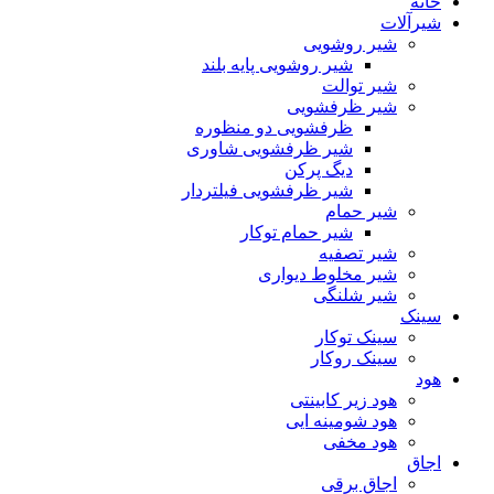
خانه
شیرآلات
شیر روشویی
شیر روشویی پایه بلند
شیر توالت
شیر ظرفشویی
ظرفشویی دو منظوره
شیر ظرفشویی شاوری
دیگ پرکن
شیر ظرفشویی فیلتردار
شیر حمام
شیر حمام توکار
شیر تصفیه
شیر مخلوط دیواری
شیر شلنگی
سینک
سینک توکار
سینک روکار
هود
هود زیر كابینتی
هود شومینه ایی
هود مخفى
اجاق
اجاق برقى