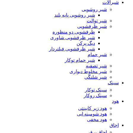
شیرآلات
شیر روشویی
شیر روشویی پایه بلند
شیر توالت
شیر ظرفشویی
ظرفشویی دو منظوره
شیر ظرفشویی شاوری
دیگ پرکن
شیر ظرفشویی فیلتردار
شیر حمام
شیر حمام توکار
شیر تصفیه
شیر مخلوط دیواری
شیر شلنگی
سینک
سینک توکار
سینک روکار
هود
هود زیر كابینتی
هود شومینه ایی
هود مخفى
اجاق
اجاق برقى