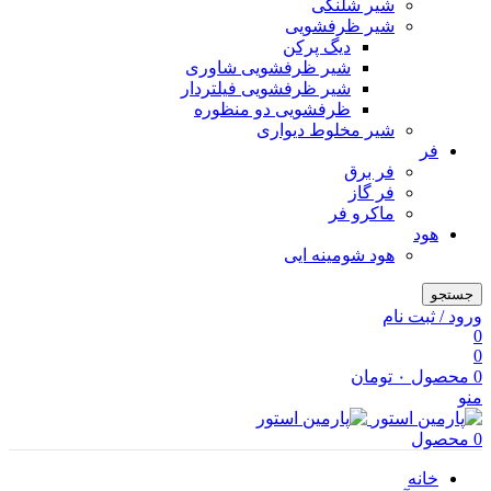
شیر شلنگی
شیر ظرفشویی
دیگ پرکن
شیر ظرفشویی شاوری
شیر ظرفشویی فیلتردار
ظرفشویی دو منظوره
شیر مخلوط دیواری
فر
فر برق
فر گاز
ماكرو فر
هود
هود شومینه ایی
جستجو
ورود / ثبت نام
0
0
0
محصول
۰
تومان
منو
0
محصول
خانه