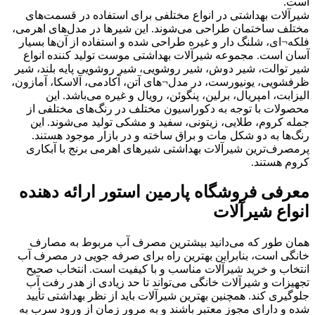
است.
شیرآلات بهداشتی در انواع مختلفی برای استفاده در قسمت‌های
مختلف ساختمان طراحی می‌شوند. این شیرها در مدل‌های اهرمی،
فلکه¬ای، شلنگ دار و غیره طراحی شده و استفاده از آن‌ها بسیار
آسان است. مجموعه شیرآلات بهداشتی موست تولید کننده انواع
شیر توالت، شیر دوش، شیر روشویی، شیر روشویی پایه بلند، شیر
ظرفشویی، یونیورست، در مدل¬های آتن، آکادمی، آلاسکا، آمازون،
الیزابت، امپریال، برلین، پنگوئن، رویال و غیره می‌باشد. این
محصولات با توجه به دکوراسیون مختلف در رنگ‌های مختلفی از
جمله کروم، طلایی، زیتونی، سفید و مشکی تولید می‌شوند. این
رنگ‌ها به دو شکل مات و براق ساخته و در بازار موجود هستند.
پرمصرف‌ترین شیرآلات بهداشتی شیرهای اهرمی برنج با آبکاری
کروم هستند.
معرفی فروشگاه پارمین استور ارائه دهنده
انواع شیرآلات
همان طور که می‌دانید بیشترین مصرف آب مربوط به مصارف
خانگی است، بنابراین بهترین راه برای صرفه جویی در مصرف آب
انتخاب و خرید شیرآلات مناسب و با کیفیت است. انتخاب صحیح
تجهیزات و شیرآلات خانگی می‌تواند تا حد زیادی از هدر رفت آب
جلوگیری کند. همچنین بهترین شیرآلات باید از نظر بهداشتی تأیید
شده و دارای مجوز معتبر باشند و به مرور زمان از ورود سرب به