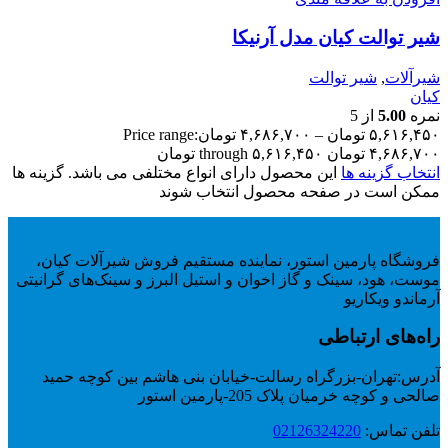
شیر توالت کیان مدل آرنیکا
شیرآلات
,
شیر توالت
کیان
نمره
5.00
از 5
۵,۶۱۶,۴۵۰
تومان
–
۴,۶۸۶,۷۰۰
تومان
Price range:
۴,۶۸۶,۷۰۰ تومان through ۵,۶۱۶,۴۵۰ تومان
انتخاب گزینه ها
این محصول دارای انواع مختلفی می باشد. گزینه ها
ممکن است در صفحه محصول انتخاب شوند
فروشگاه پارمین استور، نماینده مستقیم فروش شیرآلات کیان،
موست، هود، سینک و گاز اخوان و استیل البرز و سینک‌های گرانیتی
آرماندو ویکاریو
راه‌های ارتباطی
آدرس:
تهران-بزرگراه رسالت-خیابان بنی هاشم بین کوچه حمید
صالحی و کوچه خرمیان پلاک 205-پارمین استور
تلفن تماس:
02126324220