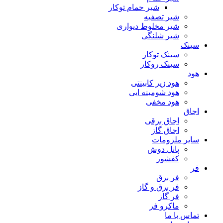
شیر حمام توکار
شیر تصفیه
شیر مخلوط دیواری
شیر شلنگی
سینک
سینک توکار
سینک روکار
هود
هود زیر كابینتی
هود شومینه ایی
هود مخفى
اجاق
اجاق برقى
اجاق گاز
سایر ملزومات
پانل دوش
کفشور
فر
فر برق
فر برق و گاز
فر گاز
ماكرو فر
تماس با ما