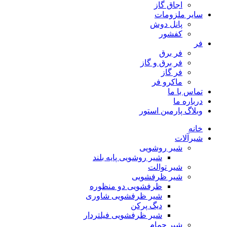
اجاق گاز
سایر ملزومات
پانل دوش
کفشور
فر
فر برق
فر برق و گاز
فر گاز
ماكرو فر
تماس با ما
درباره ما
وبلاگ پارمین استور
خانه
شیرآلات
شیر روشویی
شیر روشویی پایه بلند
شیر توالت
شیر ظرفشویی
ظرفشویی دو منظوره
شیر ظرفشویی شاوری
دیگ پرکن
شیر ظرفشویی فیلتردار
شیر حمام