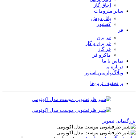
اجاق گاز
سایر ملزومات
پانل دوش
کفشور
فر
فر برق
فر برق و گاز
فر گاز
ماكرو فر
تماس با ما
درباره ما
وبلاگ پارمین استور
پر تخفیف ترین‌ها
بزرگنمایی تصویر