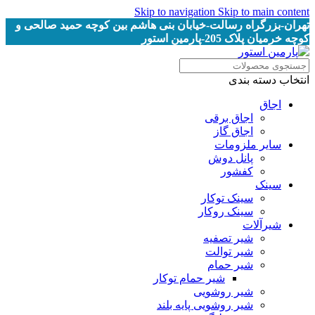
Skip to navigation
Skip to main content
تهران-بزرگراه رسالت-خیابان بنی هاشم بین کوچه حمید صالحی و
کوچه خرمیان پلاک 205-پارمین استور
انتخاب دسته بندی
اجاق
اجاق برقى
اجاق گاز
سایر ملزومات
پانل دوش
کفشور
سینک
سینک توکار
سینک روکار
شیرآلات
شیر تصفیه
شیر توالت
شیر حمام
شیر حمام توکار
شیر روشویی
شیر روشویی پایه بلند