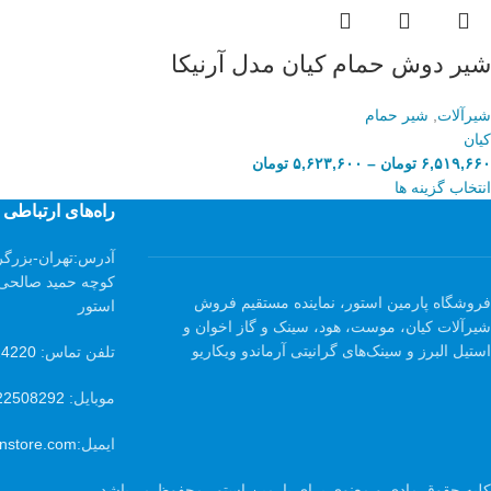
شیر دوش حمام کیان مدل آرنیکا
شیرآلات
,
شیر حمام
کیان
۶,۵۱۹,۶۶۰
تومان
–
۵,۶۲۳,۶۰۰
تومان
انتخاب گزینه ها
راه‌های ارتباطی
آدرس:
تهران-بزرگر
فروشگاه پارمین استور، نماینده مستقیم فروش
استور
شیرآلات کیان، موست، هود، سینک و گاز اخوان و
استیل البرز و سینک‌های گرانیتی آرماندو ویکاریو
تلفن تماس:
24220
موبایل:
22508292
ایمیل:
nstore.com
کلیه حقوق مادی و معنوی برای پارمین استور محفوظ می‌باشد.