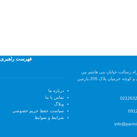
فهرست راهبری
اه رسالت-خیابان بنی هاشم بین
کوچه حمید صالحی و کوچه خرمیان پلاک 205-پارمین
درباره ما
تماس با ما
021263
وبلاگ
سیاست حفظ حریم خصوصی
091
شرایط و ضوابط
info@parmi