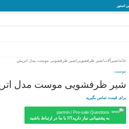
خانه
شیرآلات
شیر ظرفشویی
شیر ظرفشویی موست مدل اتریش
موست
شیر ظرفشویی موست مدل اتر
برای قیمت تماس بگیرید
parmin / Pre-sale Questions
به پشتیبانی نیاز دارید؟!! با ما در ارتباط باشید