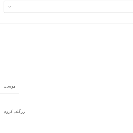
موست
رزگلد
,
کروم