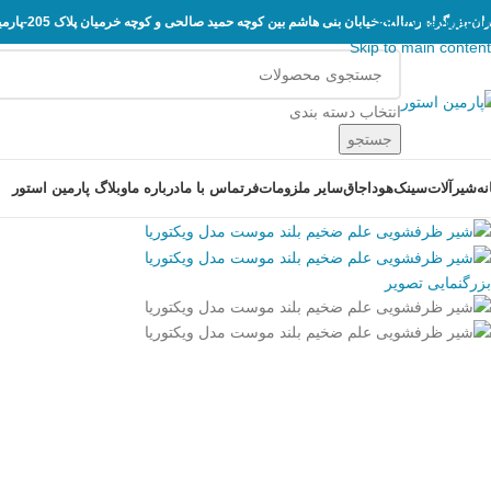
Skip to navigation
ان-بزرگراه رسالت-خیابان بنی هاشم بین کوچه حمید صالحی و کوچه خرمیان پلاک 205-پارمین استور
Skip to main content
انتخاب دسته بندی
جستجو
نه
شیرآلات
سینک
هود
اجاق
سایر ملزومات
فر
تماس با ما
درباره ما
وبلاگ پارمین استور
بزرگنمایی تصویر