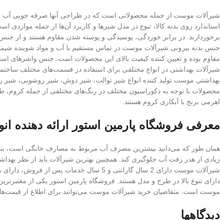
شیرآلات موست از جمله محصولاتی است که در طراحی آنها صرفه جویی آب به 
استاندارد روی بدنه کالا، تنوع در مدل شیرها و کاربرد آن‌ها از جمله مواردی ا
برخوردارند. در برابر خوردگی، پوسیدگی و پوسته شدن مقاوم هستند و از جن
جنس بدنه بیرونی شیرآلات موست در تماس مستقیم با آب و مواد شوینده شیمی
مقاوم بوده و تعیین کننده کیفیت بالای این محصولات است. جنس واشرهای استف
شیرآلات بهداشتی در انواع مختلفی برای استفاده در قسمت‌های مختلف ساختما
بهداشتی موست تولید کننده انواع شیر توالت، شیر دوش، شیر روشویی، شیر روشو
محصولات با توجه به دکوراسیون مختلف در رنگ‌های مختلفی از جمله کروم، طلا
اهرمی برنج با آبکاری کروم هستند.
معرفی فروشگاه پارمین استور ارائه دهنده انو
همان طور که می‌دانید بیشترین مصرف آب مربوط به مصارف خانگی است، بنابر
زیادی از هدر رفت آب جلوگیری کند. همچنین بهترین شیرآلات باید از نظر بهداش
شیرآلات موست دارای 2 سال گارانتی و 5 سال
دارای تنوع بالا در طرح و مدل هستند. فروشگاه پارمین استور یکی از معتبرترین
موست است. متقاضیان خرید شیرآلات موست می‌توانند برای اطلاع از قیمت‌ها و
دیدگاهها