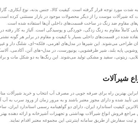
شدت مورد توجه قرار گرفته است. کیفیت کالا، جنس بدنه، نوع آبکاری، گار
ست که شیرآلات موست را از دیگر محصولات موجود در بازار مستثنی کرده است. این
س‌های مقاوم ضد زنگ در ساخت قسمت‌های داخلی آن‌ها استفاده شده است.
ایی کاملاً مقاوم به زنگ زدگی، خوردگی و پوسیدگی است. آلیاژ به کار رفت
اده شده در قسمت‌های داخلی بسیار با کیفیت و مقاوم در برابر هر گونه نشت
ن طراحی می‌شوند. این شیرها در مدل‌های اهرمی، فلکه¬ای، شلنگ دار و غیر
یی پایه بلند، شیر ظرفشویی، یونیورست، در مدل¬های آتن، آکادمی، آلاسکا، آم
یی، زیتونی، سفید و مشکی تولید می‌شوند. این رنگ‌ها به دو شکل مات و برا
اع شیرآلات
این بهترین راه برای صرفه جویی در مصرف آب انتخاب و خرید شیرآلات مناسب
تی تأیید شده و دارای مجوز معتبر باشند و به مرور زمان از ورود سرب به آب آ
 خدمات پس از فروش، دارای بالاترین کیفیت استاندارد ایران، دارای دو گواهینامه رسمی استان
 مراجع فروش انواع شیرآلات بهداشتی و تجهیزات آشپزخانه و ارائه دهنده بهترین
 ثبت سفارش از طریق سامانه اینترنتی این مجموعه معتبر اقدام نمایند.