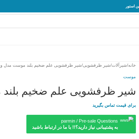
خانه
شیرآلات
شیر ظرفشویی
شیر ظرفشویی علم ضخیم بلند موست مدل ویک
موست
شیر ظرفشویی علم ضخیم بلند م
برای قیمت تماس بگیرید
parmin / Pre-sale Questions
به پشتیبانی نیاز دارید؟!! با ما در ارتباط باشید