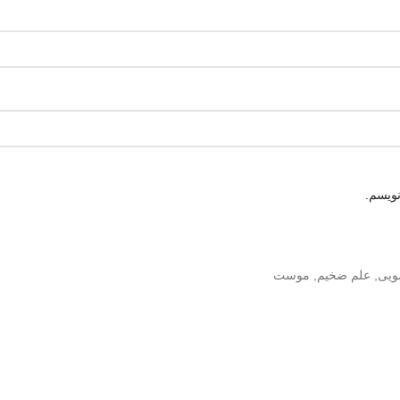
نویسم.
ویی
,
علم ضخیم
,
موست