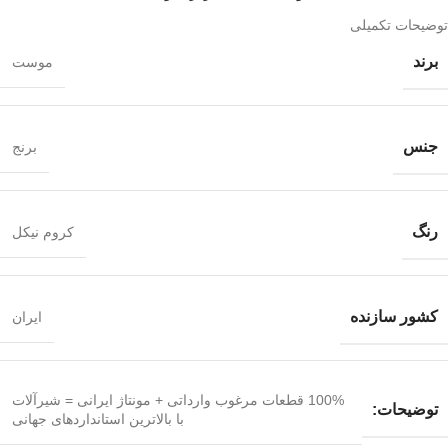
توضیحات تکمیلی
برند
موست
جنس
برنج
رنگ
کروم نیکل
کشور سازنده
ایران
100% قطعات مرغوب وارداتی + مونتاژ ایرانی = شیرآلات
توضیحات:
با بالاترین استانداردهای جهانی