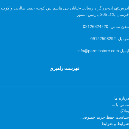
آدرس:
تهران-بزرگراه رسالت-خیابان بنی هاشم بین کوچه حمید صالحی و کوچه
خرمیان پلاک 205-پارمین استور
تلفن تماس:
02126324220
موبایل:
09122508292
ایمیل:
info@parminstore.com
فهرست راهبری
درباره ما
تماس با ما
وبلاگ
سیاست حفظ حریم خصوصی
شرایط و ضوابط