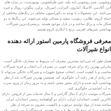
روشویی، شیر روشویی پایه بلند، شیر ظرفشویی، یونیورست، در مدل¬های
آتن، آکادمی، آلاسکا، آمازون، الیزابت، امپریال، برلین، پنگوئن، رویال و غیره
می‌باشد. این محصولات با توجه به دکوراسیون مختلف در رنگ‌های مختلفی از
جمله کروم، طلایی، زیتونی، سفید و مشکی تولید می‌شوند. این رنگ‌ها به دو
شکل مات و براق ساخته و در بازار موجود هستند. پرمصرف‌ترین شیرآلات
بهداشتی شیرهای اهرمی برنج با آبکاری کروم هستند.
معرفی فروشگاه پارمین استور ارائه دهنده
انواع شیرآلات
همان طور که می‌دانید بیشترین مصرف آب مربوط به مصارف خانگی است،
بنابراین بهترین راه برای صرفه جویی در مصرف آب انتخاب و خرید شیرآلات
مناسب و با کیفیت است. انتخاب صحیح تجهیزات و شیرآلات خانگی می‌تواند تا
حد زیادی از هدر رفت آب جلوگیری کند. همچنین بهترین شیرآلات باید از نظر
بهداشتی تأیید شده و دارای مجوز معتبر باشند و به مرور زمان از ورود سرب
به آب آشامیدنی جلوگیری کنند.
شیرآلات موست دارای 2 سال گارانتی و 5 سال خدمات پس از فروش، دارای
بالاترین کیفیت استاندارد ایران، دارای دو گواهینامه رسمی استاندارد ایران،
ساخته شده از مواد اولیه‌ی مرغوب و باکیفیت، مقرون به صرفه از نظر
اقتصادی و دارای تنوع بالا در طرح و مدل هستند. فروشگاه پارمین استور یکی