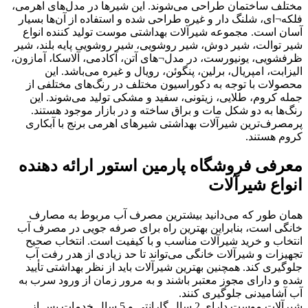
مختلف ساختمان طراحی می‌شوند. این شیرها در مدل‌های اهرمی،
فلکه¬ای، شلنگ دار و غیره طراحی شده و استفاده از آن‌ها بسیار
آسان است. مجموعه شیرآلات بهداشتی موست تولید کننده انواع
شیر توالت، شیر دوش، شیر روشویی، شیر روشویی پایه بلند، شیر
ظرفشویی، یونیورست، در مدل¬های آتن، آکادمی، آلاسکا، آمازون،
الیزابت، امپریال، برلین، پنگوئن، رویال و غیره می‌باشد. این
محصولات با توجه به دکوراسیون مختلف در رنگ‌های مختلفی از
جمله کروم، طلایی، زیتونی، سفید و مشکی تولید می‌شوند. این
رنگ‌ها به دو شکل مات و براق ساخته و در بازار موجود هستند.
پرمصرف‌ترین شیرآلات بهداشتی شیرهای اهرمی برنج با آبکاری
کروم هستند.
معرفی فروشگاه پارمین استور ارائه دهنده
انواع شیرآلات
همان طور که می‌دانید بیشترین مصرف آب مربوط به مصارف
خانگی است، بنابراین بهترین راه برای صرفه جویی در مصرف آب
انتخاب و خرید شیرآلات مناسب و با کیفیت است. انتخاب صحیح
تجهیزات و شیرآلات خانگی می‌تواند تا حد زیادی از هدر رفت آب
جلوگیری کند. همچنین بهترین شیرآلات باید از نظر بهداشتی تأیید
شده و دارای مجوز معتبر باشند و به مرور زمان از ورود سرب به
آب آشامیدنی جلوگیری کنند.
شیرآلات موست دارای 2 سال گارانتی و 5 سال خدمات پس از