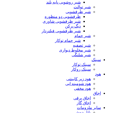
شیر روشویی پایه بلند
شیر توالت
شیر ظرفشویی
ظرفشویی دو منظوره
شیر ظرفشویی شاوری
دیگ پرکن
شیر ظرفشویی فیلتردار
شیر حمام
شیر حمام توکار
شیر تصفیه
شیر مخلوط دیواری
شیر شلنگی
سینک
سینک توکار
سینک روکار
هود
هود زیر كابینتی
هود شومینه ایی
هود مخفى
اجاق
اجاق برقى
اجاق گاز
سایر ملزومات
پانل دوش