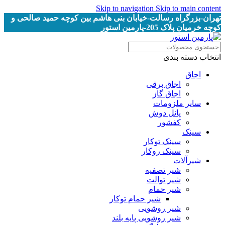
Skip to navigation
Skip to main content
تهران-بزرگراه رسالت-خیابان بنی هاشم بین کوچه حمید صالحی و
کوچه خرمیان پلاک 205-پارمین استور
انتخاب دسته بندی
اجاق
اجاق برقى
اجاق گاز
سایر ملزومات
پانل دوش
کفشور
سینک
سینک توکار
سینک روکار
شیرآلات
شیر تصفیه
شیر توالت
شیر حمام
شیر حمام توکار
شیر روشویی
شیر روشویی پایه بلند