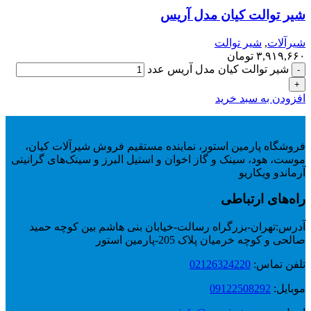
شیر توالت کیان مدل آریس
شیرآلات
,
شیر توالت
۳,۹۱۹,۶۶۰
تومان
شیر توالت کیان مدل آریس عدد
افزودن به سبد خرید
فروشگاه پارمین استور، نماینده مستقیم فروش شیرآلات کیان،
موست، هود، سینک و گاز اخوان و استیل البرز و سینک‌های گرانیتی
آرماندو ویکاریو
راه‌های ارتباطی
آدرس:
تهران-بزرگراه رسالت-خیابان بنی هاشم بین کوچه حمید
صالحی و کوچه خرمیان پلاک 205-پارمین استور
تلفن تماس:
02126324220
موبایل:
09122508292