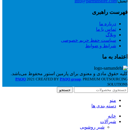
ایمیل:
info@parminstore.com
فهرست راهبری
درباره ما
تماس با ما
وبلاگ
سیاست حفظ حریم خصوصی
شرایط و ضوابط
اعتماد به ما
کلیه حقوق مادی و معنوی برای پارمین استور محفوظ می‌باشد.
PAQO
2021 CREATED BY
PAQO group
. PREMIUM OUTSOURCING
SOLUTIONS.
جستجو
منو
دسته بندی ها
خانه
شیرآلات
شیر روشویی