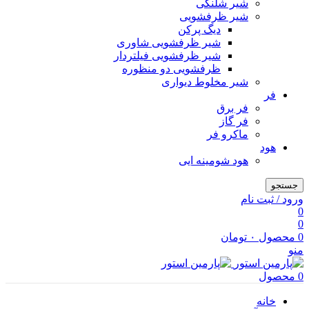
شیر شلنگی
شیر ظرفشویی
دیگ پرکن
شیر ظرفشویی شاوری
شیر ظرفشویی فیلتردار
ظرفشویی دو منظوره
شیر مخلوط دیواری
فر
فر برق
فر گاز
ماكرو فر
هود
هود شومینه ایی
جستجو
ورود / ثبت نام
0
0
0
محصول
۰
تومان
منو
0
محصول
خانه