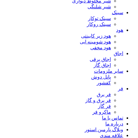
شیر مخلوط دیواری
شیر شلنگی
سینک
سینک توکار
سینک روکار
هود
هود زیر كابینتی
هود شومینه ایی
هود مخفى
اجاق
اجاق برقى
اجاق گاز
سایر ملزومات
پانل دوش
کفشور
فر
فر برق
فر برق و گاز
فر گاز
ماكرو فر
تماس با ما
درباره ما
وبلاگ پارمین استور
علاقه مندی