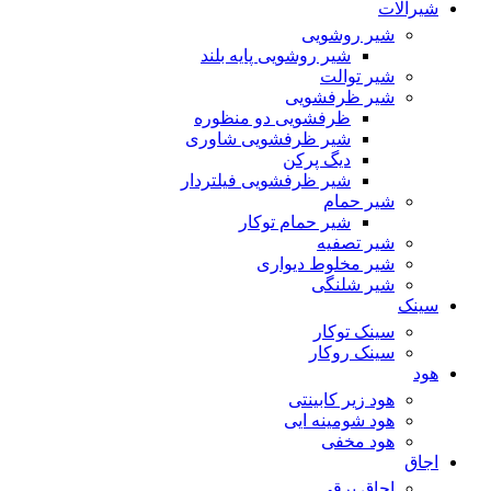
شیرآلات
شیر روشویی
شیر روشویی پایه بلند
شیر توالت
شیر ظرفشویی
ظرفشویی دو منظوره
شیر ظرفشویی شاوری
دیگ پرکن
شیر ظرفشویی فیلتردار
شیر حمام
شیر حمام توکار
شیر تصفیه
شیر مخلوط دیواری
شیر شلنگی
سینک
سینک توکار
سینک روکار
هود
هود زیر كابینتی
هود شومینه ایی
هود مخفى
اجاق
اجاق برقى