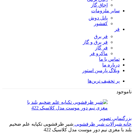
اجاق گاز
سایر ملزومات
پانل دوش
کفشور
فر
فر برق
فر برق و گاز
فر گاز
ماكرو فر
تماس با ما
درباره ما
وبلاگ پارمین استور
پر تخفیف ترین‌ها
ناموجود
بزرگنمایی تصویر
خانه
شیرآلات
شیر ظرفشویی
شیر ظرفشویی تکپایه علم ضخیم
بلند با مغزی نیم دور موست مدل کلاسیک 422