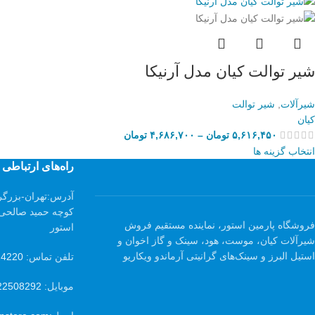
شیر توالت کیان مدل آرنیکا
شیرآلات
,
شیر توالت
کیان
۵,۶۱۶,۴۵۰
تومان
–
۴,۶۸۶,۷۰۰
تومان
انتخاب گزینه ها
راه‌های ارتباطی
آدرس:
تهران-بزرگر
فروشگاه پارمین استور، نماینده مستقیم فروش
استور
شیرآلات کیان، موست، هود، سینک و گاز اخوان و
استیل البرز و سینک‌های گرانیتی آرماندو ویکاریو
تلفن تماس:
24220
موبایل:
22508292