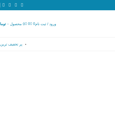
0
0
ورود / ثبت نام
0
محصول
۰
توما
پر تخفیف ترین‌ه