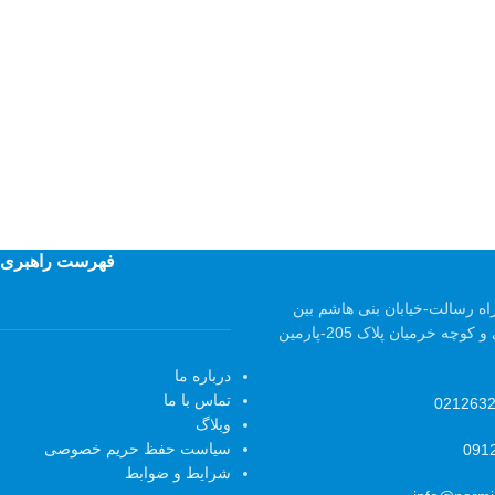
فهرست راهبری
اه رسالت-خیابان بنی هاشم بین
کوچه حمید صالحی و کوچه خرمیان پلاک 205-پارمین
درباره ما
تماس با ما
021263
وبلاگ
سیاست حفظ حریم خصوصی
091
شرایط و ضوابط