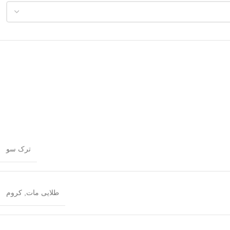
ترک سو
طلایی مات
,
کروم