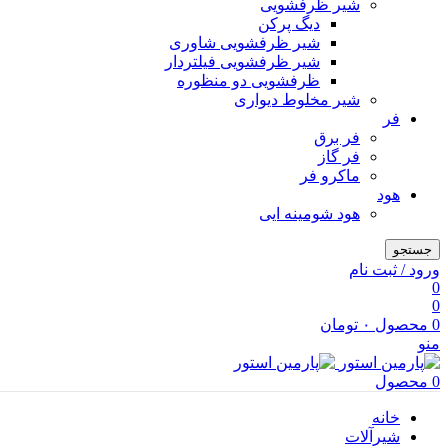
شیر ظرفشویی
دیگ پرکن
شیر ظرفشویی شاوری
شیر ظرفشویی فیلتردار
ظرفشویی دو منظوره
شیر مخلوط دیواری
فر
فر برق
فر گاز
ماكرو فر
هود
هود شومینه ایی
جستجو
ورود / ثبت نام
0
0
0
محصول
۰
تومان
منو
0
محصول
خانه
شیرآلات