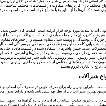
ت کار آسانی نخواهد بود. در میان شیرآلات تولید شده در داخل ایران می‌
اع مختلف برای کاربردهای متفاوت در قسمت‌های مختلف ساختمان از 
ری هستند که آن‌ها را از سایر رقبا متمایز کرده است. در ادامه به م
 آب به شدت مورد توجه قرار گرفته است. کیفیت کالا، جنس بدنه، ن
 شیرها و کاربرد آن‌ها از جمله مواردی است که شیرآلات موست را از 
ر برابر خوردگی، پوسیدگی و پوسته شدن مقاوم هستند و از جنس‌های مق
ده شیمیایی کاملاً مقاوم به زنگ زدگی، خوردگی و پوسیدگی است. آل
ن محصولات است. جنس واشرهای استفاده شده در قسمت‌های داخلی بسیار
ف ساختمان طراحی می‌شوند. این شیرها در مدل‌های اهرمی، فلکه¬ای، 
وش، شیر روشویی، شیر روشویی پایه بلند، شیر ظرفشویی، یونیورست، د
راسیون مختلف در رنگ‌های مختلفی از جمله کروم، طلایی، زیتونی، سفید
 برنج با آبکاری کروم هستند.
اع شیرآلات
ت، بنابراین بهترین راه برای صرفه جویی در مصرف آب انتخاب و خر
چنین بهترین شیرآلات باید از نظر بهداشتی تأیید شده و دارای مجوز م
ی و 5 سال خدمات پس از فروش، دارای بالاترین کیفیت استاندارد ایران، دارای دو گواهی
شگاه پارمین استور یکی از معتبرترین مراجع فروش انواع شیرآلات بهداش