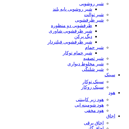
شیر روشویی
شیر روشویی پایه بلند
شیر توالت
شیر ظرفشویی
ظرفشویی دو منظوره
شیر ظرفشویی شاوری
دیگ پرکن
شیر ظرفشویی فیلتردار
شیر حمام
شیر حمام توکار
شیر تصفیه
شیر مخلوط دیواری
شیر شلنگی
سینک
سینک توکار
سینک روکار
هود
هود زیر كابینتی
هود شومینه ایی
هود مخفى
اجاق
اجاق برقى
اجاق گاز