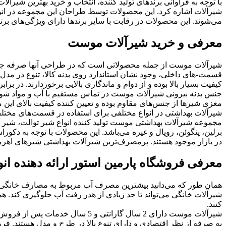
با توجه به فراوانی برندهای تولید کننده، انتخاب و خرید بهترین شیرآلا
شیرآلات اشاره کرد. این محصولات توسط طراحان این مجموعه در انو
می‌شوند. این محصولات در رقابت با سایر برندها دارای ویژگی‌های برت
معرفی و خرید شیرآلات موست
شیرآلات موست از جمله محصولاتی است که در طراحی آنها صرفه جویی
قسمت-های داخلی، وجود نشان استاندارد روی بدنه کالا، تنوع در مدل
کیفیت بسیار بالا بوده و از دوام و ماندگاری بالایی برخوردارند. د
جنس بدنه بیرونی شیرآلات موست در تماس مستقیم با آب و مواد شوین
مغزی شیرها از جنس‌های مقاوم بوده و تعیین کننده کیفیت بالای ای
شیرآلات بهداشتی در انواع مختلفی برای استفاده در قسمت‌های مختل
مجموعه شیرآلات بهداشتی موست تولید کننده انواع شیر توالت، شیر د
برلین، پنگوئن، رویال و غیره می‌باشد. این محصولات با توجه به دکو
در بازار موجود هستند. پرمصرف‌ترین شیرآلات بهداشتی شیرهای اهرمی
معرفی فروشگاه پارمین استور ارائه دهنده انو
همان طور که می‌دانید بیشترین مصرف آب مربوط به مصارف خانگی اس
شیرآلات خانگی می‌تواند تا حد زیادی از هدر رفت آب جلوگیری کند. هم
کنند.
شیرآلات موست دارای 2 سال گارانت
به صرفه از نظر اقتصادی و دارای تنوع بالا در طرح و مدل هستند. فرو