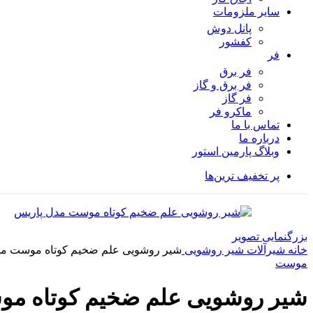
سایر ملزومات
پانل دوش
کفشور
فر
فر برق
فر برق و گاز
فر گاز
ماكرو فر
تماس با ما
درباره ما
وبلاگ پارمین استور
پر تخفیف ترین‌ها
بزرگنمایی تصویر
خانه
شیرآلات
شیر روشویی
شیر روشویی علم ضخیم کوتاه موست مد
موست
شیر روشویی علم ضخیم کوتاه م