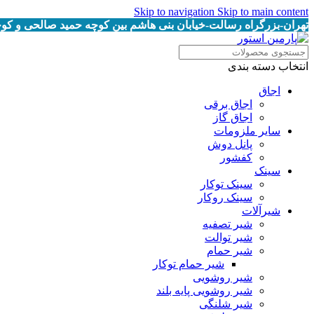
Skip to navigation
Skip to main content
تهران-بزرگراه رسالت-خیابان بنی هاشم بین کوچه حمید صالحی و کوچه خرمیان پلاک
انتخاب دسته بندی
اجاق
اجاق برقى
اجاق گاز
سایر ملزومات
پانل دوش
کفشور
سینک
سینک توکار
سینک روکار
شیرآلات
شیر تصفیه
شیر توالت
شیر حمام
شیر حمام توکار
شیر روشویی
شیر روشویی پایه بلند
شیر شلنگی