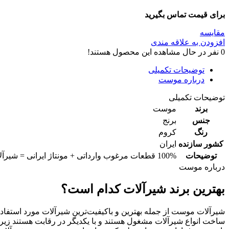
برای قیمت تماس بگیرید
مقایسه
افزودن به علاقه مندی
0
نفر در حال مشاهده این محصول هستند!
توضیحات تکمیلی
درباره موست
توضیحات تکمیلی
برند
موست
جنس
برنج
رنگ
کروم
کشور سازنده
ایران
توضیحات
100% قطعات مرغوب وارداتی + مونتاژ ایرانی = شیرآلات با بالاترین استانداردهای جهانی
درباره موست
بهترین برند شیرآلات کدام است؟
شیرآلات موست از جمله بهترین و باکیفیت‌ترین شیرآلات مورد استفا
ساخت انواع شیرآلات مشغول هستند و با یکدیگر در رقابت هستند زی