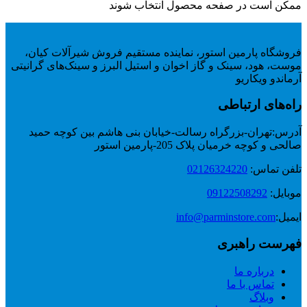
ممکن است در صفحه محصول انتخاب شوند
فروشگاه پارمین استور، نماینده مستقیم فروش شیرآلات کیان،
موست، هود، سینک و گاز اخوان و استیل البرز و سینک‌های گرانیتی
آرماندو ویکاریو
راه‌های ارتباطی
آدرس:
تهران-بزرگراه رسالت-خیابان بنی هاشم بین کوچه حمید
صالحی و کوچه خرمیان پلاک 205-پارمین استور
تلفن تماس:
02126324220
موبایل:
09122508292
ایمیل:
info@parminstore.com
فهرست راهبری
درباره ما
تماس با ما
وبلاگ