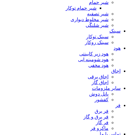
شیر حمام
شیر حمام توکار
شیر تصفیه
شیر مخلوط دیواری
شیر شلنگی
سینک
سینک توکار
سینک روکار
هود
هود زیر كابینتی
هود شومینه ایی
هود مخفى
اجاق
اجاق برقى
اجاق گاز
سایر ملزومات
پانل دوش
کفشور
فر
فر برق
فر برق و گاز
فر گاز
ماكرو فر
تماس با ما