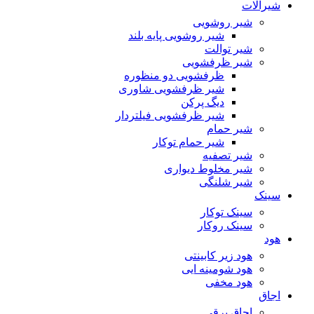
شیرآلات
شیر روشویی
شیر روشویی پایه بلند
شیر توالت
شیر ظرفشویی
ظرفشویی دو منظوره
شیر ظرفشویی شاوری
دیگ پرکن
شیر ظرفشویی فیلتردار
شیر حمام
شیر حمام توکار
شیر تصفیه
شیر مخلوط دیواری
شیر شلنگی
سینک
سینک توکار
سینک روکار
هود
هود زیر كابینتی
هود شومینه ایی
هود مخفى
اجاق
اجاق برقى