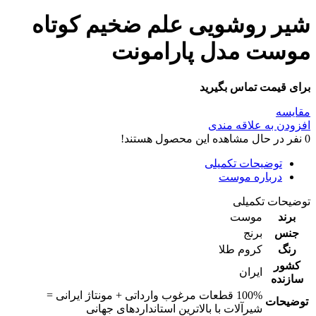
شیر روشویی علم ضخیم کوتاه
موست مدل پارامونت
برای قیمت تماس بگیرید
مقایسه
افزودن به علاقه مندی
0
نفر در حال مشاهده این محصول هستند!
توضیحات تکمیلی
درباره موست
توضیحات تکمیلی
برند
موست
جنس
برنج
رنگ
کروم طلا
کشور
ایران
سازنده
100% قطعات مرغوب وارداتی + مونتاژ ایرانی =
توضیحات
شیرآلات با بالاترین استانداردهای جهانی