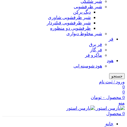
شیر شلنگی
شیر ظرفشویی
دیگ پرکن
شیر ظرفشویی شاوری
شیر ظرفشویی فیلتردار
ظرفشویی دو منظوره
شیر مخلوط دیواری
فر
فر برق
فر گاز
ماكرو فر
هود
هود شومینه ایی
جستجو
ورود / ثبت نام
0
0
0
محصول
۰
تومان
منو
0
محصول
خانه