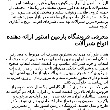
الیزابت، امپریال، برلین، پنگوئن، رویال و غیره می‌باشد. این
محصولات با توجه به دکوراسیون مختلف در رنگ‌های مختلفی از
جمله کروم، طلایی، زیتونی، سفید و مشکی تولید می‌شوند. این
رنگ‌ها به دو شکل مات و براق ساخته و در بازار موجود هستند.
پرمصرف‌ترین شیرآلات بهداشتی شیرهای اهرمی برنج با آبکاری
کروم هستند.
معرفی فروشگاه پارمین استور ارائه دهنده
انواع شیرآلات
همان طور که می‌دانید بیشترین مصرف آب مربوط به مصارف
خانگی است، بنابراین بهترین راه برای صرفه جویی در مصرف آب
انتخاب و خرید شیرآلات مناسب و با کیفیت است. انتخاب صحیح
تجهیزات و شیرآلات خانگی می‌تواند تا حد زیادی از هدر رفت آب
جلوگیری کند. همچنین بهترین شیرآلات باید از نظر بهداشتی تأیید
شده و دارای مجوز معتبر باشند و به مرور زمان از ورود سرب به
آب آشامیدنی جلوگیری کنند.
شیرآلات موست دارای 2 سال گارانتی و 5 سال خدمات پس از
فروش، دارای بالاترین کیفیت استاندارد ایران، دارای دو گواهینامه
رسمی استاندارد ایران، ساخته شده از مواد اولیه‌ی مرغوب و
باکیفیت، مقرون به صرفه از نظر اقتصادی و دارای تنوع بالا در
طرح و مدل هستند. فروشگاه پارمین استور یکی از معتبرترین