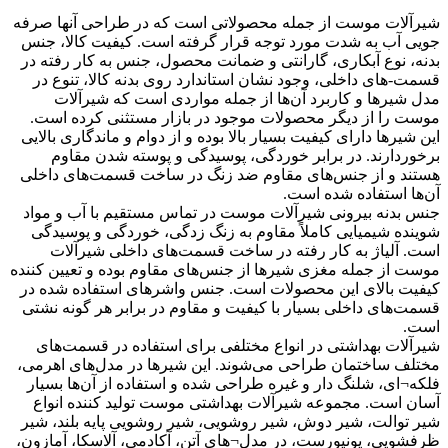
شیرآلات موست از جمله محصولاتی است که در طراحی آنها صرفه
جویی آب به شدت مورد توجه قرار گرفته است. کیفیت کالا، جنس
بدنه، نوع آبکاری، گارانتی و ضمانت محصول، جنس به کار رفته در
قسمت-های داخلی، وجود نشان استاندارد روی بدنه کالا، تنوع در
مدل شیرها و کاربرد آن‌ها از جمله مواردی است که شیرآلات
موست را از دیگر محصولات موجود در بازار مستثنی کرده است.
این شیرها دارای کیفیت بسیار بالا بوده و از دوام و ماندگاری بالایی
برخوردارند. در برابر خوردگی، پوسیدگی و پوسته شدن مقاوم
هستند و از جنس‌های مقاوم ضد زنگ در ساخت قسمت‌های داخلی
آن‌ها استفاده شده است.
جنس بدنه بیرونی شیرآلات موست در تماس مستقیم با آب و مواد
شوینده شیمیایی کاملاً مقاوم به زنگ زدگی، خوردگی و پوسیدگی
است. آلیاژ به کار رفته در ساخت قسمت‌های داخلی شیرآلات
موست از جمله مغزی شیرها از جنس‌های مقاوم بوده و تعیین کننده
کیفیت بالای این محصولات است. جنس واشرهای استفاده شده در
قسمت‌های داخلی بسیار با کیفیت و مقاوم در برابر هر گونه نشتی
است.
شیرآلات بهداشتی در انواع مختلفی برای استفاده در قسمت‌های
مختلف ساختمان طراحی می‌شوند. این شیرها در مدل‌های اهرمی،
فلکه¬ای، شلنگ دار و غیره طراحی شده و استفاده از آن‌ها بسیار
آسان است. مجموعه شیرآلات بهداشتی موست تولید کننده انواع
شیر توالت، شیر دوش، شیر روشویی، شیر روشویی پایه بلند، شیر
ظرفشویی، یونیورست، در مدل¬های آتن، آکادمی، آلاسکا، آمازون،