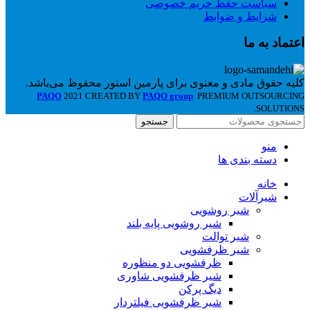
سیاست حفظ حریم خصوصی
شرایط و ضوابط
اعتماد به ما
کلیه حقوق مادی و معنوی برای پارمین استور محفوظ می‌باشد.
PAQO
2021 CREATED BY
PAQO group
. PREMIUM OUTSOURCING
SOLUTIONS.
جستجو
منو
دسته بندی ها
خانه
شیرآلات
شیر روشویی
شیر روشویی پایه بلند
شیر توالت
شیر ظرفشویی
ظرفشویی دو منظوره
شیر ظرفشویی شاوری
دیگ پرکن
شیر ظرفشویی فیلتردار