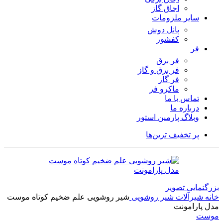
اجاق گاز
سایر ملزومات
پانل دوش
کفشور
فر
فر برق
فر برق و گاز
فر گاز
ماكرو فر
تماس با ما
درباره ما
وبلاگ پارمین استور
پر تخفیف ترین‌ها
بزرگنمایی تصویر
خانه
شیرآلات
شیر روشویی
شیر روشویی علم ضخیم کوتاه موست
مدل پارامونت
موست