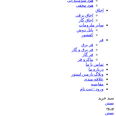
هود شومینه ایی
هود مخفى
اجاق
اجاق برقى
اجاق گاز
سایر ملزومات
پانل دوش
کفشور
فر
فر برق
فر برق و گاز
فر گاز
ماكرو فر
تماس با ما
درباره ما
وبلاگ پارمین استور
علاقه مندی
مقایسه
ورود / ثبت نام
سبد خرید
بستن
ورود
بستن