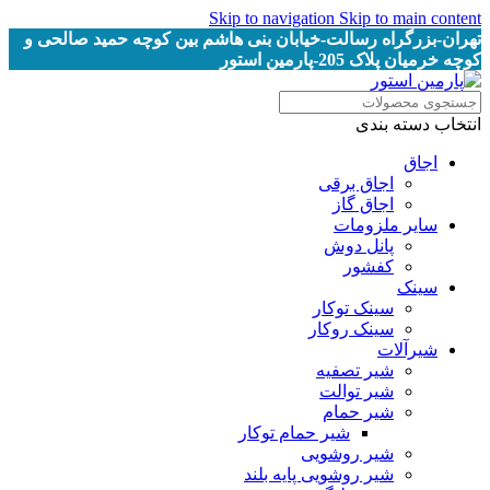
Skip to navigation
Skip to main content
تهران-بزرگراه رسالت-خیابان بنی هاشم بین کوچه حمید صالحی و
کوچه خرمیان پلاک 205-پارمین استور
انتخاب دسته بندی
اجاق
اجاق برقى
اجاق گاز
سایر ملزومات
پانل دوش
کفشور
سینک
سینک توکار
سینک روکار
شیرآلات
شیر تصفیه
شیر توالت
شیر حمام
شیر حمام توکار
شیر روشویی
شیر روشویی پایه بلند