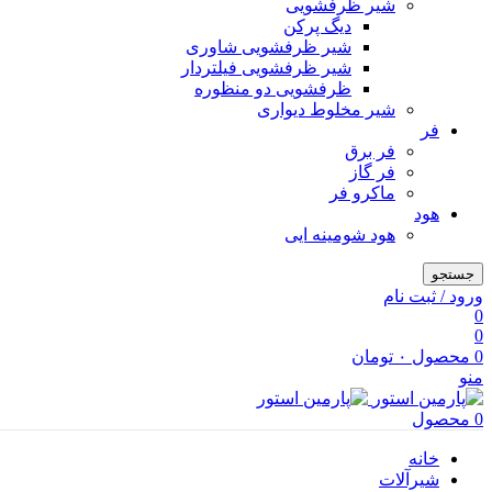
شیر ظرفشویی
دیگ پرکن
شیر ظرفشویی شاوری
شیر ظرفشویی فیلتردار
ظرفشویی دو منظوره
شیر مخلوط دیواری
فر
فر برق
فر گاز
ماكرو فر
هود
هود شومینه ایی
جستجو
ورود / ثبت نام
0
0
0
محصول
۰
تومان
منو
0
محصول
خانه
شیرآلات