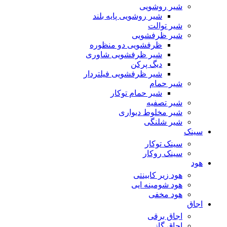
شیر روشویی
شیر روشویی پایه بلند
شیر توالت
شیر ظرفشویی
ظرفشویی دو منظوره
شیر ظرفشویی شاوری
دیگ پرکن
شیر ظرفشویی فیلتردار
شیر حمام
شیر حمام توکار
شیر تصفیه
شیر مخلوط دیواری
شیر شلنگی
سینک
سینک توکار
سینک روکار
هود
هود زیر كابینتی
هود شومینه ایی
هود مخفى
اجاق
اجاق برقى
اجاق گاز