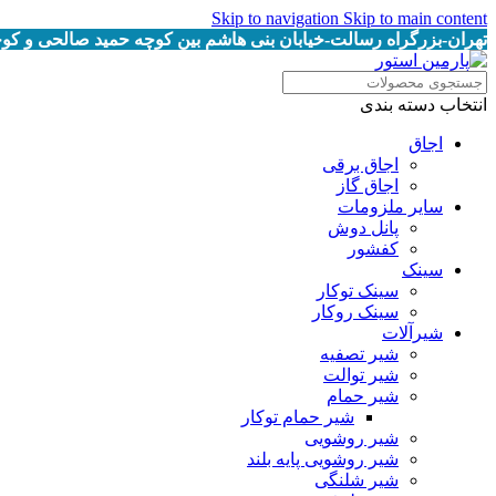
Skip to navigation
Skip to main content
تهران-بزرگراه رسالت-خیابان بنی هاشم بین کوچه حمید صالحی و کوچه خرمیان پلاک
انتخاب دسته بندی
اجاق
اجاق برقى
اجاق گاز
سایر ملزومات
پانل دوش
کفشور
سینک
سینک توکار
سینک روکار
شیرآلات
شیر تصفیه
شیر توالت
شیر حمام
شیر حمام توکار
شیر روشویی
شیر روشویی پایه بلند
شیر شلنگی