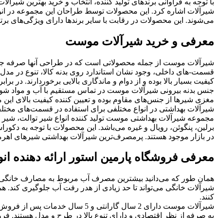
با توجه به فراوانی برندهای تولید کننده، انتخاب و خرید بهترین شیرآلا
شیرآلات اشاره کرد. این محصولات توسط طراحان این مجموعه در انو
می‌شوند. این محصولات در رقابت با سایر برندها دارای ویژگی‌های برت
معرفی و خرید شیرآلات موست
شیرآلات موست از جمله محصولاتی است که در طراحی آنها صرفه جویی
قسمت-های داخلی، وجود نشان استاندارد روی بدنه کالا، تنوع در مدل
کیفیت بسیار بالا بوده و از دوام و ماندگاری بالایی برخوردارند. د
جنس بدنه بیرونی شیرآلات موست در تماس مستقیم با آب و مواد شوین
مغزی شیرها از جنس‌های مقاوم بوده و تعیین کننده کیفیت بالای ای
شیرآلات بهداشتی در انواع مختلفی برای استفاده در قسمت‌های مختل
مجموعه شیرآلات بهداشتی موست تولید کننده انواع شیر توالت، شیر د
برلین، پنگوئن، رویال و غیره می‌باشد. این محصولات با توجه به دکو
در بازار موجود هستند. پرمصرف‌ترین شیرآلات بهداشتی شیرهای اهرمی
معرفی فروشگاه پارمین استور ارائه دهنده انو
همان طور که می‌دانید بیشترین مصرف آب مربوط به مصارف خانگی اس
شیرآلات خانگی می‌تواند تا حد زیادی از هدر رفت آب جلوگیری کند. هم
کنند.
شیرآلات موست دارای 2 سال گارانت
به صرفه از نظر اقتصادی و دارای تنوع بالا در طرح و مدل هستند. فرو