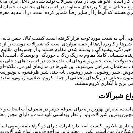
ت کار آسانی نخواهد بود. در میان شیرآلات تولید شده در داخل ایران می‌
اع مختلف برای کاربردهای متفاوت در قسمت‌های مختلف ساختمان از 
ری هستند که آن‌ها را از سایر رقبا متمایز کرده است. در ادامه به م
 آب به شدت مورد توجه قرار گرفته است. کیفیت کالا، جنس بدنه، ن
 شیرها و کاربرد آن‌ها از جمله مواردی است که شیرآلات موست را از 
ر برابر خوردگی، پوسیدگی و پوسته شدن مقاوم هستند و از جنس‌های مق
ده شیمیایی کاملاً مقاوم به زنگ زدگی، خوردگی و پوسیدگی است. آل
ن محصولات است. جنس واشرهای استفاده شده در قسمت‌های داخلی بسیار
ف ساختمان طراحی می‌شوند. این شیرها در مدل‌های اهرمی، فلکه¬ای، 
وش، شیر روشویی، شیر روشویی پایه بلند، شیر ظرفشویی، یونیورست، د
راسیون مختلف در رنگ‌های مختلفی از جمله کروم، طلایی، زیتونی، سفید
 برنج با آبکاری کروم هستند.
اع شیرآلات
ت، بنابراین بهترین راه برای صرفه جویی در مصرف آب انتخاب و خر
چنین بهترین شیرآلات باید از نظر بهداشتی تأیید شده و دارای مجوز م
ی و 5 سال خدمات پس از فروش، دارای بالاترین کیفیت استاندارد ایران، دارای دو گواهی
شگاه پارمین استور یکی از معتبرترین مراجع فروش انواع شیرآلات بهداش