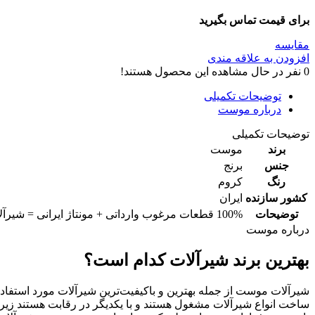
برای قیمت تماس بگیرید
مقایسه
افزودن به علاقه مندی
0
نفر در حال مشاهده این محصول هستند!
توضیحات تکمیلی
درباره موست
توضیحات تکمیلی
برند
موست
جنس
برنج
رنگ
کروم
کشور سازنده
ایران
توضیحات
100% قطعات مرغوب وارداتی + مونتاژ ایرانی = شیرآلات با بالاترین استانداردهای جهانی
درباره موست
بهترین برند شیرآلات کدام است؟
شیرآلات موست از جمله بهترین و باکیفیت‌ترین شیرآلات مورد استفا
ساخت انواع شیرآلات مشغول هستند و با یکدیگر در رقابت هستند زی