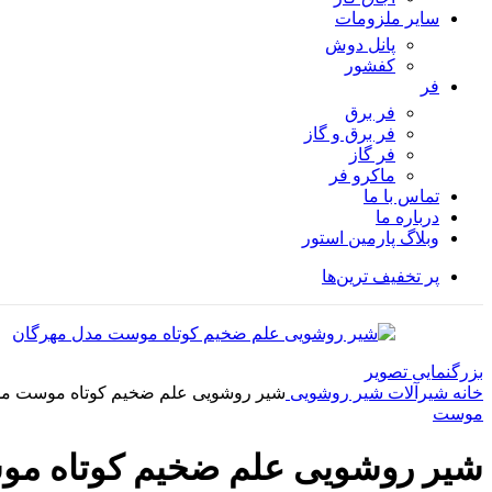
سایر ملزومات
پانل دوش
کفشور
فر
فر برق
فر برق و گاز
فر گاز
ماكرو فر
تماس با ما
درباره ما
وبلاگ پارمین استور
پر تخفیف ترین‌ها
بزرگنمایی تصویر
خانه
شیرآلات
شیر روشویی
شیر روشویی علم ضخیم کوتاه موست مد
موست
شیر روشویی علم ضخیم کوتاه مو