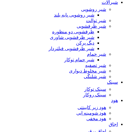
شیرآلات
شیر روشویی
شیر روشویی پایه بلند
شیر توالت
شیر ظرفشویی
ظرفشویی دو منظوره
شیر ظرفشویی شاوری
دیگ پرکن
شیر ظرفشویی فیلتردار
شیر حمام
شیر حمام توکار
شیر تصفیه
شیر مخلوط دیواری
شیر شلنگی
سینک
سینک توکار
سینک روکار
هود
هود زیر كابینتی
هود شومینه ایی
هود مخفى
اجاق
اجاق برقى