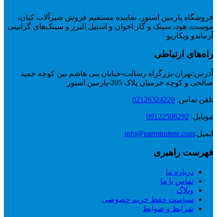
فروشگاه پارمین استور، نماینده مستقیم فروش شیرآلات کیان،
موست، هود، سینک و گاز اخوان و استیل البرز و سینک‌های گرانیتی
آرماندو ویکاریو
راه‌های ارتباطی
آدرس:
تهران-بزرگراه رسالت-خیابان بنی هاشم بین کوچه حمید
صالحی و کوچه خرمیان پلاک 205-پارمین استور
تلفن تماس:
02126324220
موبایل:
09122508292
ایمیل:
info@parminstore.com
فهرست راهبری
درباره ما
تماس با ما
وبلاگ
سیاست حفظ حریم خصوصی
شرایط و ضوابط