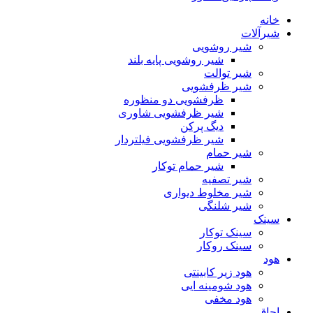
خانه
شیرآلات
شیر روشویی
شیر روشویی پایه بلند
شیر توالت
شیر ظرفشویی
ظرفشویی دو منظوره
شیر ظرفشویی شاوری
دیگ پرکن
شیر ظرفشویی فیلتردار
شیر حمام
شیر حمام توکار
شیر تصفیه
شیر مخلوط دیواری
شیر شلنگی
سینک
سینک توکار
سینک روکار
هود
هود زیر كابینتی
هود شومینه ایی
هود مخفى
اجاق