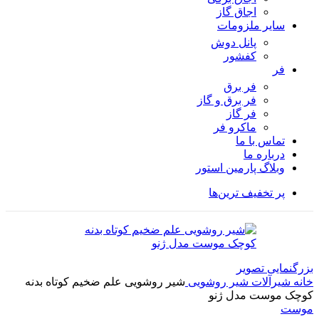
اجاق گاز
سایر ملزومات
پانل دوش
کفشور
فر
فر برق
فر برق و گاز
فر گاز
ماكرو فر
تماس با ما
درباره ما
وبلاگ پارمین استور
پر تخفیف ترین‌ها
بزرگنمایی تصویر
خانه
شیرآلات
شیر روشویی
شیر روشویی علم ضخیم کوتاه بدنه
کوچک موست مدل ژنو
موست