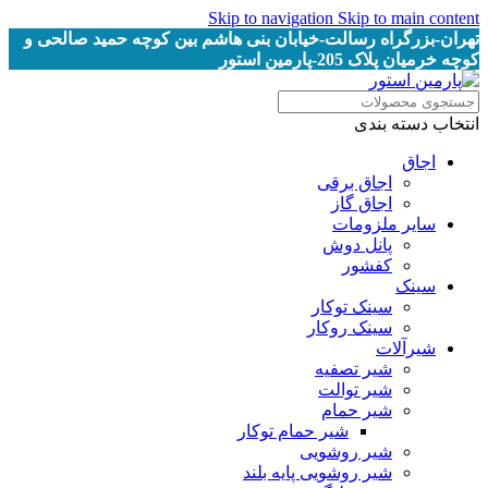
Skip to navigation
Skip to main content
تهران-بزرگراه رسالت-خیابان بنی هاشم بین کوچه حمید صالحی و
کوچه خرمیان پلاک 205-پارمین استور
انتخاب دسته بندی
اجاق
اجاق برقى
اجاق گاز
سایر ملزومات
پانل دوش
کفشور
سینک
سینک توکار
سینک روکار
شیرآلات
شیر تصفیه
شیر توالت
شیر حمام
شیر حمام توکار
شیر روشویی
شیر روشویی پایه بلند