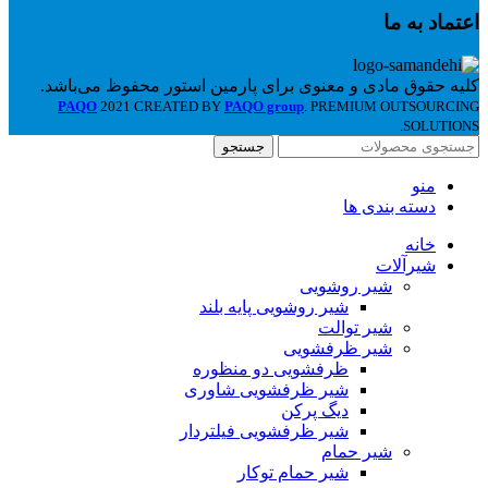
اعتماد به ما
کلیه حقوق مادی و معنوی برای پارمین استور محفوظ می‌باشد.
PAQO
2021 CREATED BY
PAQO group
. PREMIUM OUTSOURCING
SOLUTIONS.
جستجو
منو
دسته بندی ها
خانه
شیرآلات
شیر روشویی
شیر روشویی پایه بلند
شیر توالت
شیر ظرفشویی
ظرفشویی دو منظوره
شیر ظرفشویی شاوری
دیگ پرکن
شیر ظرفشویی فیلتردار
شیر حمام
شیر حمام توکار