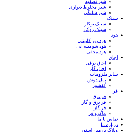
شیر تصفیه
شیر مخلوط دیواری
شیر شلنگی
سینک
سینک توکار
سینک روکار
هود
هود زیر كابینتی
هود شومینه ایی
هود مخفى
اجاق
اجاق برقى
اجاق گاز
سایر ملزومات
پانل دوش
کفشور
فر
فر برق
فر برق و گاز
فر گاز
ماكرو فر
تماس با ما
درباره ما
وبلاگ پارمین استور