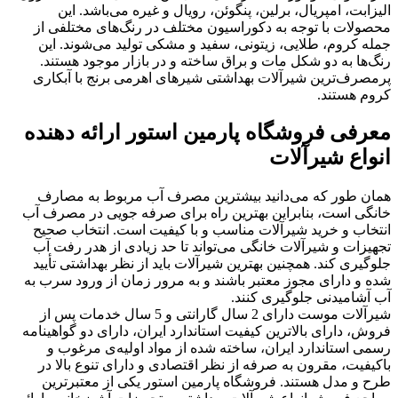
الیزابت، امپریال، برلین، پنگوئن، رویال و غیره می‌باشد. این
محصولات با توجه به دکوراسیون مختلف در رنگ‌های مختلفی از
جمله کروم، طلایی، زیتونی، سفید و مشکی تولید می‌شوند. این
رنگ‌ها به دو شکل مات و براق ساخته و در بازار موجود هستند.
پرمصرف‌ترین شیرآلات بهداشتی شیرهای اهرمی برنج با آبکاری
کروم هستند.
معرفی فروشگاه پارمین استور ارائه دهنده
انواع شیرآلات
همان طور که می‌دانید بیشترین مصرف آب مربوط به مصارف
خانگی است، بنابراین بهترین راه برای صرفه جویی در مصرف آب
انتخاب و خرید شیرآلات مناسب و با کیفیت است. انتخاب صحیح
تجهیزات و شیرآلات خانگی می‌تواند تا حد زیادی از هدر رفت آب
جلوگیری کند. همچنین بهترین شیرآلات باید از نظر بهداشتی تأیید
شده و دارای مجوز معتبر باشند و به مرور زمان از ورود سرب به
آب آشامیدنی جلوگیری کنند.
شیرآلات موست دارای 2 سال گارانتی و 5 سال خدمات پس از
فروش، دارای بالاترین کیفیت استاندارد ایران، دارای دو گواهینامه
رسمی استاندارد ایران، ساخته شده از مواد اولیه‌ی مرغوب و
باکیفیت، مقرون به صرفه از نظر اقتصادی و دارای تنوع بالا در
طرح و مدل هستند. فروشگاه پارمین استور یکی از معتبرترین