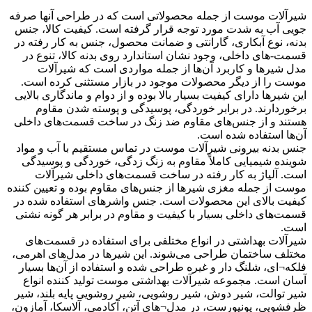
شیرآلات موست از جمله محصولاتی است که در طراحی آنها صرفه
جویی آب به شدت مورد توجه قرار گرفته است. کیفیت کالا، جنس
بدنه، نوع آبکاری، گارانتی و ضمانت محصول، جنس به کار رفته در
قسمت-های داخلی، وجود نشان استاندارد روی بدنه کالا، تنوع در
مدل شیرها و کاربرد آن‌ها از جمله مواردی است که شیرآلات
موست را از دیگر محصولات موجود در بازار مستثنی کرده است.
این شیرها دارای کیفیت بسیار بالا بوده و از دوام و ماندگاری بالایی
برخوردارند. در برابر خوردگی، پوسیدگی و پوسته شدن مقاوم
هستند و از جنس‌های مقاوم ضد زنگ در ساخت قسمت‌های داخلی
آن‌ها استفاده شده است.
جنس بدنه بیرونی شیرآلات موست در تماس مستقیم با آب و مواد
شوینده شیمیایی کاملاً مقاوم به زنگ زدگی، خوردگی و پوسیدگی
است. آلیاژ به کار رفته در ساخت قسمت‌های داخلی شیرآلات
موست از جمله مغزی شیرها از جنس‌های مقاوم بوده و تعیین کننده
کیفیت بالای این محصولات است. جنس واشرهای استفاده شده در
قسمت‌های داخلی بسیار با کیفیت و مقاوم در برابر هر گونه نشتی
است.
شیرآلات بهداشتی در انواع مختلفی برای استفاده در قسمت‌های
مختلف ساختمان طراحی می‌شوند. این شیرها در مدل‌های اهرمی،
فلکه¬ای، شلنگ دار و غیره طراحی شده و استفاده از آن‌ها بسیار
آسان است. مجموعه شیرآلات بهداشتی موست تولید کننده انواع
شیر توالت، شیر دوش، شیر روشویی، شیر روشویی پایه بلند، شیر
ظرفشویی، یونیورست، در مدل¬های آتن، آکادمی، آلاسکا، آمازون،