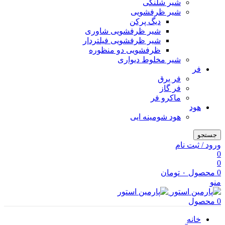
شیر شلنگی
شیر ظرفشویی
دیگ پرکن
شیر ظرفشویی شاوری
شیر ظرفشویی فیلتردار
ظرفشویی دو منظوره
شیر مخلوط دیواری
فر
فر برق
فر گاز
ماكرو فر
هود
هود شومینه ایی
جستجو
ورود / ثبت نام
0
0
0
محصول
۰
تومان
منو
0
محصول
خانه