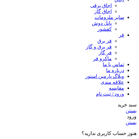
اجاق برقى
اجاق گاز
سایر ملزومات
پانل دوش
کفشور
فر
فر برق
فر برق و گاز
فر گاز
ماكرو فر
تماس با ما
درباره ما
وبلاگ پارمین استور
علاقه مندی
مقایسه
ورود / ثبت نام
سبد خرید
بستن
ورود
بستن
هنوز حساب کاربری ندارید؟