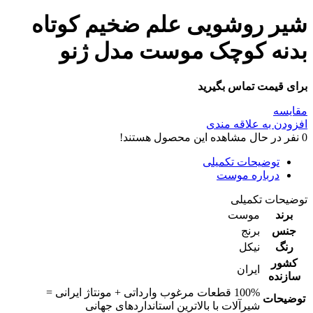
شیر روشویی علم ضخیم کوتاه
بدنه کوچک موست مدل ژنو
برای قیمت تماس بگیرید
مقایسه
افزودن به علاقه مندی
0
نفر در حال مشاهده این محصول هستند!
توضیحات تکمیلی
درباره موست
توضیحات تکمیلی
برند
موست
جنس
برنج
رنگ
نیکل
کشور
ایران
سازنده
100% قطعات مرغوب وارداتی + مونتاژ ایرانی =
توضیحات
شیرآلات با بالاترین استانداردهای جهانی