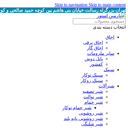
Skip to navigation
Skip to main content
تهران-بزرگراه رسالت-خیابان بنی هاشم بین کوچه حمید صالحی و کوچه خرمیان پلاک
انتخاب دسته بندی
اجاق
اجاق برقى
اجاق گاز
سایر ملزومات
پانل دوش
کفشور
سینک
سینک توکار
سینک روکار
شیرآلات
شیر تصفیه
شیر توالت
شیر حمام
شیر حمام توکار
شیر روشویی
شیر روشویی پایه بلند
شیر شلنگی