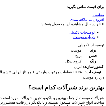
برای قیمت تماس بگیرید
مقایسه
افزودن به علاقه مندی
0
نفر در حال مشاهده این محصول هستند!
توضیحات تکمیلی
درباره موست
توضیحات تکمیلی
برند
موست
جنس
برنج
رنگ
کروم نیکل
کشور سازنده
ایران
توضیحات:
100% قطعات مرغوب وارداتی + مونتاژ ایرانی = شیرآلات با بالاترین استانداردهای جهانی
درباره موست
بهترین برند شیرآلات کدام است؟
شیرآلات موست از جمله بهترین و باکیفیت‌ترین شیرآلات مورد استفا
ساخت انواع شیرآلات مشغول هستند و با یکدیگر در رقابت هستند زی