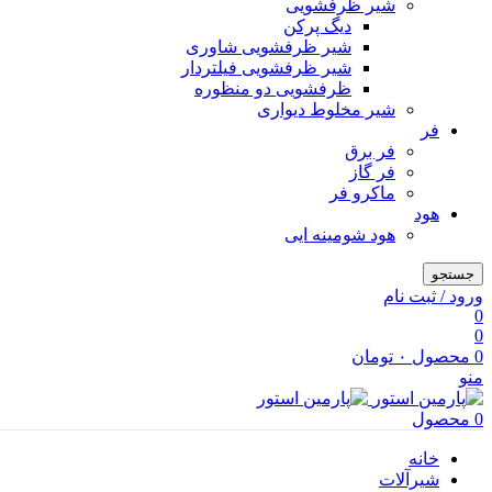
شیر ظرفشویی
دیگ پرکن
شیر ظرفشویی شاوری
شیر ظرفشویی فیلتردار
ظرفشویی دو منظوره
شیر مخلوط دیواری
فر
فر برق
فر گاز
ماكرو فر
هود
هود شومینه ایی
جستجو
ورود / ثبت نام
0
0
0
محصول
۰
تومان
منو
0
محصول
خانه
شیرآلات