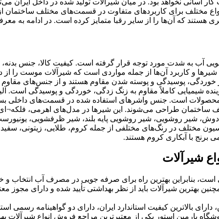
ت کار آسانی نخواهد بود. در میان شیرآلات تولید شده در داخل ایران می‌
اع مختلف برای کاربردهای متفاوت در قسمت‌های مختلف ساختمان از 
ری هستند که آن‌ها را از سایر رقبا متمایز کرده است. در ادامه به م
 آب به شدت مورد توجه قرار گرفته است. کیفیت کالا، جنس بدنه، ن
 شیرها و کاربرد آن‌ها از جمله مواردی است که شیرآلات موست را از 
ر برابر خوردگی، پوسیدگی و پوسته شدن مقاوم هستند و از جنس‌های مق
ده شیمیایی کاملاً مقاوم به زنگ زدگی، خوردگی و پوسیدگی است. آل
ن محصولات است. جنس واشرهای استفاده شده در قسمت‌های داخلی بسیار
ف ساختمان طراحی می‌شوند. این شیرها در مدل‌های اهرمی، فلکه¬ای، 
وش، شیر روشویی، شیر روشویی پایه بلند، شیر ظرفشویی، یونیورست، د
راسیون مختلف در رنگ‌های مختلفی از جمله کروم، طلایی، زیتونی، سفید
 برنج با آبکاری کروم هستند.
اع شیرآلات
ت، بنابراین بهترین راه برای صرفه جویی در مصرف آب انتخاب و خر
چنین بهترین شیرآلات باید از نظر بهداشتی تأیید شده و دارای مجوز م
ی و 5 سال خدمات پس از فروش، دارای بالاترین کیفیت استاندارد ایران، دارای دو گواهی
شگاه پارمین استور یکی از معتبرترین مراجع فروش انواع شیرآلات بهداش