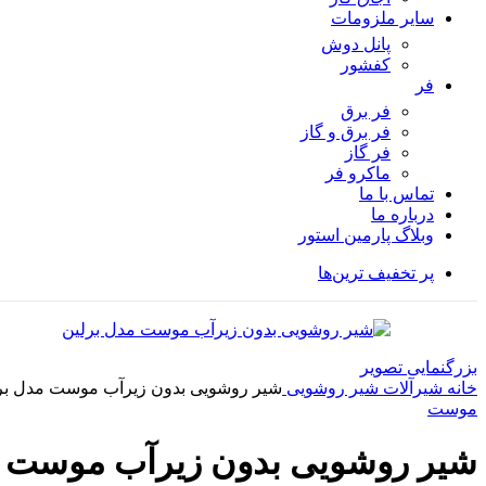
سایر ملزومات
پانل دوش
کفشور
فر
فر برق
فر برق و گاز
فر گاز
ماكرو فر
تماس با ما
درباره ما
وبلاگ پارمین استور
پر تخفیف ترین‌ها
بزرگنمایی تصویر
خانه
شیرآلات
شیر روشویی
شیر روشویی بدون زیرآب موست مدل بر
موست
شیر روشویی بدون زیرآب موست م