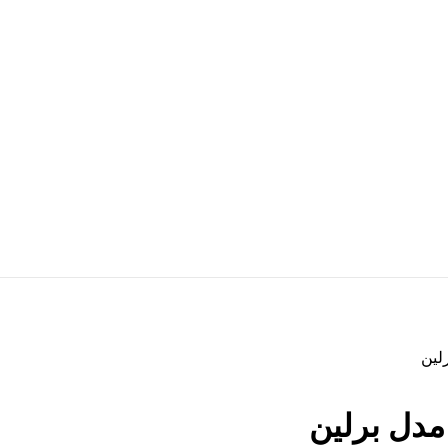
لین
دل برلین