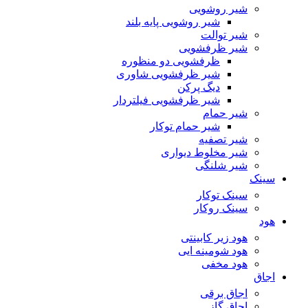
شیر روشویی
شیر روشویی پایه بلند
شیر توالت
شیر ظرفشویی
ظرفشویی دو منظوره
شیر ظرفشویی شاوری
دیگ پرکن
شیر ظرفشویی فیلتردار
شیر حمام
شیر حمام توکار
شیر تصفیه
شیر مخلوط دیواری
شیر شلنگی
سینک
سینک توکار
سینک روکار
هود
هود زیر كابینتی
هود شومینه ایی
هود مخفى
اجاق
اجاق برقى
اجاق گاز