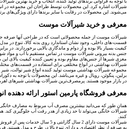
با توجه به فراوانی برندهای تولید کننده، انتخاب و خرید بهترین شیرآلا
شیرآلات اشاره کرد. این محصولات توسط طراحان این مجموعه در انو
می‌شوند. این محصولات در رقابت با سایر برندها دارای ویژگی‌های برت
معرفی و خرید شیرآلات موست
شیرآلات موست از جمله محصولاتی است که در طراحی آنها صرفه جویی
قسمت-های داخلی، وجود نشان استاندارد روی بدنه کالا، تنوع در مدل
کیفیت بسیار بالا بوده و از دوام و ماندگاری بالایی برخوردارند. د
جنس بدنه بیرونی شیرآلات موست در تماس مستقیم با آب و مواد شوین
مغزی شیرها از جنس‌های مقاوم بوده و تعیین کننده کیفیت بالای ای
شیرآلات بهداشتی در انواع مختلفی برای استفاده در قسمت‌های مختل
مجموعه شیرآلات بهداشتی موست تولید کننده انواع شیر توالت، شیر د
برلین، پنگوئن، رویال و غیره می‌باشد. این محصولات با توجه به دکو
در بازار موجود هستند. پرمصرف‌ترین شیرآلات بهداشتی شیرهای اهرمی
معرفی فروشگاه پارمین استور ارائه دهنده انو
همان طور که می‌دانید بیشترین مصرف آب مربوط به مصارف خانگی اس
شیرآلات خانگی می‌تواند تا حد زیادی از هدر رفت آب جلوگیری کند. هم
کنند.
شیرآلات موست دارای 2 سال گارانت
به صرفه از نظر اقتصادی و دارای تنوع بالا در طرح و مدل هستند. فرو