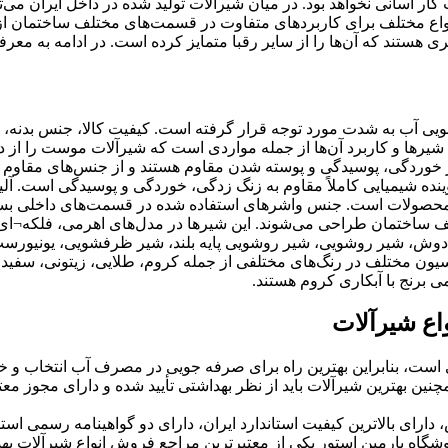
ت کار آسانی نخواهد بود. در میان شیرآلات تولید شده در داخل ایران می‌
اع مختلف برای کاربردهای متفاوت در قسمت‌های مختلف ساختمان از 
ری هستند که آن‌ها را از سایر رقبا متمایز کرده است. در ادامه به م
 آب به شدت مورد توجه قرار گرفته است. کیفیت کالا، جنس بدنه، ن
 شیرها و کاربرد آن‌ها از جمله مواردی است که شیرآلات موست را از 
ر برابر خوردگی، پوسیدگی و پوسته شدن مقاوم هستند و از جنس‌های مق
ده شیمیایی کاملاً مقاوم به زنگ زدگی، خوردگی و پوسیدگی است. آل
ن محصولات است. جنس واشرهای استفاده شده در قسمت‌های داخلی بسیار
ف ساختمان طراحی می‌شوند. این شیرها در مدل‌های اهرمی، فلکه¬ای، 
وش، شیر روشویی، شیر روشویی پایه بلند، شیر ظرفشویی، یونیورست، د
راسیون مختلف در رنگ‌های مختلفی از جمله کروم، طلایی، زیتونی، سفید
 برنج با آبکاری کروم هستند.
اع شیرآلات
ت، بنابراین بهترین راه برای صرفه جویی در مصرف آب انتخاب و خر
چنین بهترین شیرآلات باید از نظر بهداشتی تأیید شده و دارای مجوز م
ی و 5 سال خدمات پس از فروش، دارای بالاترین کیفیت استاندارد ایران، دارای دو گواهی
شگاه پارمین استور یکی از معتبرترین مراجع فروش انواع شیرآلات بهداش