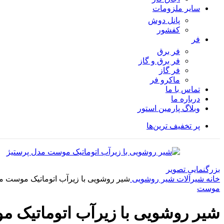
سایر ملزومات
پانل دوش
کفشور
فر
فر برق
فر برق و گاز
فر گاز
ماكرو فر
تماس با ما
درباره ما
وبلاگ پارمین استور
پر تخفیف ترین‌ها
بزرگنمایی تصویر
خانه
شیرآلات
شیر روشویی
شیر روشویی با زیرآب اتوماتیک موست م
موست
شیر روشویی با زیرآب اتوماتیک 