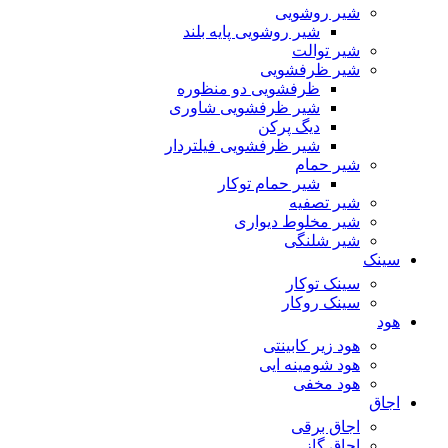
شیر روشویی
شیر روشویی پایه بلند
شیر توالت
شیر ظرفشویی
ظرفشویی دو منظوره
شیر ظرفشویی شاوری
دیگ پرکن
شیر ظرفشویی فیلتردار
شیر حمام
شیر حمام توکار
شیر تصفیه
شیر مخلوط دیواری
شیر شلنگی
سینک
سینک توکار
سینک روکار
هود
هود زیر كابینتی
هود شومینه ایی
هود مخفى
اجاق
اجاق برقى
اجاق گاز