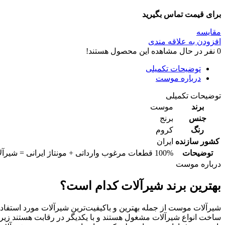
برای قیمت تماس بگیرید
مقایسه
افزودن به علاقه مندی
0
نفر در حال مشاهده این محصول هستند!
توضیحات تکمیلی
درباره موست
توضیحات تکمیلی
برند
موست
جنس
برنج
رنگ
کروم
کشور سازنده
ایران
توضیحات
100% قطعات مرغوب وارداتی + مونتاژ ایرانی = شیرآلات با بالاترین استانداردهای جهانی
درباره موست
بهترین برند شیرآلات کدام است؟
شیرآلات موست از جمله بهترین و باکیفیت‌ترین شیرآلات مورد استفا
ساخت انواع شیرآلات مشغول هستند و با یکدیگر در رقابت هستند زی