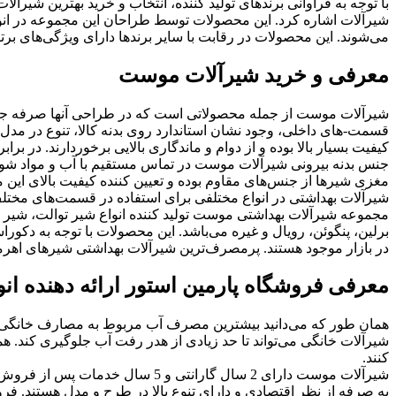
با توجه به فراوانی برندهای تولید کننده، انتخاب و خرید بهترین شیرآلا
شیرآلات اشاره کرد. این محصولات توسط طراحان این مجموعه در انو
می‌شوند. این محصولات در رقابت با سایر برندها دارای ویژگی‌های برت
معرفی و خرید شیرآلات موست
شیرآلات موست از جمله محصولاتی است که در طراحی آنها صرفه جویی
قسمت-های داخلی، وجود نشان استاندارد روی بدنه کالا، تنوع در مدل
کیفیت بسیار بالا بوده و از دوام و ماندگاری بالایی برخوردارند. د
جنس بدنه بیرونی شیرآلات موست در تماس مستقیم با آب و مواد شوین
مغزی شیرها از جنس‌های مقاوم بوده و تعیین کننده کیفیت بالای ای
شیرآلات بهداشتی در انواع مختلفی برای استفاده در قسمت‌های مختل
مجموعه شیرآلات بهداشتی موست تولید کننده انواع شیر توالت، شیر د
برلین، پنگوئن، رویال و غیره می‌باشد. این محصولات با توجه به دکو
در بازار موجود هستند. پرمصرف‌ترین شیرآلات بهداشتی شیرهای اهرمی
معرفی فروشگاه پارمین استور ارائه دهنده انو
همان طور که می‌دانید بیشترین مصرف آب مربوط به مصارف خانگی اس
شیرآلات خانگی می‌تواند تا حد زیادی از هدر رفت آب جلوگیری کند. هم
کنند.
شیرآلات موست دارای 2 سال گارانت
به صرفه از نظر اقتصادی و دارای تنوع بالا در طرح و مدل هستند. فرو