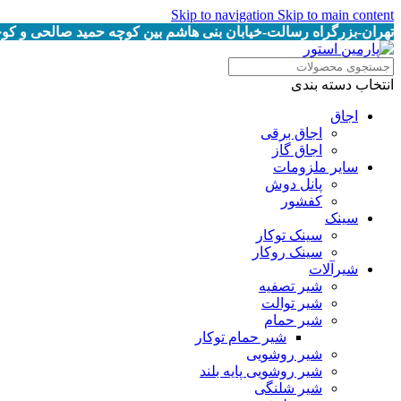
Skip to navigation
Skip to main content
تهران-بزرگراه رسالت-خیابان بنی هاشم بین کوچه حمید صالحی و کوچه خرمیان پلاک
انتخاب دسته بندی
اجاق
اجاق برقى
اجاق گاز
سایر ملزومات
پانل دوش
کفشور
سینک
سینک توکار
سینک روکار
شیرآلات
شیر تصفیه
شیر توالت
شیر حمام
شیر حمام توکار
شیر روشویی
شیر روشویی پایه بلند
شیر شلنگی