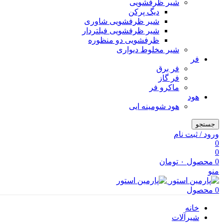
شیر ظرفشویی
دیگ پرکن
شیر ظرفشویی شاوری
شیر ظرفشویی فیلتردار
ظرفشویی دو منظوره
شیر مخلوط دیواری
فر
فر برق
فر گاز
ماكرو فر
هود
هود شومینه ایی
جستجو
ورود / ثبت نام
0
0
0
محصول
۰
تومان
منو
0
محصول
خانه
شیرآلات