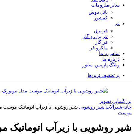
سایر ملزومات
پانل دوش
کفشور
فر
فر برق
فر برق و گاز
فر گاز
ماكرو فر
تماس با ما
درباره ما
وبلاگ پارمین استور
پر تخفیف ترین‌ها
بزرگنمایی تصویر
خانه
شیرآلات
شیر روشویی
شیر روشویی با زیرآب اتوماتیک موست م
موست
شیر روشویی با زیرآب اتوماتیک 