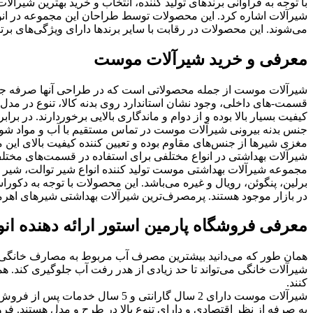
با توجه به فراوانی برندهای تولید کننده، انتخاب و خرید بهترین شیرآلا
شیرآلات اشاره کرد. این محصولات توسط طراحان این مجموعه در انو
می‌شوند. این محصولات در رقابت با سایر برندها دارای ویژگی‌های برت
معرفی و خرید شیرآلات موست
شیرآلات موست از جمله محصولاتی است که در طراحی آنها صرفه جویی
قسمت-های داخلی، وجود نشان استاندارد روی بدنه کالا، تنوع در مدل
کیفیت بسیار بالا بوده و از دوام و ماندگاری بالایی برخوردارند. د
جنس بدنه بیرونی شیرآلات موست در تماس مستقیم با آب و مواد شوین
مغزی شیرها از جنس‌های مقاوم بوده و تعیین کننده کیفیت بالای ای
شیرآلات بهداشتی در انواع مختلفی برای استفاده در قسمت‌های مختل
مجموعه شیرآلات بهداشتی موست تولید کننده انواع شیر توالت، شیر د
برلین، پنگوئن، رویال و غیره می‌باشد. این محصولات با توجه به دکو
در بازار موجود هستند. پرمصرف‌ترین شیرآلات بهداشتی شیرهای اهرمی
معرفی فروشگاه پارمین استور ارائه دهنده انو
همان طور که می‌دانید بیشترین مصرف آب مربوط به مصارف خانگی اس
شیرآلات خانگی می‌تواند تا حد زیادی از هدر رفت آب جلوگیری کند. هم
کنند.
شیرآلات موست دارای 2 سال گارانت
به صرفه از نظر اقتصادی و دارای تنوع بالا در طرح و مدل هستند. فرو