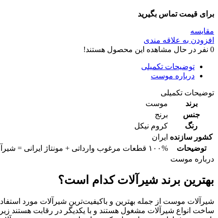
برای قیمت تماس بگیرید
مقایسه
افزودن به علاقه مندی
0
نفر در حال مشاهده این محصول هستند!
توضیحات تکمیلی
درباره موست
توضیحات تکمیلی
برند
موست
جنس
برنج
رنگ
کروم نیکل
کشور سازنده
ایران
توضیحات
۱۰۰% قطعات مرغوب وارداتی + مونتاژ ایرانی = شیرآلات با بالاترین استانداردهای جهانی
درباره موست
بهترین برند شیرآلات کدام است؟
شیرآلات موست از جمله بهترین و باکیفیت‌ترین شیرآلات مورد استفا
ساخت انواع شیرآلات مشغول هستند و با یکدیگر در رقابت هستند زی