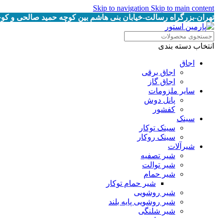
Skip to navigation
Skip to main content
تهران-بزرگراه رسالت-خیابان بنی هاشم بین کوچه حمید صالحی و کوچه خرمیان پلاک
انتخاب دسته بندی
اجاق
اجاق برقى
اجاق گاز
سایر ملزومات
پانل دوش
کفشور
سینک
سینک توکار
سینک روکار
شیرآلات
شیر تصفیه
شیر توالت
شیر حمام
شیر حمام توکار
شیر روشویی
شیر روشویی پایه بلند
شیر شلنگی