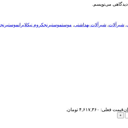
دیدگاهی می‌نویسم.
,
شیرآلات
,
شیرآلات بهداشتی
,
موستموستبرنجکروم نیکلایرانموستبرنجک
ان
قیمت فعلی: ۴,۶۱۷,۳۶۰ تومان.