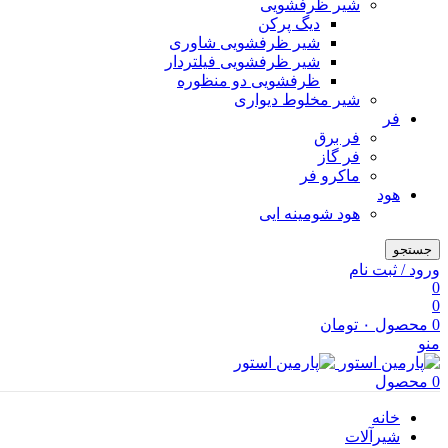
شیر ظرفشویی
دیگ پرکن
شیر ظرفشویی شاوری
شیر ظرفشویی فیلتردار
ظرفشویی دو منظوره
شیر مخلوط دیواری
فر
فر برق
فر گاز
ماكرو فر
هود
هود شومینه ایی
جستجو
ورود / ثبت نام
0
0
0
محصول
۰
تومان
منو
0
محصول
خانه
شیرآلات