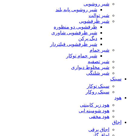
شیر روشویی
شیر روشویی پایه بلند
شیر توالت
شیر ظرفشویی
ظرفشویی دو منظوره
شیر ظرفشویی شاوری
دیگ پرکن
شیر ظرفشویی فیلتردار
شیر حمام
شیر حمام توکار
شیر تصفیه
شیر مخلوط دیواری
شیر شلنگی
سینک
سینک توکار
سینک روکار
هود
هود زیر كابینتی
هود شومینه ایی
هود مخفى
اجاق
اجاق برقى
اجاق گاز