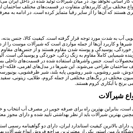
ت کار آسانی نخواهد بود. در میان شیرآلات تولید شده در داخل ایران می‌
اع مختلف برای کاربردهای متفاوت در قسمت‌های مختلف ساختمان از 
ری هستند که آن‌ها را از سایر رقبا متمایز کرده است. در ادامه به م
 آب به شدت مورد توجه قرار گرفته است. کیفیت کالا، جنس بدنه، ن
 شیرها و کاربرد آن‌ها از جمله مواردی است که شیرآلات موست را از 
ر برابر خوردگی، پوسیدگی و پوسته شدن مقاوم هستند و از جنس‌های مق
ده شیمیایی کاملاً مقاوم به زنگ زدگی، خوردگی و پوسیدگی است. آل
ن محصولات است. جنس واشرهای استفاده شده در قسمت‌های داخلی بسیار
ف ساختمان طراحی می‌شوند. این شیرها در مدل‌های اهرمی، فلکه¬ای، 
وش، شیر روشویی، شیر روشویی پایه بلند، شیر ظرفشویی، یونیورست، د
راسیون مختلف در رنگ‌های مختلفی از جمله کروم، طلایی، زیتونی، سفید
 برنج با آبکاری کروم هستند.
اع شیرآلات
ت، بنابراین بهترین راه برای صرفه جویی در مصرف آب انتخاب و خر
چنین بهترین شیرآلات باید از نظر بهداشتی تأیید شده و دارای مجوز م
ی و 5 سال خدمات پس از فروش، دارای بالاترین کیفیت استاندارد ایران، دارای دو گواهی
شگاه پارمین استور یکی از معتبرترین مراجع فروش انواع شیرآلات بهداش