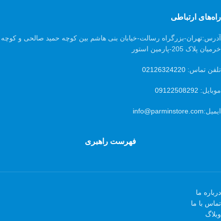
راه‌های ارتباطی
آدرس:
تهران-بزرگراه رسالت-خیابان بنی هاشم بین کوچه حمید صالحی و کوچه
خرمیان پلاک 205-پارمین استور
تلفن تماس:
02126324220
موبایل:
09122508292
ایمیل:
info@parminstore.com
فهرست راهبری
درباره ما
تماس با ما
وبلاگ