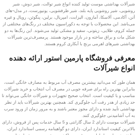
شیرآلات بهداشتی موست تولید کننده انواع شیر توالت، شیر دوش، شیر
روشویی، شیر روشویی پایه بلند، شیر ظرفشویی، یونیورست، در مدل¬های
آتن، آکادمی، آلاسکا، آمازون، الیزابت، امپریال، برلین، پنگوئن، رویال و غیره
می‌باشد. این محصولات با توجه به دکوراسیون مختلف در رنگ‌های مختلفی از
جمله کروم، طلایی، زیتونی، سفید و مشکی تولید می‌شوند. این رنگ‌ها به دو
شکل مات و براق ساخته و در بازار موجود هستند. پرمصرف‌ترین شیرآلات
بهداشتی شیرهای اهرمی برنج با آبکاری کروم هستند.
معرفی فروشگاه پارمین استور ارائه دهنده
انواع شیرآلات
همان طور که می‌دانید بیشترین مصرف آب مربوط به مصارف خانگی است،
بنابراین بهترین راه برای صرفه جویی در مصرف آب انتخاب و خرید شیرآلات
مناسب و با کیفیت است. انتخاب صحیح تجهیزات و شیرآلات خانگی می‌تواند تا
حد زیادی از هدر رفت آب جلوگیری کند. همچنین بهترین شیرآلات باید از نظر
بهداشتی تأیید شده و دارای مجوز معتبر باشند و به مرور زمان از ورود سرب
به آب آشامیدنی جلوگیری کنند.
شیرآلات موست دارای 2 سال گارانتی و 5 سال خدمات پس از فروش، دارای
بالاترین کیفیت استاندارد ایران، دارای دو گواهینامه رسمی استاندارد ایران،