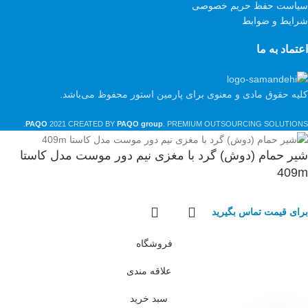
سیاست حفظ حریم خصوصی
شرایط و ضوابط
اعتماد به ما
کلیه حقوق مادی و معنوی برای پارمین استور محفوظ می‌باشد.
PAQO
2021 CREATED BY
PAQO group
. PREMIUM OUTSOURCING SOLUTIONS.
شیر حمام (دوش) گرد با مغزی نیم دور موست مدل کاستا
409m
برای قیمت تماس بگیرید
فروشگاه
علاقه مندی
سبد خرید