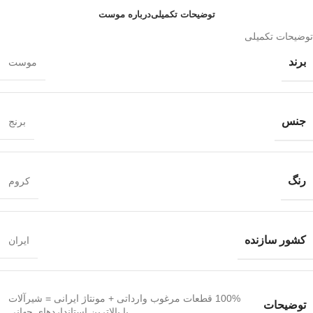
توضیحات تکمیلی
درباره موست
توضیحات تکمیلی
برند
موست
جنس
برنج
رنگ
کروم
کشور سازنده
ایران
100% قطعات مرغوب وارداتی + مونتاژ ایرانی = شیرآلات
توضیحات
با بالاترین استانداردهای جهانی