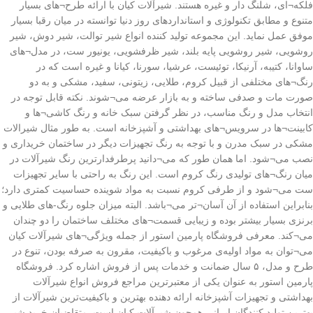
فلکه¬ای، شلنگ دار و غیره هستند. شیرآلات کیان با ارائه طرح¬های بسیار
متنوع و مطابق تکنولوژی و استانداردهای روز دنیا توانسته در میان رقبا بسیار
موفق عمل نماید. این مجموعه تولید کننده انواع شیر توالت، شیر دوش، شیر
روشویی، شیر روشویی پایه بلند، شیر ظرفشویی، یونیور ست، در مدل¬های
ساوانا، کتیبه، آرنیکا، توئیست، عرشیا، سورنا، کیانا و غیره است که در
رنگ¬های مختلفی از قبیل کروم، طلایی، زیتونی، سفید، مشکی و به دو
صورت مات و صدفی ساخته و به بازار عرضه می¬شوند. نکته قابل توجه در
انتخاب مدل و رنگ مناسب، در نظر گرفتن سبک خانه و رنگ کاشی¬ها و
کابینت¬ها در سرویس¬های بهداشتی و آشپزخانه است. به طور مثال شیرالات
مشکی در سبک مدرن و با توجه به رنگ تجهیزات دیگر در ساختمان خریداری و
نصب می¬شود. اما همان طور که می¬دانید پرطرفدارترین رنگ شیرآلات در
میان رنگ¬های تولیدی رنگ کروم است. این رنگ به راحتی با سایر تجهیزات
ست می¬شود و از طرفی کروم نسبت به مواد شوینده حساسیت کمتری دارد؛
بنابراین استفاده از آن آسان¬تر می¬باشد. البته میزان جلوه رنگ-های طلایی و
برنزی بسیار بیشتر بوده و زیبایی قسمت¬های مختلف ساختمان را دو چندان
می¬کند. معرفی فروشگاه پارمین استور از جمله ویژگی¬های شیرآلات کیان
می¬توان به مواد اولیه‌ی مرغوب و باکیفیت، مقرون به صرفه بودن، تنوع در
طرح و مدل، ۵ سال ضمانت و خدمات پس از فروش اشاره کرد. فروشگاه
پارمین استور به عنوان یکی از معتبرترین مراجع فروش انواع شیرآلات
بهداشتی و تجهیزات آشپزخانه ارائه دهنده بهترین و باکیفیت‌ترین شیرآلات از
بهترین تولید کنندگان ایرانی همچون شیرآلات کیان است. متقاضیان خرید شیر