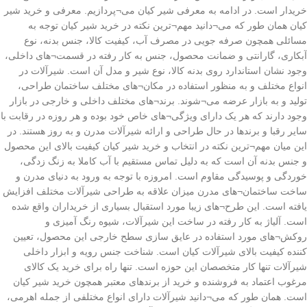
خریدار است. در ادامه به معرفی شیر کیان می¬پردازیم. معرفی و خرید شیر
کیان همان طور که می¬دانید مهم¬ترین نکته در خرید شیر کیان توجه به
مسائلی همچون صرفه جویی در مصرف آب، کیفیت کالا، جنس بدنه، نوع
آبکاری، گارانتی و ضمانت محصول، جنس به کار رفته در قسمت¬های داخلی،
وجود نشان استاندارد روی بدنه کالا، نوع شیر و مدل آن است. شیرآلات در
انواع مختلف و به منظور استفاده در مکان¬های مختلف ساختمان طراحی،
تولید و به بازار عرضه می¬شوند. برند¬های مختلف داخلی و خارجی در بازار
وجود دارند که هر یک دارای ویژگی¬های خاص خود بوده و هر روزه در رقابت با
سایر رقبا و برندها در حال طراحی و ارائه شیرآلات مدرن و به روز هستند. در
این میان مهم¬ترین نکته در انتخاب و خرید شیر کیان کیفیت بالای این محصول
و جنس بدنه آن است که به دلیل تماس مستقیم با آب کاملا به زنگ زدگی،
خوردگی و پوسیدگی مقاوم است. امروزه با توجه به ورود به دنیای مدرن و
ساخت ساختمان¬های مدرن میزان علاقه به طراحی شیرآلات مختلف افزایش
یافته است. این طرح¬های زیبا مورد استقبال بسیاری از خریداران واقع شده
است. آلیاژ به کار رفته در ساخت این شیرآلات، شیوه رنگ آمیزی و
روکش¬های مورد استفاده در عایق سازی سطح خارجی این محصول، تعیین
کننده کیفیت بالای شیرآلات کیان است. شناخت جنس رویه و ابزار داخلی
شیرآلات تنها کار متخصصان این حوزه است. تنها راه برای خرید یک کالای
مرغوب اعتماد به فروشنده و خرید از برندهای معتبر همچون خرید شیر کیان
است. همان طور که می¬دانید شیرآلات دارای انواع مختلفی از جمله اهرمی،