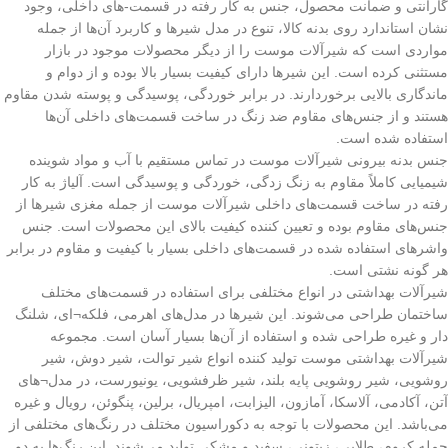
گارانتی و ضمانت محصول، جنس به کار رفته در قسمت-های داخلی، وجود
نشان استاندارد روی بدنه کالا، تنوع در مدل شیرها و کاربرد آن‌ها از جمله
مواردی است که شیرآلات موست را از دیگر محصولات موجود در بازار
مستثنی کرده است. این شیرها دارای کیفیت بسیار بالا بوده و از دوام و
ماندگاری بالایی برخوردارند. در برابر خوردگی، پوسیدگی و پوسته شدن مقاوم
هستند و از جنس‌های مقاوم ضد زنگ در ساخت قسمت‌های داخلی آن‌ها
استفاده شده است.
جنس بدنه بیرونی شیرآلات موست در تماس مستقیم با آب و مواد شوینده
شیمیایی کاملاً مقاوم به زنگ زدگی، خوردگی و پوسیدگی است. آلیاژ به کار
رفته در ساخت قسمت‌های داخلی شیرآلات موست از جمله مغزی شیرها از
جنس‌های مقاوم بوده و تعیین کننده کیفیت بالای این محصولات است. جنس
واشرهای استفاده شده در قسمت‌های داخلی بسیار با کیفیت و مقاوم در برابر
هر گونه نشتی است.
شیرآلات بهداشتی در انواع مختلفی برای استفاده در قسمت‌های مختلف
ساختمان طراحی می‌شوند. این شیرها در مدل‌های اهرمی، فلکه¬ای، شلنگ
دار و غیره طراحی شده و استفاده از آن‌ها بسیار آسان است. مجموعه
شیرآلات بهداشتی موست تولید کننده انواع شیر توالت، شیر دوش، شیر
روشویی، شیر روشویی پایه بلند، شیر ظرفشویی، یونیورست، در مدل¬های
آتن، آکادمی، آلاسکا، آمازون، الیزابت، امپریال، برلین، پنگوئن، رویال و غیره
می‌باشد. این محصولات با توجه به دکوراسیون مختلف در رنگ‌های مختلفی از
جمله کروم، طلایی، زیتونی، سفید و مشکی تولید می‌شوند. این رنگ‌ها به دو