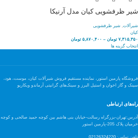
شیر ظرفشویی کیان مدل آرنیکا
شیرآلات
,
شیر ظرفشویی
کیان
۷,۳۱۵,۳۵۰
تومان
–
۵,۸۷۰,۴۰۰
تومان
انتخاب گزینه ها
فروشگاه پارمین استور، نماینده مستقیم فروش شیرآلات کیان، موست، هود،
سینک و گاز اخوان و استیل البرز و سینک‌های گرانیتی آرماندو ویکاریو
راه‌های ارتباطی
آدرس:
تهران-بزرگراه رسالت-خیابان بنی هاشم بین کوچه حمید صالحی و کوچه
خرمیان پلاک 205-پارمین استور
تلفن تماس:
02126324220