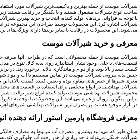
شیرآلات موست از جمله بهترین و باکیفیت‌ترین شیرآلات مورد استفا
ساخت انواع شیرآلات مشغول هستند و با یکدیگر در رقابت هستند زی
با توجه به فراوانی برندهای تولید کننده، انتخاب و خرید بهترین شیرآلا
شیرآلات اشاره کرد. این محصولات توسط طراحان این مجموعه در انو
می‌شوند. این محصولات در رقابت با سایر برندها دارای ویژگی‌های برت
معرفی و خرید شیرآلات موست
شیرآلات موست از جمله محصولاتی است که در طراحی آنها صرفه جویی
قسمت-های داخلی، وجود نشان استاندارد روی بدنه کالا، تنوع در مدل
کیفیت بسیار بالا بوده و از دوام و ماندگاری بالایی برخوردارند. د
جنس بدنه بیرونی شیرآلات موست در تماس مستقیم با آب و مواد شوین
مغزی شیرها از جنس‌های مقاوم بوده و تعیین کننده کیفیت بالای ای
شیرآلات بهداشتی در انواع مختلفی برای استفاده در قسمت‌های مختل
مجموعه شیرآلات بهداشتی موست تولید کننده انواع شیر توالت، شیر د
برلین، پنگوئن، رویال و غیره می‌باشد. این محصولات با توجه به دکو
در بازار موجود هستند. پرمصرف‌ترین شیرآلات بهداشتی شیرهای اهرمی
معرفی فروشگاه پارمین استور ارائه دهنده انو
همان طور که می‌دانید بیشترین مصرف آب مربوط به مصارف خانگی اس
شیرآلات خانگی می‌تواند تا حد زیادی از هدر رفت آب جلوگیری کند. هم