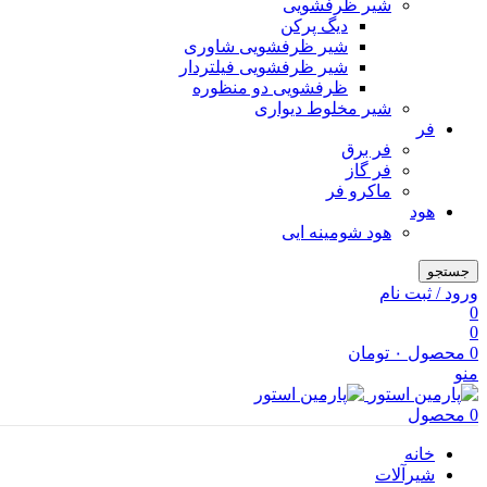
شیر ظرفشویی
دیگ پرکن
شیر ظرفشویی شاوری
شیر ظرفشویی فیلتردار
ظرفشویی دو منظوره
شیر مخلوط دیواری
فر
فر برق
فر گاز
ماكرو فر
هود
هود شومینه ایی
جستجو
ورود / ثبت نام
0
0
0
محصول
۰
تومان
منو
0
محصول
خانه
شیرآلات