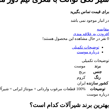
برای قیمت تماس بگیرید
در انبار موجود نمی باشد
مقایسه
افزودن به علاقه مندی
0
نفر در حال مشاهده این محصول هستند!
توضیحات تکمیلی
درباره موست
توضیحات تکمیلی
برند
موست
جنس
برنج
رنگ
کروم
کشور سازنده
ایران
توضیحات
100% قطعات مرغوب وارداتی + مونتاژ ایرانی = شیرآلات با بالاترین استانداردهای جهانی
درباره موست
بهترین برند شیرآلات کدام است؟