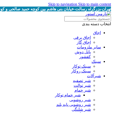
Skip to navigation
Skip to main content
تهران-بزرگراه رسالت-خیابان بنی هاشم بین کوچه حمید صالحی و کوچه خرمیان پلاک
انتخاب دسته بندی
اجاق
اجاق برقى
اجاق گاز
سایر ملزومات
پانل دوش
کفشور
سینک
سینک توکار
سینک روکار
شیرآلات
شیر تصفیه
شیر توالت
شیر حمام
شیر حمام توکار
شیر روشویی
شیر روشویی پایه بلند
شیر شلنگی