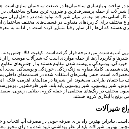
ده در ساخت و بازسازی ساختمان‌ها در صنعت ساختمان سازی است. هما
را شیرآلات از جمله پرمصرف‌ترین و ضروری‌ترین مصالح ساختمانی د
ت کار آسانی نخواهد بود. در میان شیرآلات تولید شده در داخل ایران می‌
اع مختلف برای کاربردهای متفاوت در قسمت‌های مختلف ساختمان از 
ری هستند که آن‌ها را از سایر رقبا متمایز کرده است. در ادامه به م
 آب به شدت مورد توجه قرار گرفته است. کیفیت کالا، جنس بدنه، ن
 شیرها و کاربرد آن‌ها از جمله مواردی است که شیرآلات موست را از 
ر برابر خوردگی، پوسیدگی و پوسته شدن مقاوم هستند و از جنس‌های مق
ده شیمیایی کاملاً مقاوم به زنگ زدگی، خوردگی و پوسیدگی است. آل
ن محصولات است. جنس واشرهای استفاده شده در قسمت‌های داخلی بسیار
ف ساختمان طراحی می‌شوند. این شیرها در مدل‌های اهرمی، فلکه¬ای، 
وش، شیر روشویی، شیر روشویی پایه بلند، شیر ظرفشویی، یونیورست، د
راسیون مختلف در رنگ‌های مختلفی از جمله کروم، طلایی، زیتونی، سفید
 برنج با آبکاری کروم هستند.
اع شیرآلات
ت، بنابراین بهترین راه برای صرفه جویی در مصرف آب انتخاب و خر
چنین بهترین شیرآلات باید از نظر بهداشتی تأیید شده و دارای مجوز م