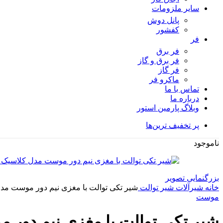
سایر ملزومات
پانل دوش
کفشور
فر
فر برق
فر برق و گاز
فر گاز
ماكرو فر
تماس با ما
درباره ما
وبلاگ پارمین استور
پر تخفیف ترین‌ها
ناموجود
بزرگنمایی تصویر
خانه
شیرآلات
شیر توالت
شیر تکی توالت با مغزی نیم دور موست مدل ک
موست
شیر تکی توالت با مغزی نیم دور مو