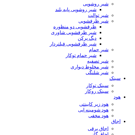
شیر روشویی
شیر روشویی پایه بلند
شیر توالت
شیر ظرفشویی
ظرفشویی دو منظوره
شیر ظرفشویی شاوری
دیگ پرکن
شیر ظرفشویی فیلتردار
شیر حمام
شیر حمام توکار
شیر تصفیه
شیر مخلوط دیواری
شیر شلنگی
سینک
سینک توکار
سینک روکار
هود
هود زیر كابینتی
هود شومینه ایی
هود مخفى
اجاق
اجاق برقى
اجاق گاز