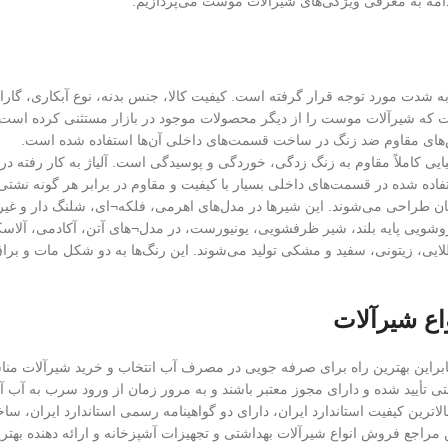
 ادامه به معرفی ویژگی‌های شیرآلات موست می‌پردازیم.
شدت مورد توجه قرار گرفته است. کیفیت کالا، جنس بدنه، نوع آبکاری، گار
ست که شیرآلات موست را از دیگر محصولات موجود در بازار مستثنی کرده است. این
س‌های مقاوم ضد زنگ در ساخت قسمت‌های داخلی آن‌ها استفاده شده است.
ایی کاملاً مقاوم به زنگ زدگی، خوردگی و پوسیدگی است. آلیاژ به کار رفت
اده شده در قسمت‌های داخلی بسیار با کیفیت و مقاوم در برابر هر گونه نشت
ن طراحی می‌شوند. این شیرها در مدل‌های اهرمی، فلکه¬ای، شلنگ دار و غیر
یی پایه بلند، شیر ظرفشویی، یونیورست، در مدل¬های آتن، آکادمی، آلاسکا، آم
یی، زیتونی، سفید و مشکی تولید می‌شوند. این رنگ‌ها به دو شکل مات و برا
اع شیرآلات
این بهترین راه برای صرفه جویی در مصرف آب انتخاب و خرید شیرآلات مناسب
تی تأیید شده و دارای مجوز معتبر باشند و به مرور زمان از ورود سرب به آب آ
 خدمات پس از فروش، دارای بالاترین کیفیت استاندارد ایران، دارای دو گواهینامه رسمی استان
 مراجع فروش انواع شیرآلات بهداشتی و تجهیزات آشپزخانه و ارائه دهنده بهترین