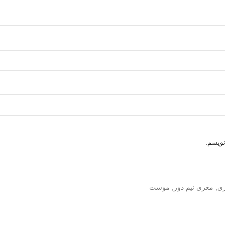
نویسم.
ری
,
مغزی نیم دور
,
موست