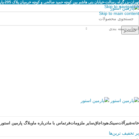
تهران-بزرگراه رسالت-خیابان بنی هاشم بین کوچه حمید صالحی و کوچه خرمیان پلاک 205-پارمین استور
Skip to navigation
Skip to main content
انتخاب دسته بندی
جستجو
خانه
شیرآلات
سینک
هود
اجاق
سایر ملزومات
فر
تماس با ما
درباره ما
وبلاگ پارمین استور
پر تخفیف ترین‌ها