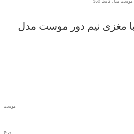
موست مدل کاستا 360
با مغزی نیم دور موست مدل
موست
برنج