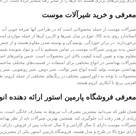
دارای ویژگی‌های برتری هستند که آن‌ها را از سایر رقبا متمایز کرده است. در
معرفی و خرید شیرآلات موست
شیرآلات موست از جمله محصولاتی است که در طراحی آنها صرفه جویی آب به 
استاندارد روی بدنه کالا، تنوع در مدل شیرها و کاربرد آن‌ها از جمله مواردی ا
برخوردارند. در برابر خوردگی، پوسیدگی و پوسته شدن مقاوم هستند و از جن
جنس بدنه بیرونی شیرآلات موست در تماس مستقیم با آب و مواد شوینده شیمی
مقاوم بوده و تعیین کننده کیفیت بالای این محصولات است. جنس واشرهای استف
شیرآلات بهداشتی در انواع مختلفی برای استفاده در قسمت‌های مختلف ساختما
بهداشتی موست تولید کننده انواع شیر توالت، شیر دوش، شیر روشویی، شیر روشو
محصولات با توجه به دکوراسیون مختلف در رنگ‌های مختلفی از جمله کروم، طلا
اهرمی برنج با آبکاری کروم هستند.
معرفی فروشگاه پارمین استور ارائه دهنده انو
همان طور که می‌دانید بیشترین مصرف آب مربوط به مصارف خانگی است، بنابر
زیادی از هدر رفت آب جلوگیری کند. همچنین بهترین شیرآلات باید از نظر بهداش
شیرآلات موست دارای 2 سال گارانتی و 5 سال
دارای تنوع بالا در طرح و مدل هستند. فروشگاه پارمین استور یکی از معتبرترین