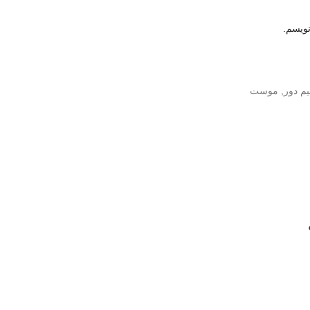
نویسم.
م دور
,
موست