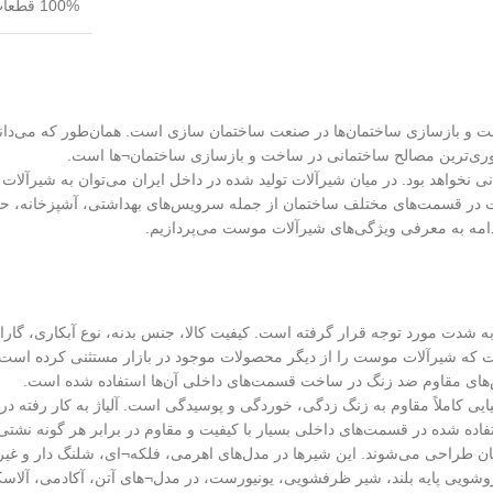
100% قطعات مرغوب وارداتی + مونتاژ ایرانی = شیرآلات با بالاترین استانداردهای جهانی
اخت و بازسازی ساختمان‌ها در صنعت ساختمان سازی است. همان‌طور که می‌دا
روری‌ترین مصالح ساختمانی در ساخت و بازسازی ساختمان¬ها است.
انی نخواهد بود. در میان شیرآلات تولید شده در داخل ایران می‌توان به شیرآلات
در قسمت‌های مختلف ساختمان از جمله سرویس‌های بهداشتی، آشپزخانه، حمام 
 ادامه به معرفی ویژگی‌های شیرآلات موست می‌پردازیم.
شدت مورد توجه قرار گرفته است. کیفیت کالا، جنس بدنه، نوع آبکاری، گار
ست که شیرآلات موست را از دیگر محصولات موجود در بازار مستثنی کرده است. این
س‌های مقاوم ضد زنگ در ساخت قسمت‌های داخلی آن‌ها استفاده شده است.
ایی کاملاً مقاوم به زنگ زدگی، خوردگی و پوسیدگی است. آلیاژ به کار رفت
اده شده در قسمت‌های داخلی بسیار با کیفیت و مقاوم در برابر هر گونه نشت
ن طراحی می‌شوند. این شیرها در مدل‌های اهرمی، فلکه¬ای، شلنگ دار و غیر
یی پایه بلند، شیر ظرفشویی، یونیورست، در مدل¬های آتن، آکادمی، آلاسکا، آم