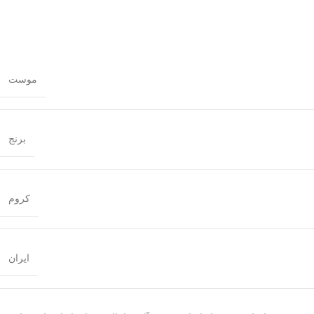
موست
برنج
کروم
ایران