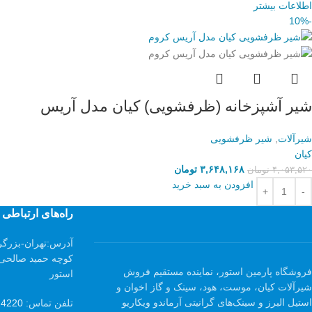
اطلاعات بیشتر
-10%
شیر آشپزخانه (ظرفشویی) کیان مدل آریس
شیرآلات
,
شیر ظرفشویی
کیان
۳,۶۴۸,۱۶۸
تومان
۴,۰۵۳,۵۲۰
تومان
افزودن به سبد خرید
راه‌های ارتباطی
آدرس:
تهران-بزرگر
فروشگاه پارمین استور، نماینده مستقیم فروش
استور
شیرآلات کیان، موست، هود، سینک و گاز اخوان و
استیل البرز و سینک‌های گرانیتی آرماندو ویکاریو
تلفن تماس:
24220