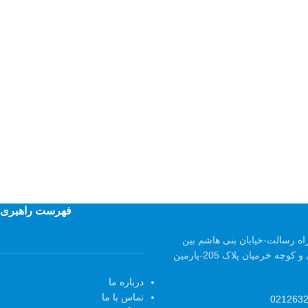
فهرست راهبری
اه رسالت-خیابان بنی هاشم بین
کوچه حمید صالحی و کوچه خرمیان پلاک 205-پارمین
درباره ما
تماس با ما
021263