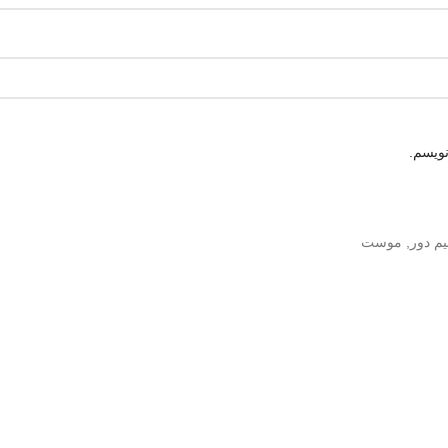
نویسم.
م دور
,
موست