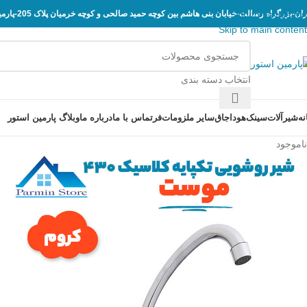
Skip to navigation
ان-بزرگراه رسالت-خیابان بنی هاشم بین کوچه حمید صالحی و کوچه خرمیان پلاک 205-پارمین استور
Skip to main content
انتخاب دسته بندی
نه
شیرآلات
سینک
هود
اجاق
سایر ملزومات
فر
تماس با ما
درباره ما
وبلاگ پارمین استور
ناموجود