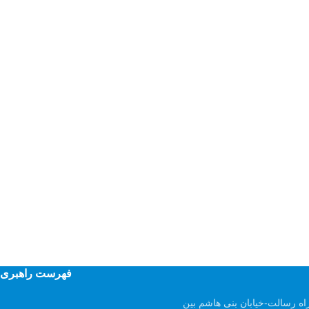
فهرست راهبری
اه رسالت-خیابان بنی هاشم بین