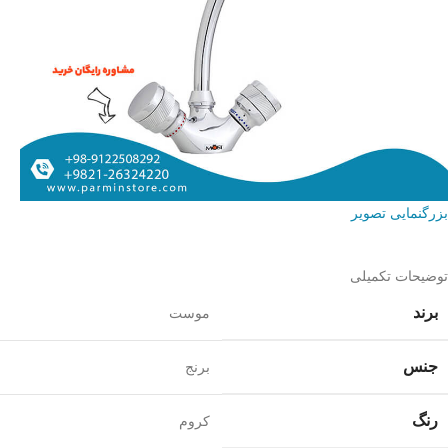
بزرگنمایی تصویر
توضیحات تکمیلی
برند
موست
جنس
برنج
رنگ
کروم