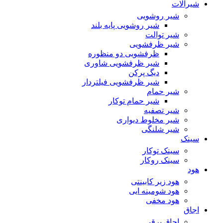
شیرآلات
شیر روشویی
شیر روشویی پایه بلند
شیر توالت
شیر ظرفشویی
ظرفشویی دو منظوره
شیر ظرفشویی شاوری
دیگ پرکن
شیر ظرفشویی فیلتردار
شیر حمام
شیر حمام توکار
شیر تصفیه
شیر مخلوط دیواری
شیر شلنگی
سینک
سینک توکار
سینک روکار
هود
هود زیر كابینتی
هود شومینه ایی
هود مخفى
اجاق
اجاق برقى