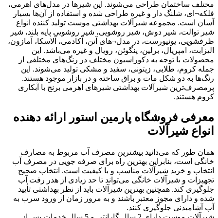
مختلف ساختمان طراحی می‌شوند. این شیرها در مدل‌های اهرمی،
فلکه¬ای، شلنگ دار و غیره طراحی شده و استفاده از آن‌ها بسیار
آسان است. مجموعه شیرآلات بهداشتی موست تولید کننده انواع
شیر توالت، شیر دوش، شیر روشویی، شیر روشویی پایه بلند، شیر
ظرفشویی، یونیورست، در مدل¬های آتن، آکادمی، آلاسکا، آمازون،
الیزابت، امپریال، برلین، پنگوئن، رویال و غیره می‌باشد. این
محصولات با توجه به دکوراسیون مختلف در رنگ‌های مختلفی از
جمله کروم، طلایی، زیتونی، سفید و مشکی تولید می‌شوند. این
رنگ‌ها به دو شکل مات و براق ساخته و در بازار موجود هستند.
پرمصرف‌ترین شیرآلات بهداشتی شیرهای اهرمی برنج با آبکاری
کروم هستند.
معرفی فروشگاه پارمین استور ارائه دهنده
انواع شیرآلات
همان طور که می‌دانید بیشترین مصرف آب مربوط به مصارف
خانگی است، بنابراین بهترین راه برای صرفه جویی در مصرف آب
انتخاب و خرید شیرآلات مناسب و با کیفیت است. انتخاب صحیح
تجهیزات و شیرآلات خانگی می‌تواند تا حد زیادی از هدر رفت آب
جلوگیری کند. همچنین بهترین شیرآلات باید از نظر بهداشتی تأیید
شده و دارای مجوز معتبر باشند و به مرور زمان از ورود سرب به
آب آشامیدنی جلوگیری کنند.
شیرآلات موست دارای 2 سال گارانتی و 5 سال خدمات پس از