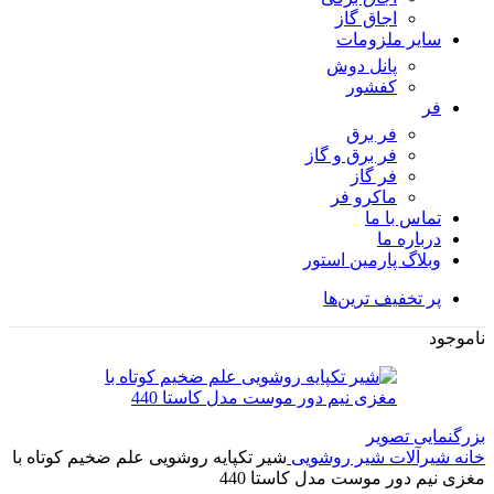
اجاق گاز
سایر ملزومات
پانل دوش
کفشور
فر
فر برق
فر برق و گاز
فر گاز
ماكرو فر
تماس با ما
درباره ما
وبلاگ پارمین استور
پر تخفیف ترین‌ها
ناموجود
بزرگنمایی تصویر
خانه
شیرآلات
شیر روشویی
شیر تکپایه روشویی علم ضخیم کوتاه با
مغزی نیم دور موست مدل کاستا 440