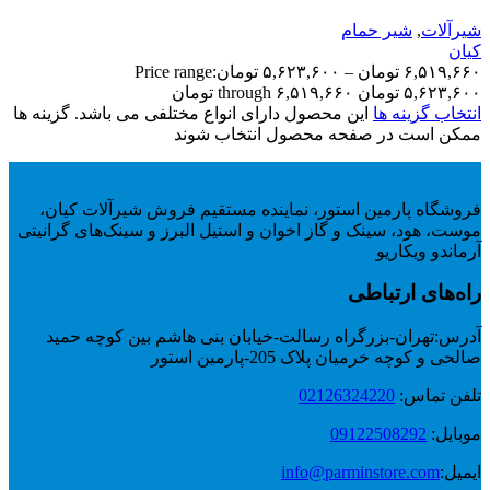
شیرآلات
,
شیر حمام
کیان
۶,۵۱۹,۶۶۰
تومان
–
۵,۶۲۳,۶۰۰
تومان
Price range:
۵,۶۲۳,۶۰۰ تومان through ۶,۵۱۹,۶۶۰ تومان
انتخاب گزینه ها
این محصول دارای انواع مختلفی می باشد. گزینه ها
ممکن است در صفحه محصول انتخاب شوند
فروشگاه پارمین استور، نماینده مستقیم فروش شیرآلات کیان،
موست، هود، سینک و گاز اخوان و استیل البرز و سینک‌های گرانیتی
آرماندو ویکاریو
راه‌های ارتباطی
آدرس:
تهران-بزرگراه رسالت-خیابان بنی هاشم بین کوچه حمید
صالحی و کوچه خرمیان پلاک 205-پارمین استور
تلفن تماس:
02126324220
موبایل:
09122508292
ایمیل:
info@parminstore.com