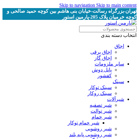
Skip to navigation
Skip to main content
تهران-بزرگراه رسالت-خیابان بنی هاشم بین کوچه حمید صالحی و
کوچه خرمیان پلاک 205-پارمین استور
انتخاب دسته بندی
اجاق
اجاق برقى
اجاق گاز
سایر ملزومات
پانل دوش
کفشور
سینک
سینک توکار
سینک روکار
شیرآلات
شیر تصفیه
شیر توالت
شیر حمام
شیر حمام توکار
شیر روشویی
شیر روشویی پایه بلند