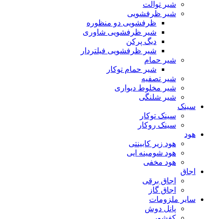
شیر توالت
شیر ظرفشویی
ظرفشویی دو منظوره
شیر ظرفشویی شاوری
دیگ پرکن
شیر ظرفشویی فیلتردار
شیر حمام
شیر حمام توکار
شیر تصفیه
شیر مخلوط دیواری
شیر شلنگی
سینک
سینک توکار
سینک روکار
هود
هود زیر كابینتی
هود شومینه ایی
هود مخفى
اجاق
اجاق برقى
اجاق گاز
سایر ملزومات
پانل دوش
کفشور