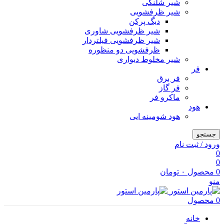
شیر شلنگی
شیر ظرفشویی
دیگ پرکن
شیر ظرفشویی شاوری
شیر ظرفشویی فیلتردار
ظرفشویی دو منظوره
شیر مخلوط دیواری
فر
فر برق
فر گاز
ماكرو فر
هود
هود شومینه ایی
جستجو
ورود / ثبت نام
0
0
0
محصول
۰
تومان
منو
0
محصول
خانه