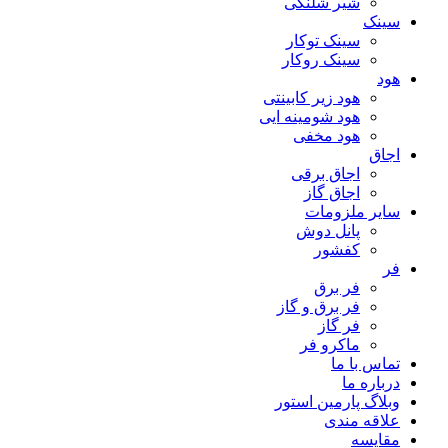
شیر شلنگی
سینک
سینک توکار
سینک روکار
هود
هود زیر كابینتی
هود شومینه ایی
هود مخفى
اجاق
اجاق برقى
اجاق گاز
سایر ملزومات
پانل دوش
کفشور
فر
فر برق
فر برق و گاز
فر گاز
ماكرو فر
تماس با ما
درباره ما
وبلاگ پارمین استور
علاقه مندی
مقایسه