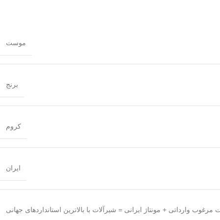
موست
برنج
کروم
ایران