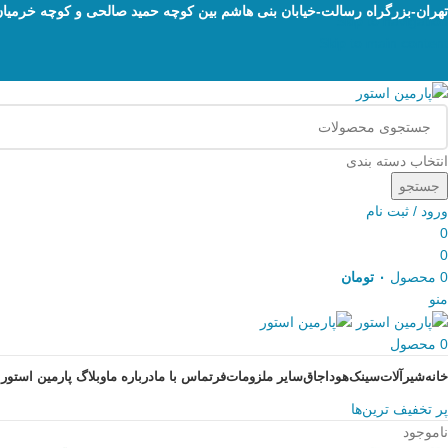
تهران-بزرگراه رسالت-خیابان بنی هاشم بین کوچه حمید صالحی و کوچه خرمیان پلاک 205-پارمی
Skip to navigation
Skip to main content
انتخاب دسته بندی
جستجو
ورود / ثبت نام
0
0
0
محصول
۰
تومان
منو
0
محصول
خانه
شیرآلات
سینک
هود
اجاق
سایر ملزومات
فر
تماس با ما
درباره ما
وبلاگ پارمین استور
پر تخفیف ترین‌ها
ناموجود