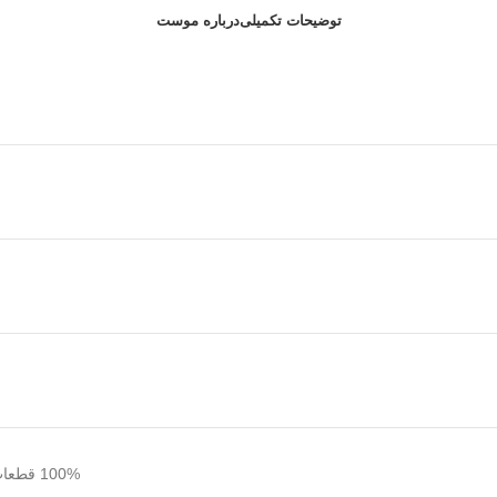
توضیحات تکمیلی
درباره موست
100% قطعات مرغوب وارداتی + مونتاژ ایرانی = شیرآلات با بالاترین استانداردهای جهانی