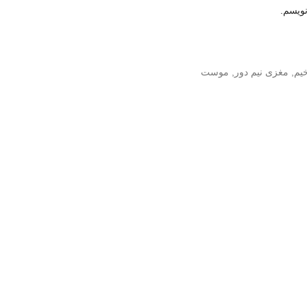
نویسم.
یم
,
مغزی نیم دور
,
موست