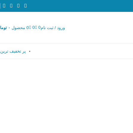
0
0
ورود / ثبت نام
0
محصول
۰
توما
پر تخفیف ترین‌ه