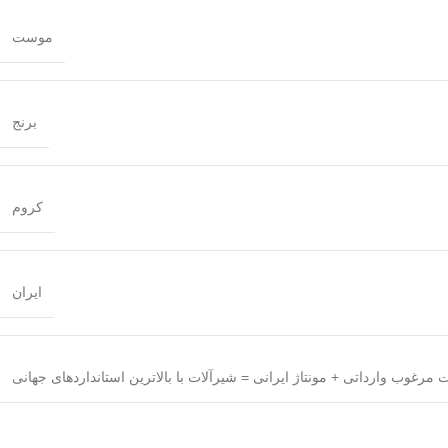
موست
برنج
کروم
ایران