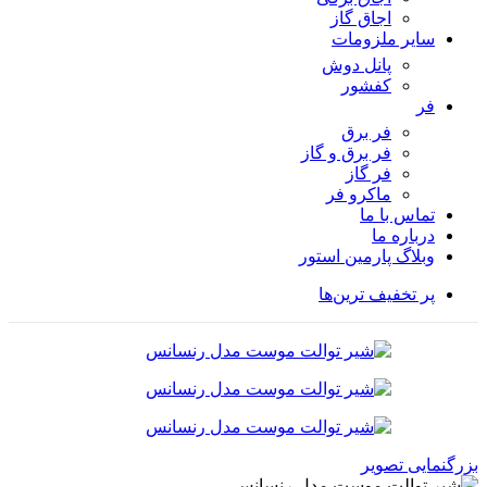
اجاق گاز
سایر ملزومات
پانل دوش
کفشور
فر
فر برق
فر برق و گاز
فر گاز
ماكرو فر
تماس با ما
درباره ما
وبلاگ پارمین استور
پر تخفیف ترین‌ها
بزرگنمایی تصویر