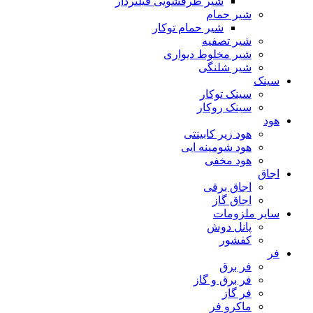
شیر ظرفشویی فیلتردار
شیر حمام
شیر حمام توکار
شیر تصفیه
شیر مخلوط دیواری
شیر شلنگی
سینک
سینک توکار
سینک روکار
هود
هود زیر كابینتی
هود شومینه ایی
هود مخفى
اجاق
اجاق برقى
اجاق گاز
سایر ملزومات
پانل دوش
کفشور
فر
فر برق
فر برق و گاز
فر گاز
ماكرو فر