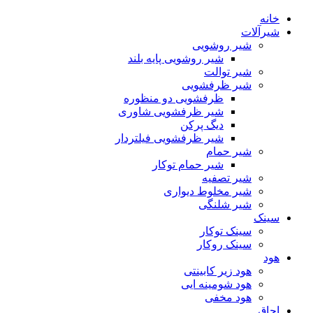
خانه
شیرآلات
شیر روشویی
شیر روشویی پایه بلند
شیر توالت
شیر ظرفشویی
ظرفشویی دو منظوره
شیر ظرفشویی شاوری
دیگ پرکن
شیر ظرفشویی فیلتردار
شیر حمام
شیر حمام توکار
شیر تصفیه
شیر مخلوط دیواری
شیر شلنگی
سینک
سینک توکار
سینک روکار
هود
هود زیر كابینتی
هود شومینه ایی
هود مخفى
اجاق