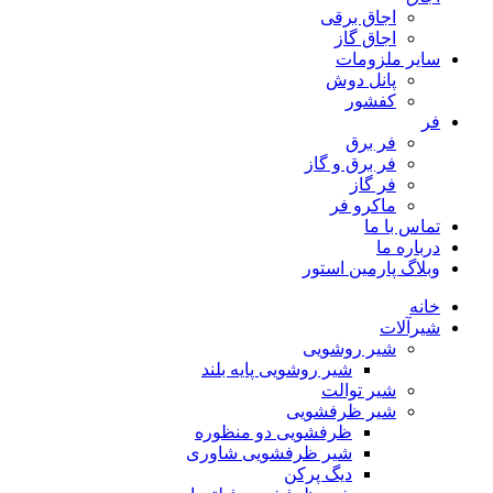
اجاق برقى
اجاق گاز
سایر ملزومات
پانل دوش
کفشور
فر
فر برق
فر برق و گاز
فر گاز
ماكرو فر
تماس با ما
درباره ما
وبلاگ پارمین استور
خانه
شیرآلات
شیر روشویی
شیر روشویی پایه بلند
شیر توالت
شیر ظرفشویی
ظرفشویی دو منظوره
شیر ظرفشویی شاوری
دیگ پرکن