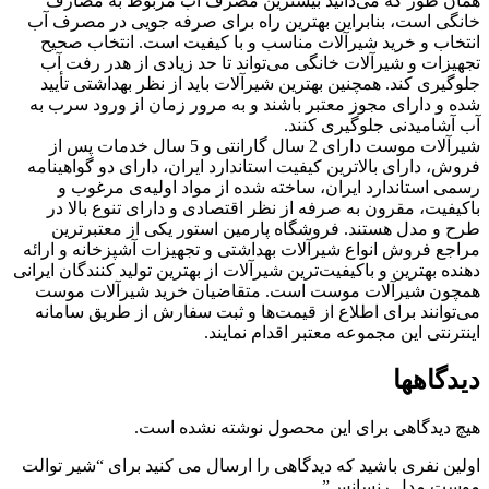
همان طور که می‌دانید بیشترین مصرف آب مربوط به مصارف
خانگی است، بنابراین بهترین راه برای صرفه جویی در مصرف آب
انتخاب و خرید شیرآلات مناسب و با کیفیت است. انتخاب صحیح
تجهیزات و شیرآلات خانگی می‌تواند تا حد زیادی از هدر رفت آب
جلوگیری کند. همچنین بهترین شیرآلات باید از نظر بهداشتی تأیید
شده و دارای مجوز معتبر باشند و به مرور زمان از ورود سرب به
آب آشامیدنی جلوگیری کنند.
شیرآلات موست دارای 2 سال گارانتی و 5 سال خدمات پس از
فروش، دارای بالاترین کیفیت استاندارد ایران، دارای دو گواهینامه
رسمی استاندارد ایران، ساخته شده از مواد اولیه‌ی مرغوب و
باکیفیت، مقرون به صرفه از نظر اقتصادی و دارای تنوع بالا در
طرح و مدل هستند. فروشگاه پارمین استور یکی از معتبرترین
مراجع فروش انواع شیرآلات بهداشتی و تجهیزات آشپزخانه و ارائه
دهنده بهترین و باکیفیت‌ترین شیرآلات از بهترین تولید کنندگان ایرانی
همچون شیرآلات موست است. متقاضیان خرید شیرآلات موست
می‌توانند برای اطلاع از قیمت‌ها و ثبت سفارش از طریق سامانه
اینترنتی این مجموعه معتبر اقدام نمایند.
دیدگاهها
هیچ دیدگاهی برای این محصول نوشته نشده است.
اولین نفری باشید که دیدگاهی را ارسال می کنید برای “شیر توالت
موست مدل رنسانس”