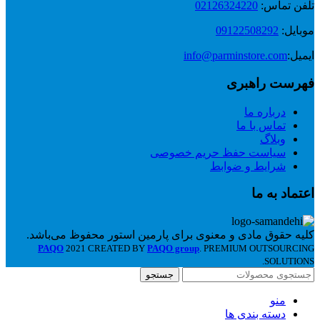
تلفن تماس:
02126324220
موبایل:
09122508292
ایمیل:
info@parminstore.com
فهرست راهبری
درباره ما
تماس با ما
وبلاگ
سیاست حفظ حریم خصوصی
شرایط و ضوابط
اعتماد به ما
کلیه حقوق مادی و معنوی برای پارمین استور محفوظ می‌باشد.
PAQO
2021 CREATED BY
PAQO group
. PREMIUM OUTSOURCING
SOLUTIONS.
جستجو
منو
دسته بندی ها