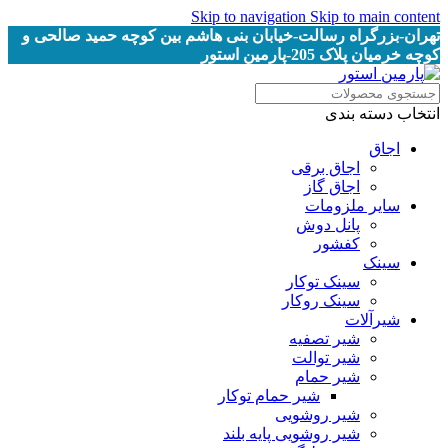
Skip to navigation
Skip to main content
تهران-بزرگراه رسالت-خیابان بنی هاشم بین کوچه حمید صالحی و
کوچه خرمیان پلاک 205-پارمین استور
انتخاب دسته بندی
اجاق
اجاق برقى
اجاق گاز
سایر ملزومات
پانل دوش
کفشور
سینک
سینک توکار
سینک روکار
شیرآلات
شیر تصفیه
شیر توالت
شیر حمام
شیر حمام توکار
شیر روشویی
شیر روشویی پایه بلند