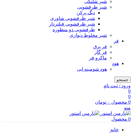
شیر شلنگی
شیر ظرفشویی
دیگ پرکن
شیر ظرفشویی شاوری
شیر ظرفشویی فیلتردار
ظرفشویی دو منظوره
شیر مخلوط دیواری
فر
فر برق
فر گاز
ماكرو فر
هود
هود شومینه ایی
جستجو
ورود / ثبت نام
0
0
0
محصول
۰
تومان
منو
0
محصول
خانه