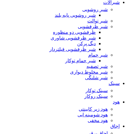
شیرآلات
شیر روشویی
شیر روشویی پایه بلند
شیر توالت
شیر ظرفشویی
ظرفشویی دو منظوره
شیر ظرفشویی شاوری
دیگ پرکن
شیر ظرفشویی فیلتردار
شیر حمام
شیر حمام توکار
شیر تصفیه
شیر مخلوط دیواری
شیر شلنگی
سینک
سینک توکار
سینک روکار
هود
هود زیر كابینتی
هود شومینه ایی
هود مخفى
اجاق
اجاق برقى