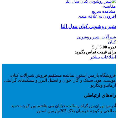
مقایسه
مشاهده سریع
افزودن به علاقه مندی
شیر روشویی کیان مدل النا
شیرآلات
,
شیر روشویی
کیان
نمره
5.00
از 5
برای قیمت تماس بگیرید
اطلاعات بیشتر
فروشگاه پارمین استور، نماینده مستقیم فروش شیرآلات کیان،
موست، هود، سینک و گاز اخوان و استیل البرز و سینک‌های گرانیتی
آرماندو ویکاریو
راه‌های ارتباطی
آدرس:
تهران-بزرگراه رسالت-خیابان بنی هاشم بین کوچه حمید
صالحی و کوچه خرمیان پلاک 205-پارمین استور