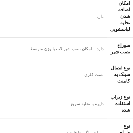
امکان
اضافه
شدن
دارد
تخلیه
لباسشویی
سوراخ
دارد – امکان نصب شیرالات با وزن متوسط
نصب شیر
نوع اتصال
سینک به
بست فلزی
کابینت
نوع زیراب
استفاده
دایره با تخلیه سریع
شده
نوع
طراحی
طراحی لگن ها فانتزی