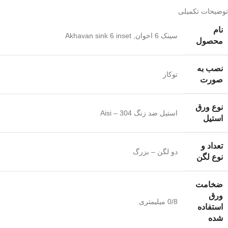
توضیحات تکمیلی
نام
سينک 6 اخوان
,
Akhavan sink 6 inset
محصول
نصب به
توکار
صورت
نوع ورق
استیل ضد زنگ Aisi – 304
استیل
تعداد و
دو لگن – بزرگ
نوع لگن
ضخامت
ورق
0/8 میلیمتری
استفاده
شده