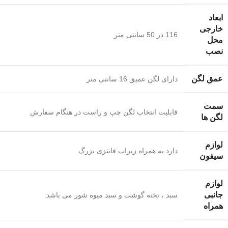
ابعاد
خارجی
116 در 50 سانتی متر
محل
نصب
عمق لگن
دارای لگن عمیق 16 سانتی متر
سمت
قابلیت انتخاب لگن چپ و راست در هنگام سفارش
لگن ها
لوازم
دارد به همراه زیراب فانتزی بزرگ
سیفون
لوازم
جانبی
سبد ، تخته گوشت و سبد میوه شور می باشد.
همراه