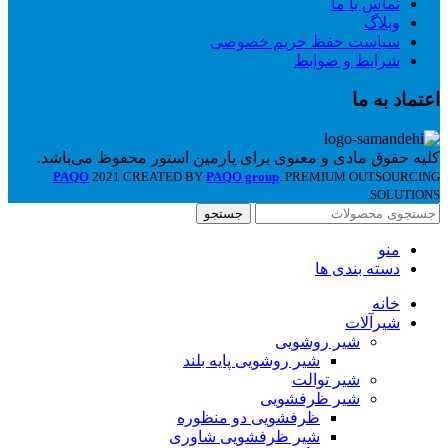
تماس با ما
وبلاگ
سیاست حفظ حریم خصوصی
شرایط و ضوابط
اعتماد به ما
کلیه حقوق مادی و معنوی برای پارمین استور محفوظ می‌باشد.
PAQO
2021 CREATED BY
PAQO group
. PREMIUM OUTSOURCING
SOLUTIONS.
جستجو
منو
دسته بندی ها
خانه
شیرآلات
شیر روشویی
شیر روشویی پایه بلند
شیر توالت
شیر ظرفشویی
ظرفشویی دو منظوره
شیر ظرفشویی شاوری