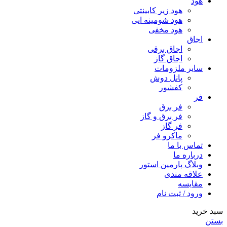
هود
هود زیر كابینتی
هود شومینه ایی
هود مخفى
اجاق
اجاق برقى
اجاق گاز
سایر ملزومات
پانل دوش
کفشور
فر
فر برق
فر برق و گاز
فر گاز
ماكرو فر
تماس با ما
درباره ما
وبلاگ پارمین استور
علاقه مندی
مقایسه
ورود / ثبت نام
سبد خرید
بستن