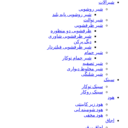
شیرآلات
شیر روشویی
شیر روشویی پایه بلند
شیر توالت
شیر ظرفشویی
ظرفشویی دو منظوره
شیر ظرفشویی شاوری
دیگ پرکن
شیر ظرفشویی فیلتردار
شیر حمام
شیر حمام توکار
شیر تصفیه
شیر مخلوط دیواری
شیر شلنگی
سینک
سینک توکار
سینک روکار
هود
هود زیر كابینتی
هود شومینه ایی
هود مخفى
اجاق
اجاق برقى