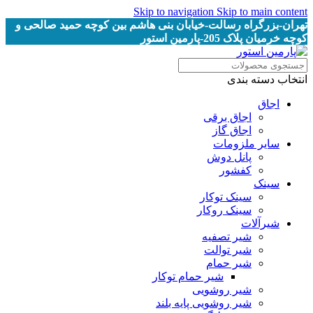
Skip to navigation
Skip to main content
تهران-بزرگراه رسالت-خیابان بنی هاشم بین کوچه حمید صالحی و
کوچه خرمیان پلاک 205-پارمین استور
انتخاب دسته بندی
اجاق
اجاق برقى
اجاق گاز
سایر ملزومات
پانل دوش
کفشور
سینک
سینک توکار
سینک روکار
شیرآلات
شیر تصفیه
شیر توالت
شیر حمام
شیر حمام توکار
شیر روشویی
شیر روشویی پایه بلند