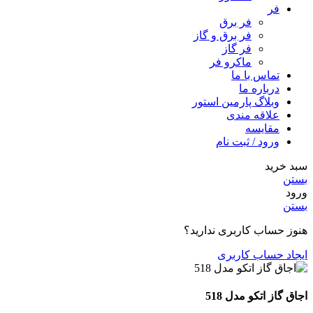
فر
فر برق
فر برق و گاز
فر گاز
ماكرو فر
تماس با ما
درباره ما
وبلاگ پارمین استور
علاقه مندی
مقایسه
ورود / ثبت نام
سبد خرید
بستن
ورود
بستن
هنوز حساب کاربری ندارید؟
ایجاد حساب کاربری
اجاق گاز اتکو مدل 518