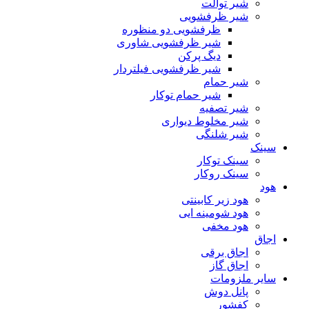
شیر توالت
شیر ظرفشویی
ظرفشویی دو منظوره
شیر ظرفشویی شاوری
دیگ پرکن
شیر ظرفشویی فیلتردار
شیر حمام
شیر حمام توکار
شیر تصفیه
شیر مخلوط دیواری
شیر شلنگی
سینک
سینک توکار
سینک روکار
هود
هود زیر كابینتی
هود شومینه ایی
هود مخفى
اجاق
اجاق برقى
اجاق گاز
سایر ملزومات
پانل دوش
کفشور