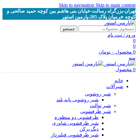
Skip to navigation
Skip to main content
تهران-بزرگراه رسالت-خیابان بنی هاشم بین کوچه حمید صالحی و
کوچه خرمیان پلاک 205-پارمین استور
جستجو
ورود / ثبت نام
0
0
0
محصول
۰
تومان
منو
0
محصول
خانه
شیرآلات
شیر روشویی
شیر روشویی پایه بلند
شیر توالت
شیر ظرفشویی
ظرفشویی دو منظوره
شیر ظرفشویی شاوری
دیگ پرکن
شیر ظرفشویی فیلتردار