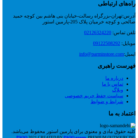
راه‌های ارتباطی
آدرس:
تهران-بزرگراه رسالت-خیابان بنی هاشم بین کوچه حمید
صالحی و کوچه خرمیان پلاک 205-پارمین استور
تلفن تماس:
02126324220
موبایل:
09122508292
ایمیل:
info@parminstore.com
فهرست راهبری
درباره ما
تماس با ما
وبلاگ
سیاست حفظ حریم خصوصی
شرایط و ضوابط
اعتماد به ما
کلیه حقوق مادی و معنوی برای پارمین استور محفوظ می‌باشد.
PAQO
2021 CREATED BY
PAQO group
. PREMIUM OUTSOURCING