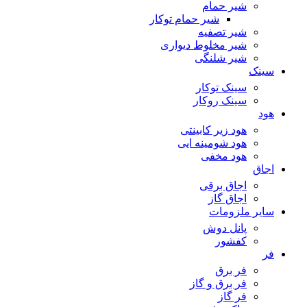
شیر حمام
شیر حمام توکار
شیر تصفیه
شیر مخلوط دیواری
شیر شلنگی
سینک
سینک توکار
سینک روکار
هود
هود زیر كابینتی
هود شومینه ایی
هود مخفى
اجاق
اجاق برقى
اجاق گاز
سایر ملزومات
پانل دوش
کفشور
فر
فر برق
فر برق و گاز
فر گاز