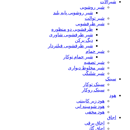
شیرآلات
شیر روشویی
شیر روشویی پایه بلند
شیر توالت
شیر ظرفشویی
ظرفشویی دو منظوره
شیر ظرفشویی شاوری
دیگ پرکن
شیر ظرفشویی فیلتردار
شیر حمام
شیر حمام توکار
شیر تصفیه
شیر مخلوط دیواری
شیر شلنگی
سینک
سینک توکار
سینک روکار
هود
هود زیر كابینتی
هود شومینه ایی
هود مخفى
اجاق
اجاق برقى
اجاق گاز