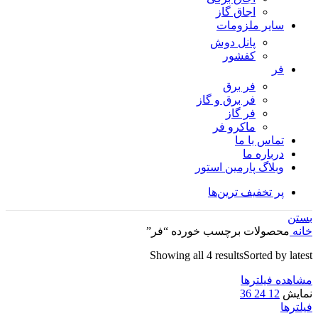
اجاق گاز
سایر ملزومات
پانل دوش
کفشور
فر
فر برق
فر برق و گاز
فر گاز
ماكرو فر
تماس با ما
درباره ما
وبلاگ پارمین استور
پر تخفیف ترین‌ها
بستن
خانه
محصولات برچسب خورده “فر”
Showing all 4 results
Sorted by latest
مشاهده فیلترها
نمایش
12
24
36
فیلترها