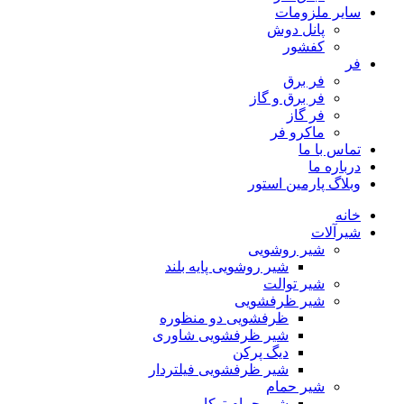
سایر ملزومات
پانل دوش
کفشور
فر
فر برق
فر برق و گاز
فر گاز
ماكرو فر
تماس با ما
درباره ما
وبلاگ پارمین استور
خانه
شیرآلات
شیر روشویی
شیر روشویی پایه بلند
شیر توالت
شیر ظرفشویی
ظرفشویی دو منظوره
شیر ظرفشویی شاوری
دیگ پرکن
شیر ظرفشویی فیلتردار
شیر حمام
شیر حمام توکار