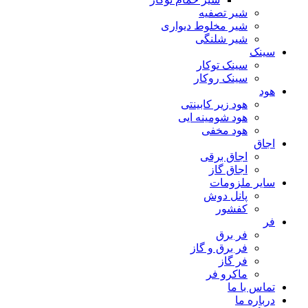
شیر تصفیه
شیر مخلوط دیواری
شیر شلنگی
سینک
سینک توکار
سینک روکار
هود
هود زیر كابینتی
هود شومینه ایی
هود مخفى
اجاق
اجاق برقى
اجاق گاز
سایر ملزومات
پانل دوش
کفشور
فر
فر برق
فر برق و گاز
فر گاز
ماكرو فر
تماس با ما
درباره ما