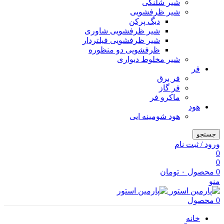
شیر شلنگی
شیر ظرفشویی
دیگ پرکن
شیر ظرفشویی شاوری
شیر ظرفشویی فیلتردار
ظرفشویی دو منظوره
شیر مخلوط دیواری
فر
فر برق
فر گاز
ماكرو فر
هود
هود شومینه ایی
جستجو
ورود / ثبت نام
0
0
0
محصول
۰
تومان
منو
0
محصول
خانه