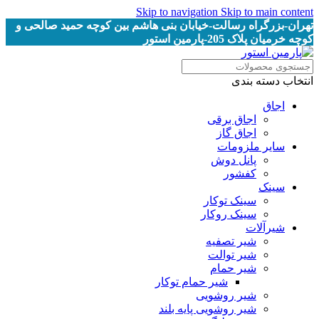
Skip to navigation
Skip to main content
تهران-بزرگراه رسالت-خیابان بنی هاشم بین کوچه حمید صالحی و
کوچه خرمیان پلاک 205-پارمین استور
انتخاب دسته بندی
اجاق
اجاق برقى
اجاق گاز
سایر ملزومات
پانل دوش
کفشور
سینک
سینک توکار
سینک روکار
شیرآلات
شیر تصفیه
شیر توالت
شیر حمام
شیر حمام توکار
شیر روشویی
شیر روشویی پایه بلند