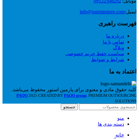
موبایل:
09122508292
ایمیل:
info@parminstore.com
فهرست راهبری
درباره ما
تماس با ما
وبلاگ
سیاست حفظ حریم خصوصی
شرایط و ضوابط
اعتماد به ما
کلیه حقوق مادی و معنوی برای پارمین استور محفوظ می‌باشد.
PAQO
2021 CREATED BY
PAQO group
. PREMIUM OUTSOURCING
SOLUTIONS.
جستجو
منو
دسته بندی ها
خانه