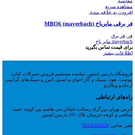
مقایسه
مشاهده سریع
افزودن به علاقه مندی
فر برقی مایرباخ MBO6 (mayerbach)
فر
,
فر برق
mayerbach مایر باخ
برای قیمت تماس بگیرید
اطلاعات بیشتر
فروشگاه پارمین استور، نماینده مستقیم فروش شیرآلات کیان،
موست، هود، سینک و گاز اخوان و استیل البرز و سینک‌های گرانیتی
آرماندو ویکاریو
راه‌های ارتباطی
آدرس:
تهران-بزرگراه رسالت-خیابان بنی هاشم بین کوچه حمید
صالحی و کوچه خرمیان پلاک 205-پارمین استور
تلفن تماس:
02126324220