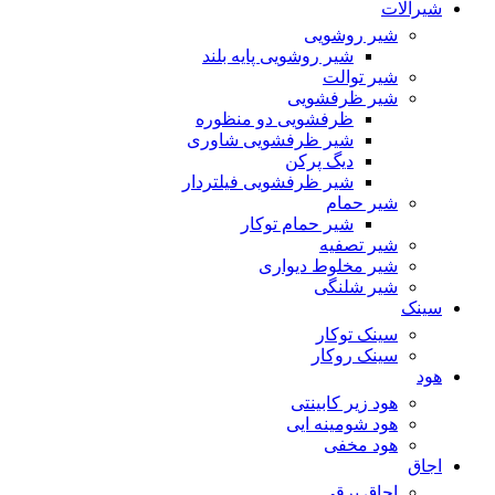
شیرآلات
شیر روشویی
شیر روشویی پایه بلند
شیر توالت
شیر ظرفشویی
ظرفشویی دو منظوره
شیر ظرفشویی شاوری
دیگ پرکن
شیر ظرفشویی فیلتردار
شیر حمام
شیر حمام توکار
شیر تصفیه
شیر مخلوط دیواری
شیر شلنگی
سینک
سینک توکار
سینک روکار
هود
هود زیر كابینتی
هود شومینه ایی
هود مخفى
اجاق
اجاق برقى