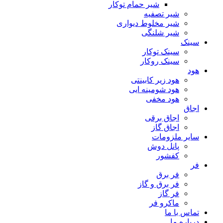
شیر حمام توکار
شیر تصفیه
شیر مخلوط دیواری
شیر شلنگی
سینک
سینک توکار
سینک روکار
هود
هود زیر كابینتی
هود شومینه ایی
هود مخفى
اجاق
اجاق برقى
اجاق گاز
سایر ملزومات
پانل دوش
کفشور
فر
فر برق
فر برق و گاز
فر گاز
ماكرو فر
تماس با ما
درباره ما