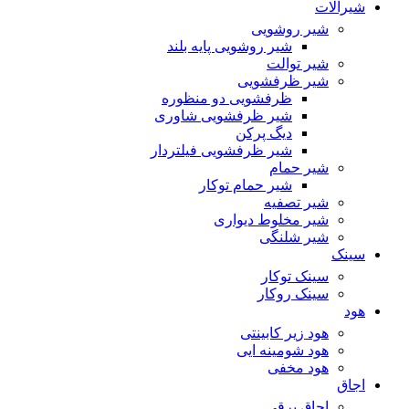
شیرآلات
شیر روشویی
شیر روشویی پایه بلند
شیر توالت
شیر ظرفشویی
ظرفشویی دو منظوره
شیر ظرفشویی شاوری
دیگ پرکن
شیر ظرفشویی فیلتردار
شیر حمام
شیر حمام توکار
شیر تصفیه
شیر مخلوط دیواری
شیر شلنگی
سینک
سینک توکار
سینک روکار
هود
هود زیر كابینتی
هود شومینه ایی
هود مخفى
اجاق
اجاق برقى