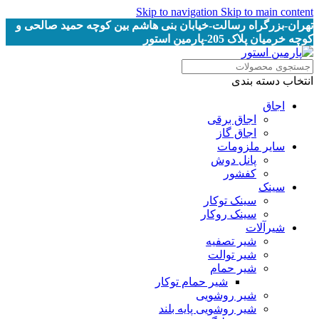
Skip to navigation
Skip to main content
تهران-بزرگراه رسالت-خیابان بنی هاشم بین کوچه حمید صالحی و
کوچه خرمیان پلاک 205-پارمین استور
انتخاب دسته بندی
اجاق
اجاق برقى
اجاق گاز
سایر ملزومات
پانل دوش
کفشور
سینک
سینک توکار
سینک روکار
شیرآلات
شیر تصفیه
شیر توالت
شیر حمام
شیر حمام توکار
شیر روشویی
شیر روشویی پایه بلند