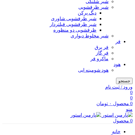
شیر شلنگی
شیر ظرفشویی
دیگ پرکن
شیر ظرفشویی شاوری
شیر ظرفشویی فیلتردار
ظرفشویی دو منظوره
شیر مخلوط دیواری
فر
فر برق
فر گاز
ماكرو فر
هود
هود شومینه ایی
جستجو
ورود / ثبت نام
0
0
0
محصول
۰
تومان
منو
0
محصول
خانه