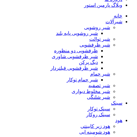
وبلاگ پارمین استور
خانه
شیرآلات
شیر روشویی
شیر روشویی پایه بلند
شیر توالت
شیر ظرفشویی
ظرفشویی دو منظوره
شیر ظرفشویی شاوری
دیگ پرکن
شیر ظرفشویی فیلتردار
شیر حمام
شیر حمام توکار
شیر تصفیه
شیر مخلوط دیواری
شیر شلنگی
سینک
سینک توکار
سینک روکار
هود
هود زیر كابینتی
هود شومینه ایی