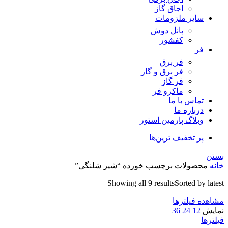
اجاق گاز
سایر ملزومات
پانل دوش
کفشور
فر
فر برق
فر برق و گاز
فر گاز
ماكرو فر
تماس با ما
درباره ما
وبلاگ پارمین استور
پر تخفیف ترین‌ها
بستن
خانه
محصولات برچسب خورده “شیر شلنگی”
Showing all 9 results
Sorted by latest
مشاهده فیلترها
نمایش
12
24
36
فیلترها