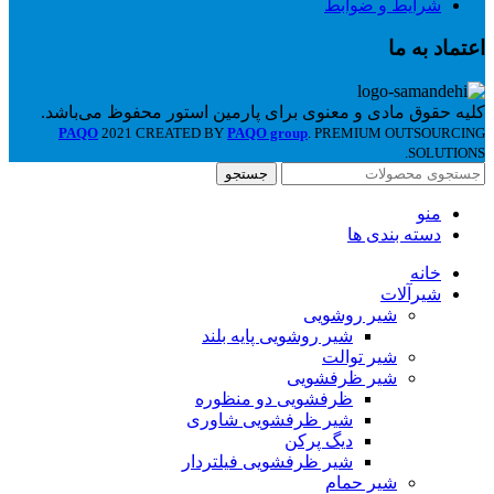
شرایط و ضوابط
اعتماد به ما
کلیه حقوق مادی و معنوی برای پارمین استور محفوظ می‌باشد.
PAQO
2021 CREATED BY
PAQO group
. PREMIUM OUTSOURCING
SOLUTIONS.
جستجو
منو
دسته بندی ها
خانه
شیرآلات
شیر روشویی
شیر روشویی پایه بلند
شیر توالت
شیر ظرفشویی
ظرفشویی دو منظوره
شیر ظرفشویی شاوری
دیگ پرکن
شیر ظرفشویی فیلتردار
شیر حمام