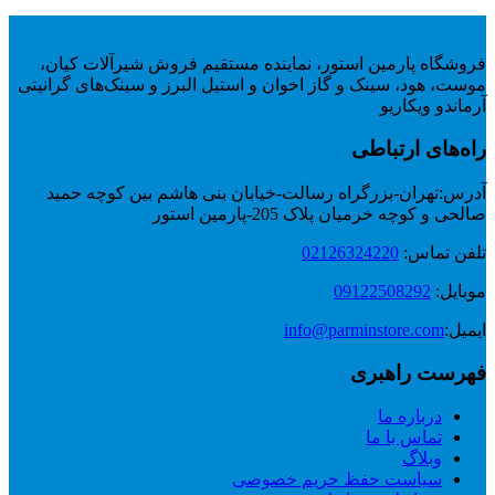
فروشگاه پارمین استور، نماینده مستقیم فروش شیرآلات کیان،
موست، هود، سینک و گاز اخوان و استیل البرز و سینک‌های گرانیتی
آرماندو ویکاریو
راه‌های ارتباطی
آدرس:
تهران-بزرگراه رسالت-خیابان بنی هاشم بین کوچه حمید
صالحی و کوچه خرمیان پلاک 205-پارمین استور
تلفن تماس:
02126324220
موبایل:
09122508292
ایمیل:
info@parminstore.com
فهرست راهبری
درباره ما
تماس با ما
وبلاگ
سیاست حفظ حریم خصوصی