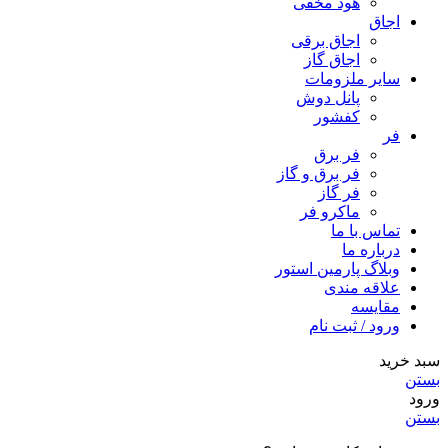
هود مخفى
اجاق
اجاق برقى
اجاق گاز
سایر ملزومات
پانل دوش
کفشور
فر
فر برق
فر برق و گاز
فر گاز
ماكرو فر
تماس با ما
درباره ما
وبلاگ پارمین استور
علاقه مندی
مقایسه
ورود / ثبت نام
سبد خرید
بستن
ورود
بستن