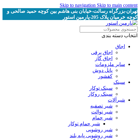
Skip to navigation
Skip to main content
تهران-بزرگراه رسالت-خیابان بنی هاشم بین کوچه حمید صالحی و
کوچه خرمیان پلاک 205-پارمین استور
انتخاب دسته بندی
اجاق
اجاق برقى
اجاق گاز
سایر ملزومات
پانل دوش
کفشور
سینک
سینک توکار
سینک روکار
شیرآلات
شیر تصفیه
شیر توالت
شیر حمام
شیر حمام توکار
شیر روشویی
شیر روشویی پایه بلند