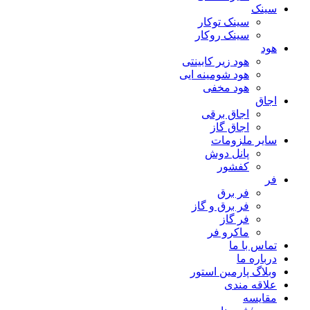
سینک
سینک توکار
سینک روکار
هود
هود زیر كابینتی
هود شومینه ایی
هود مخفى
اجاق
اجاق برقى
اجاق گاز
سایر ملزومات
پانل دوش
کفشور
فر
فر برق
فر برق و گاز
فر گاز
ماكرو فر
تماس با ما
درباره ما
وبلاگ پارمین استور
علاقه مندی
مقایسه