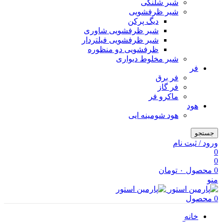
شیر شلنگی
شیر ظرفشویی
دیگ پرکن
شیر ظرفشویی شاوری
شیر ظرفشویی فیلتردار
ظرفشویی دو منظوره
شیر مخلوط دیواری
فر
فر برق
فر گاز
ماكرو فر
هود
هود شومینه ایی
جستجو
ورود / ثبت نام
0
0
0
محصول
۰
تومان
منو
0
محصول
خانه