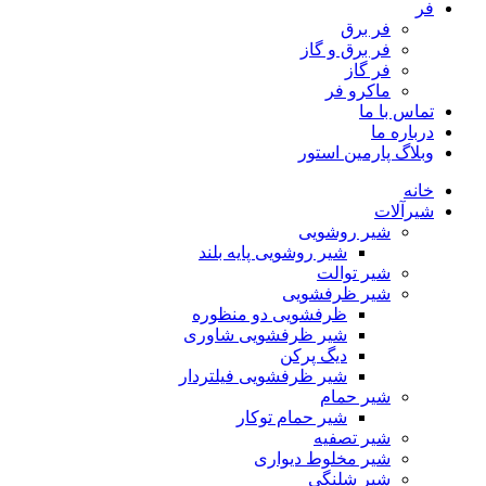
فر
فر برق
فر برق و گاز
فر گاز
ماكرو فر
تماس با ما
درباره ما
وبلاگ پارمین استور
خانه
شیرآلات
شیر روشویی
شیر روشویی پایه بلند
شیر توالت
شیر ظرفشویی
ظرفشویی دو منظوره
شیر ظرفشویی شاوری
دیگ پرکن
شیر ظرفشویی فیلتردار
شیر حمام
شیر حمام توکار
شیر تصفیه
شیر مخلوط دیواری
شیر شلنگی