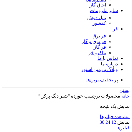
اجاق گاز
سایر ملزومات
پانل دوش
کفشور
فر
فر برق
فر برق و گاز
فر گاز
ماكرو فر
تماس با ما
درباره ما
وبلاگ پارمین استور
پر تخفیف ترین‌ها
بستن
خانه
محصولات برچسب خورده “شیر دیگ پرکن”
نمایش یک نتیجه
مشاهده فیلترها
نمایش
12
24
36
فیلترها