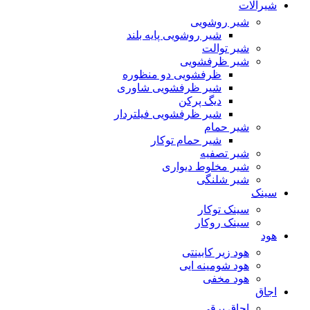
شیرآلات
شیر روشویی
شیر روشویی پایه بلند
شیر توالت
شیر ظرفشویی
ظرفشویی دو منظوره
شیر ظرفشویی شاوری
دیگ پرکن
شیر ظرفشویی فیلتردار
شیر حمام
شیر حمام توکار
شیر تصفیه
شیر مخلوط دیواری
شیر شلنگی
سینک
سینک توکار
سینک روکار
هود
هود زیر كابینتی
هود شومینه ایی
هود مخفى
اجاق
اجاق برقى