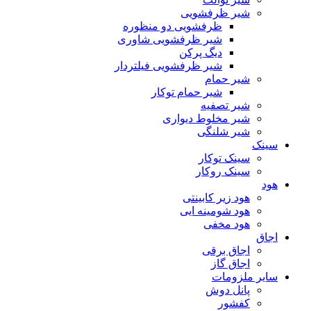
شیر ظرفشویی
ظرفشویی دو منظوره
شیر ظرفشویی شاوری
دیگ پرکن
شیر ظرفشویی فیلتردار
شیر حمام
شیر حمام توکار
شیر تصفیه
شیر مخلوط دیواری
شیر شلنگی
سینک
سینک توکار
سینک روکار
هود
هود زیر كابینتی
هود شومینه ایی
هود مخفى
اجاق
اجاق برقى
اجاق گاز
سایر ملزومات
پانل دوش
کفشور