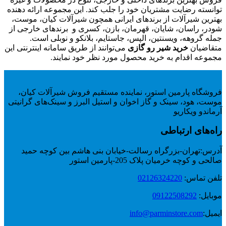
توانسته رضایت مشتریان خود را جلب کند. این مجموعه ارائه دهنده
بهترین شیرآلات از برندهای ایرانی همچون شیرآلات کیان، موست،
شودر، راسان، شایان، قهرمان، بازن، کسری و برندهای خارجی از
جمله گروهه، ویسنتین، الپس، جاستایم، بلانکو و نوبلی است.
متقاضیان
خرید شیر رو گازی
می‌توانند از طریق سامانه اینترنتی این
مجموعه اقدام به خرید محصول مورد نظر خود نمایند.
فروشگاه پارمین استور، نماینده مستقیم فروش شیرآلات کیان،
موست، هود، سینک و گاز اخوان و استیل البرز و سینک‌های گرانیتی
آرماندو ویکاریو
راه‌های ارتباطی
آدرس:
تهران-بزرگراه رسالت-خیابان بنی هاشم بین کوچه حمید
صالحی و کوچه خرمیان پلاک 205-پارمین استور
تلفن تماس:
02126324220
موبایل:
09122508292
ایمیل:
info@parminstore.com