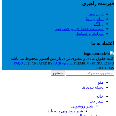
فهرست راهبری
درباره ما
تماس با ما
وبلاگ
سیاست حفظ حریم خصوصی
شرایط و ضوابط
اعتماد به ما
کلیه حقوق مادی و معنوی برای پارمین استور محفوظ می‌باشد.
PAQO
2021 CREATED BY
PAQO group
. PREMIUM OUTSOURCING
SOLUTIONS.
جستجو
منو
دسته بندی ها
خانه
شیرآلات
شیر روشویی
شیر روشویی پایه بلند
شیر توالت