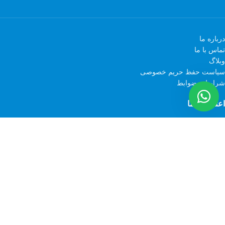
درباره ما
تماس با ما
وبلاگ
سیاست حفظ حریم خصوصی
شرایط و ضوابط
اعتماد به ما
کلیه حقوق مادی و معنوی برای پارمین استور محفوظ می‌باشد.
PAQO
2021 CREATED BY
PAQO group
. PREMIUM OUTSOURCING SOLUTIONS.
فروشگاه
علاقه مندی