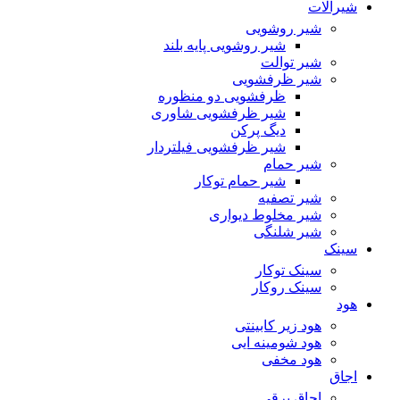
شیرآلات
شیر روشویی
شیر روشویی پایه بلند
شیر توالت
شیر ظرفشویی
ظرفشویی دو منظوره
شیر ظرفشویی شاوری
دیگ پرکن
شیر ظرفشویی فیلتردار
شیر حمام
شیر حمام توکار
شیر تصفیه
شیر مخلوط دیواری
شیر شلنگی
سینک
سینک توکار
سینک روکار
هود
هود زیر كابینتی
هود شومینه ایی
هود مخفى
اجاق
اجاق برقى