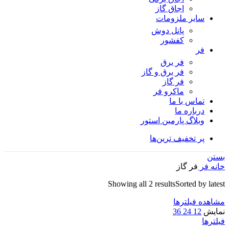
اجاق گاز
سایر ملزومات
پانل دوش
کفشور
فر
فر برق
فر برق و گاز
فر گاز
ماكرو فر
تماس با ما
درباره ما
وبلاگ پارمین استور
پر تخفیف ترین‌ها
بستن
خانه
فر
فر گاز
Showing all 2 results
Sorted by latest
مشاهده فیلترها
نمایش
12
24
36
فیلترها