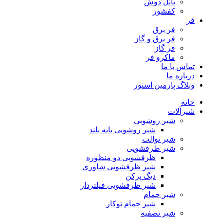
پانل دوش
کفشور
فر
فر برق
فر برق و گاز
فر گاز
ماكرو فر
تماس با ما
درباره ما
وبلاگ پارمین استور
خانه
شیرآلات
شیر روشویی
شیر روشویی پایه بلند
شیر توالت
شیر ظرفشویی
ظرفشویی دو منظوره
شیر ظرفشویی شاوری
دیگ پرکن
شیر ظرفشویی فیلتردار
شیر حمام
شیر حمام توکار
شیر تصفیه