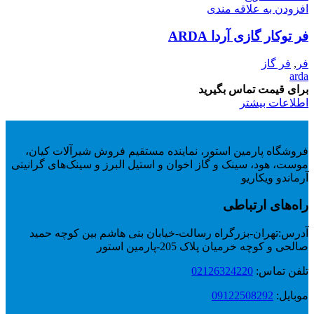
افزودن به علاقه مندی
فر توکار گازی آردا ARDA
فر
,
فر گاز
arda
برای قیمت تماس بگیرید
اطلاعات بیشتر
فروشگاه پارمین استور، نماینده مستقیم فروش شیرآلات کیان،
موست، هود، سینک و گاز اخوان و استیل البرز و سینک‌های گرانیتی
آرماندو ویکاریو
راه‌های ارتباطی
آدرس:
تهران-بزرگراه رسالت-خیابان بنی هاشم بین کوچه حمید
صالحی و کوچه خرمیان پلاک 205-پارمین استور
تلفن تماس:
02126324220
موبایل:
09122508292