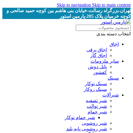
Skip to navigation
Skip to main content
تهران-بزرگراه رسالت-خیابان بنی هاشم بین کوچه حمید صالحی و
کوچه خرمیان پلاک 205-پارمین استور
انتخاب دسته بندی
اجاق
اجاق برقى
اجاق گاز
سایر ملزومات
پانل دوش
کفشور
سینک
سینک توکار
سینک روکار
شیرآلات
شیر تصفیه
شیر توالت
شیر حمام
شیر حمام توکار
شیر روشویی
شیر روشویی پایه بلند