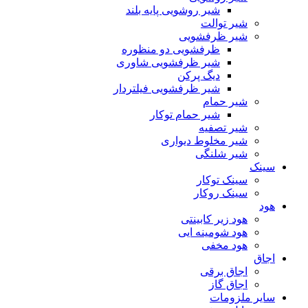
شیر روشویی پایه بلند
شیر توالت
شیر ظرفشویی
ظرفشویی دو منظوره
شیر ظرفشویی شاوری
دیگ پرکن
شیر ظرفشویی فیلتردار
شیر حمام
شیر حمام توکار
شیر تصفیه
شیر مخلوط دیواری
شیر شلنگی
سینک
سینک توکار
سینک روکار
هود
هود زیر كابینتی
هود شومینه ایی
هود مخفى
اجاق
اجاق برقى
اجاق گاز
سایر ملزومات