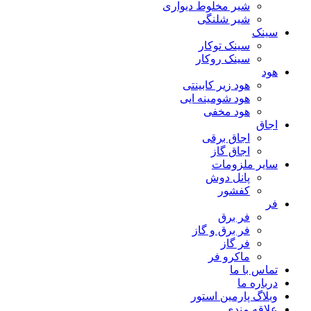
شیر مخلوط دیواری
شیر شلنگی
سینک
سینک توکار
سینک روکار
هود
هود زیر كابینتی
هود شومینه ایی
هود مخفى
اجاق
اجاق برقى
اجاق گاز
سایر ملزومات
پانل دوش
کفشور
فر
فر برق
فر برق و گاز
فر گاز
ماكرو فر
تماس با ما
درباره ما
وبلاگ پارمین استور
علاقه مندی