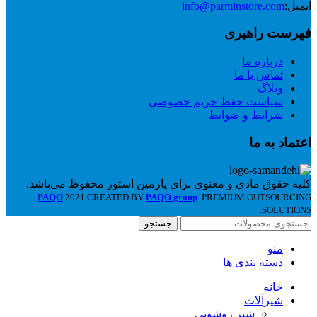
ایمیل:
info@parminstore.com
فهرست راهبری
درباره ما
تماس با ما
وبلاگ
سیاست حفظ حریم خصوصی
شرایط و ضوابط
اعتماد به ما
کلیه حقوق مادی و معنوی برای پارمین استور محفوظ می‌باشد.
PAQO
2021 CREATED BY
PAQO group
. PREMIUM OUTSOURCING
SOLUTIONS.
جستجو
منو
دسته بندی ها
خانه
شیرآلات
شیر روشویی