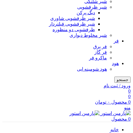
شیر شلنگی
شیر ظرفشویی
دیگ پرکن
شیر ظرفشویی شاوری
شیر ظرفشویی فیلتردار
ظرفشویی دو منظوره
شیر مخلوط دیواری
فر
فر برق
فر گاز
ماكرو فر
هود
هود شومینه ایی
جستجو
ورود / ثبت نام
0
0
0
محصول
۰
تومان
منو
0
محصول
خانه