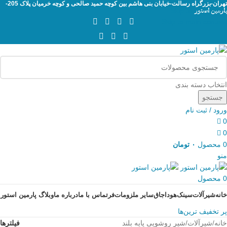
تهران-بزرگراه رسالت-خیابان بنی هاشم بین کوچه حمید صالحی و کوچه خرمیان پلاک 205-
Skip to navigation
پارمین استور
Skip to main content
انتخاب دسته بندی
جستجو
ورود / ثبت نام
0
0
0
محصول
۰
تومان
منو
0
محصول
خانه
شیرآلات
سینک
هود
اجاق
سایر ملزومات
فر
تماس با ما
درباره ما
وبلاگ پارمین استور
پر تخفیف ترین‌ها
خانه
شیرآلات
شیر روشویی پایه بلند
فیلترها