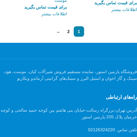
موست
برای قیمت تماس بگیرید
برای قیمت تماس بگیرید
اطلاعات بیشتر
اطلاعات بیشتر
→
2
1
فروشگاه پارمین استور، نماینده مستقیم فروش شیرآلات کیان، موست، هود،
سینک و گاز اخوان و استیل البرز و سینک‌های گرانیتی آرماندو ویکاریو
راه‌های ارتباطی
آدرس:
تهران-بزرگراه رسالت-خیابان بنی هاشم بین کوچه حمید صالحی و کوچه
خرمیان پلاک 205-پارمین استور
تلفن تماس:
02126324220