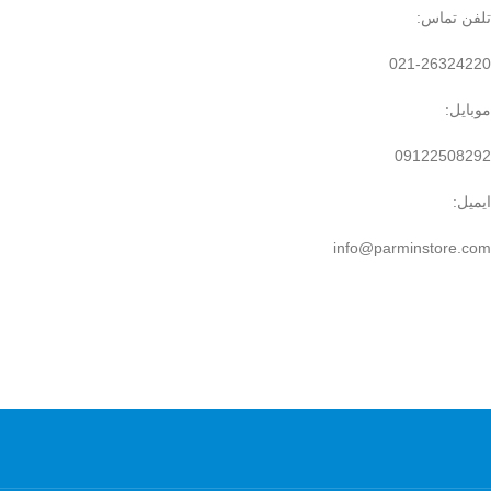
تلفن تماس:
021-26324220
موبایل:
09122508292
ایمیل:
info@parminstore.com