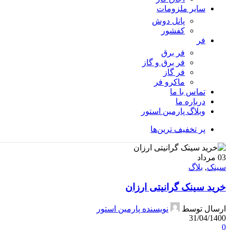
سایر ملزومات
پانل دوش
کفشور
فر
فر برق
فر برق و گاز
فر گاز
ماكرو فر
تماس با ما
درباره ما
وبلاگ پارمین استور
پر تخفیف ترین‌ها
03
مرداد
سینک
,
بلاگ
خرید سینک گرانیتی ارزان
ارسال توسط
نویسنده پارمین استور
31/04/1400
0