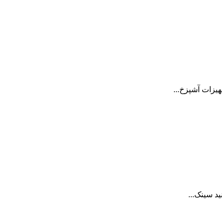
یزات آشپزخ...
سینک‌­...