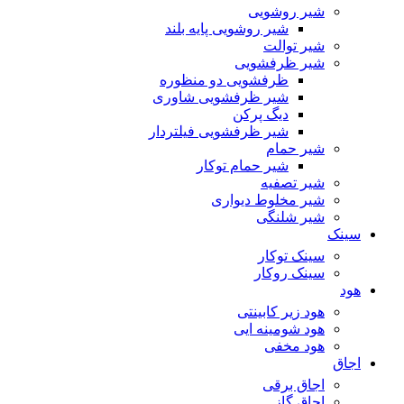
شیر روشویی
شیر روشویی پایه بلند
شیر توالت
شیر ظرفشویی
ظرفشویی دو منظوره
شیر ظرفشویی شاوری
دیگ پرکن
شیر ظرفشویی فیلتردار
شیر حمام
شیر حمام توکار
شیر تصفیه
شیر مخلوط دیواری
شیر شلنگی
سینک
سینک توکار
سینک روکار
هود
هود زیر كابینتی
هود شومینه ایی
هود مخفى
اجاق
اجاق برقى
اجاق گاز