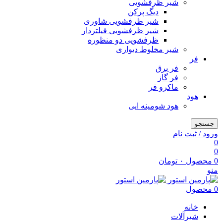
شیر ظرفشویی
دیگ پرکن
شیر ظرفشویی شاوری
شیر ظرفشویی فیلتردار
ظرفشویی دو منظوره
شیر مخلوط دیواری
فر
فر برق
فر گاز
ماكرو فر
هود
هود شومینه ایی
جستجو
ورود / ثبت نام
0
0
0
محصول
۰
تومان
منو
0
محصول
خانه
شیرآلات