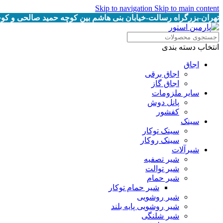
Skip to navigation
Skip to main content
تهران-بزرگراه رسالت-خیابان بنی هاشم بین کوچه حمید صالحی و کوچه خرمیان پلاک
انتخاب دسته بندی
اجاق
اجاق برقى
اجاق گاز
سایر ملزومات
پانل دوش
کفشور
سینک
سینک توکار
سینک روکار
شیرآلات
شیر تصفیه
شیر توالت
شیر حمام
شیر حمام توکار
شیر روشویی
شیر روشویی پایه بلند
شیر شلنگی