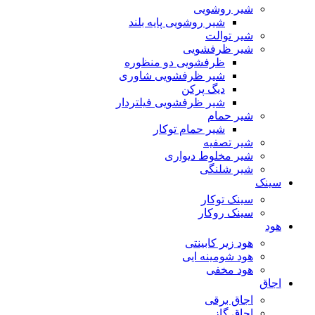
شیر روشویی
شیر روشویی پایه بلند
شیر توالت
شیر ظرفشویی
ظرفشویی دو منظوره
شیر ظرفشویی شاوری
دیگ پرکن
شیر ظرفشویی فیلتردار
شیر حمام
شیر حمام توکار
شیر تصفیه
شیر مخلوط دیواری
شیر شلنگی
سینک
سینک توکار
سینک روکار
هود
هود زیر كابینتی
هود شومینه ایی
هود مخفى
اجاق
اجاق برقى
اجاق گاز