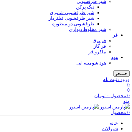
شیر ظرفشویی
دیگ پرکن
شیر ظرفشویی شاوری
شیر ظرفشویی فیلتردار
ظرفشویی دو منظوره
شیر مخلوط دیواری
فر
فر برق
فر گاز
ماكرو فر
هود
هود شومینه ایی
جستجو
ورود / ثبت نام
0
0
0
محصول
۰
تومان
منو
0
محصول
خانه
شیرآلات