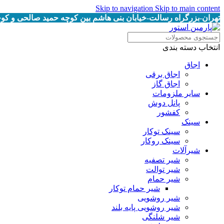
Skip to navigation
Skip to main content
تهران-بزرگراه رسالت-خیابان بنی هاشم بین کوچه حمید صالحی و کوچه خرمیان پلاک
انتخاب دسته بندی
اجاق
اجاق برقى
اجاق گاز
سایر ملزومات
پانل دوش
کفشور
سینک
سینک توکار
سینک روکار
شیرآلات
شیر تصفیه
شیر توالت
شیر حمام
شیر حمام توکار
شیر روشویی
شیر روشویی پایه بلند
شیر شلنگی