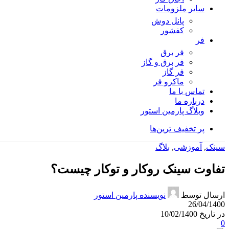
سایر ملزومات
پانل دوش
کفشور
فر
فر برق
فر برق و گاز
فر گاز
ماكرو فر
تماس با ما
درباره ما
وبلاگ پارمین استور
پر تخفیف ترین‌ها
سینک
,
آموزشی
,
بلاگ
تفاوت سینک روکار و توکار چیست؟
ارسال توسط
نویسنده پارمین استور
26/04/1400
در تاریخ 10/02/1400
0