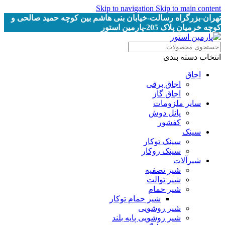
Skip to navigation
Skip to main content
تهران-بزرگراه رسالت-خیابان بنی هاشم بین کوچه حمید صالحی و
کوچه خرمیان پلاک 205-پارمین استور
انتخاب دسته بندی
اجاق
اجاق برقى
اجاق گاز
سایر ملزومات
پانل دوش
کفشور
سینک
سینک توکار
سینک روکار
شیرآلات
شیر تصفیه
شیر توالت
شیر حمام
شیر حمام توکار
شیر روشویی
شیر روشویی پایه بلند