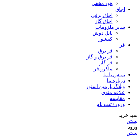
هود مخفى
اجاق
اجاق برقى
اجاق گاز
سایر ملزومات
پانل دوش
کفشور
فر
فر برق
فر برق و گاز
فر گاز
ماكرو فر
تماس با ما
درباره ما
وبلاگ پارمین استور
علاقه مندی
مقایسه
ورود / ثبت نام
سبد خرید
بستن
ورود
بستن