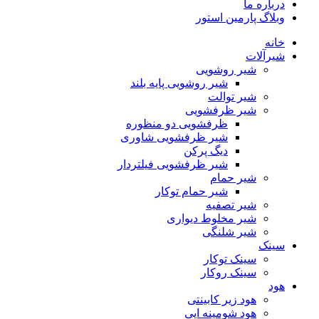
درباره ما
وبلاگ پارمین استور
خانه
شیرآلات
شیر روشویی
شیر روشویی پایه بلند
شیر توالت
شیر ظرفشویی
ظرفشویی دو منظوره
شیر ظرفشویی شاوری
دیگ پرکن
شیر ظرفشویی فیلتردار
شیر حمام
شیر حمام توکار
شیر تصفیه
شیر مخلوط دیواری
شیر شلنگی
سینک
سینک توکار
سینک روکار
هود
هود زیر كابینتی
هود شومینه ایی