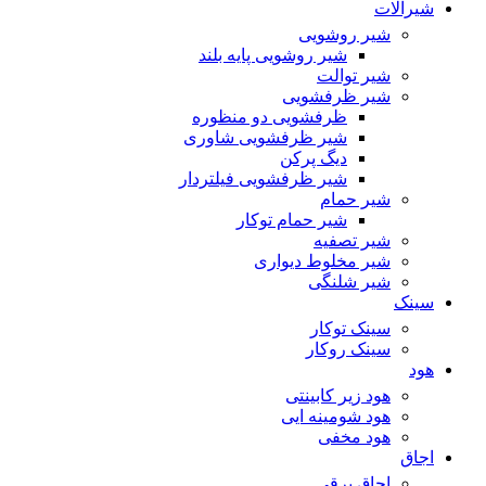
شیرآلات
شیر روشویی
شیر روشویی پایه بلند
شیر توالت
شیر ظرفشویی
ظرفشویی دو منظوره
شیر ظرفشویی شاوری
دیگ پرکن
شیر ظرفشویی فیلتردار
شیر حمام
شیر حمام توکار
شیر تصفیه
شیر مخلوط دیواری
شیر شلنگی
سینک
سینک توکار
سینک روکار
هود
هود زیر كابینتی
هود شومینه ایی
هود مخفى
اجاق
اجاق برقى