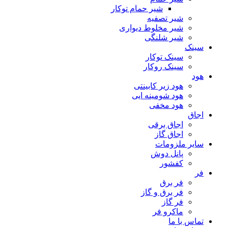
شیر حمام توکار
شیر تصفیه
شیر مخلوط دیواری
شیر شلنگی
سینک
سینک توکار
سینک روکار
هود
هود زیر كابینتی
هود شومینه ایی
هود مخفى
اجاق
اجاق برقى
اجاق گاز
سایر ملزومات
پانل دوش
کفشور
فر
فر برق
فر برق و گاز
فر گاز
ماكرو فر
تماس با ما