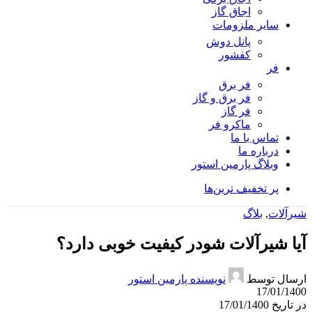
اجاق گاز
سایر ملزومات
پانل دوش
کفشور
فر
فر برق
فر برق و گاز
فر گاز
ماكرو فر
تماس با ما
درباره ما
وبلاگ پارمین استور
پر تخفیف ترین‌ها
شیرآلات
,
بلاگ
آیا شیرآلات شودر کیفیت خوبی دارد؟
ارسال توسط
نویسنده پارمین استور
17/01/1400
در تاریخ 17/01/1400