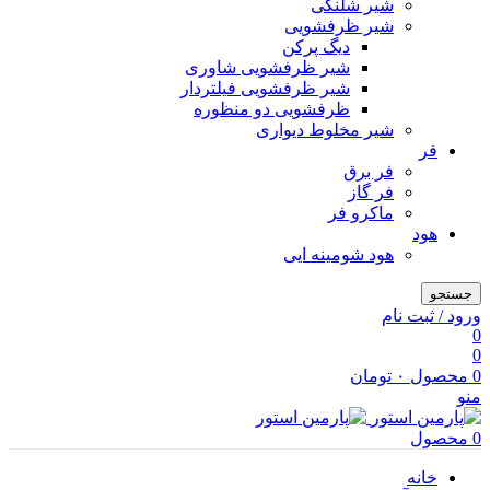
شیر شلنگی
شیر ظرفشویی
دیگ پرکن
شیر ظرفشویی شاوری
شیر ظرفشویی فیلتردار
ظرفشویی دو منظوره
شیر مخلوط دیواری
فر
فر برق
فر گاز
ماكرو فر
هود
هود شومینه ایی
جستجو
ورود / ثبت نام
0
0
0
محصول
۰
تومان
منو
0
محصول
خانه