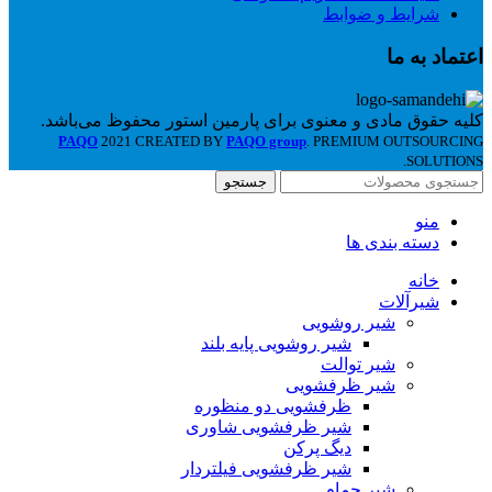
شرایط و ضوابط
اعتماد به ما
کلیه حقوق مادی و معنوی برای پارمین استور محفوظ می‌باشد.
PAQO
2021 CREATED BY
PAQO group
. PREMIUM OUTSOURCING
SOLUTIONS.
جستجو
منو
دسته بندی ها
خانه
شیرآلات
شیر روشویی
شیر روشویی پایه بلند
شیر توالت
شیر ظرفشویی
ظرفشویی دو منظوره
شیر ظرفشویی شاوری
دیگ پرکن
شیر ظرفشویی فیلتردار
شیر حمام