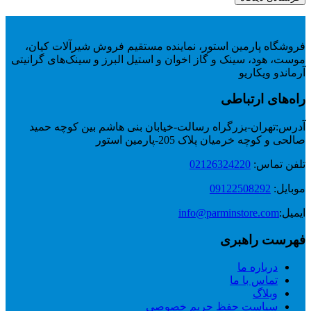
فروشگاه پارمین استور، نماینده مستقیم فروش شیرآلات کیان،
موست، هود، سینک و گاز اخوان و استیل البرز و سینک‌های گرانیتی
آرماندو ویکاریو
راه‌های ارتباطی
آدرس:
تهران-بزرگراه رسالت-خیابان بنی هاشم بین کوچه حمید
صالحی و کوچه خرمیان پلاک 205-پارمین استور
تلفن تماس:
02126324220
موبایل:
09122508292
ایمیل:
info@parminstore.com
فهرست راهبری
درباره ما
تماس با ما
وبلاگ
سیاست حفظ حریم خصوصی